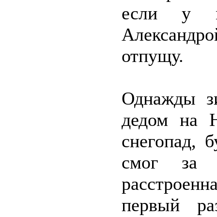
если у м
Александр
отпущу.
Однажды з
дедом на 
снегопад, б
смог за 
расстроенн
первый ра