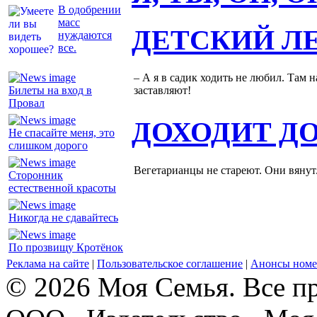
В одобрении
масс
ДЕТСКИЙ Л
нуждаются
все.
– А я в садик ходить не любил. Там н
Билеты на вход в
заставляют!
Провал
ДОХОДИТ Д
Не спасайте меня, это
слишком дорого
Вегетарианцы не стареют. Они вянут
Сторонник
естественной красоты
Никогда не сдавайтесь
По прозвищу Кротёнок
Реклама на сайте
|
Пользовательское соглашение
|
Анонсы номе
© 2026 Моя Семья. Все п