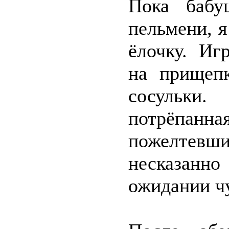
Пока бабу
пельмени, 
ёлочку. Иг
на прищепк
сосульки
потрёпан
пожелтевши
несказанно
ожидании ч