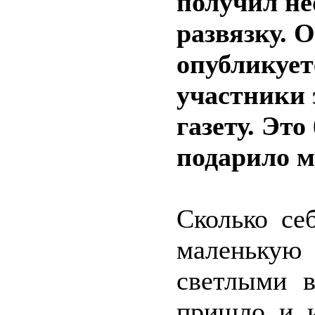
получил н
развязку. 
опубликует
участники 
газету. Эт
подарило м
Сколько се
маленькую
светлыми в
пришло и и