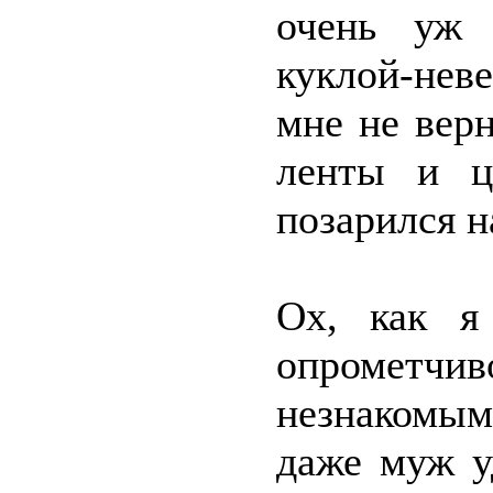
очень уж 
куклой-нев
мне не верн
ленты и ц
позарился н
Ох, как я
опрометчи
незнакомым
даже муж у