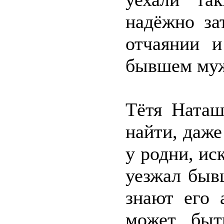
надёжно за
отчаянии 
бывшем муж
Тётя Наташ
найти, даже
у родни, ис
уезжал быв
знают его 
может быт