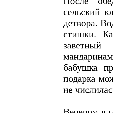
После обе
сельский к
детвора. Во
стишки. К
заветны
мандарина
бабушка пр
подарка мож
не числилас
Вечером в 