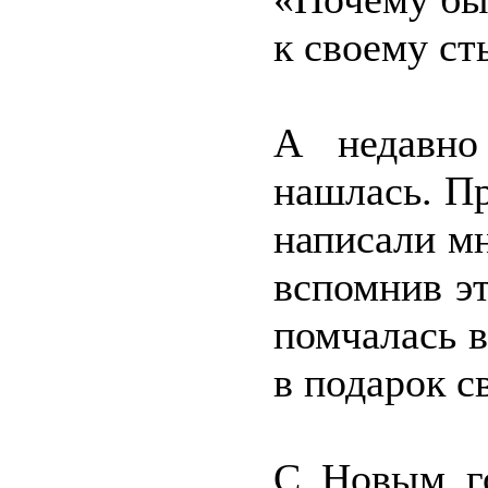
к своему ст
А недавно
нашлась. Пр
написали мн
вспомнив эт
помчалась 
в подарок с
С Новым г