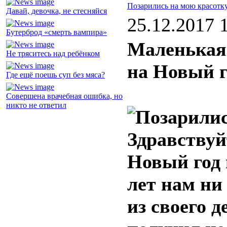
Позарились на мою красотк
Давай, девочка, не стесняйся
25.12.2017 
Бутерброд «смерть вампира»
Маленькая 
Не тряситесь над ребёнком
на Новый г
Где ещё поешь суп без мяса?
Совершена врачебная ошибка, но
никто не ответил
Здравствуй
Новый год 
лет нам ни
из своего д