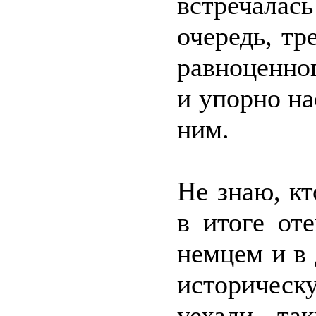
встречала
очередь, тр
равноценно
и упорно на
ним.
Не знаю, кт
в итоге от
немцем и в
историчес
уехали та