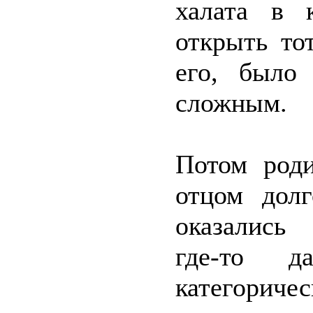
халата в 
открыть то
его, было
сложным.
Потом роди
отцом дол
оказались
где-то д
категорич