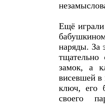
незамыслов
Ещё играли 
бабушкино
наряды. За 
тщательно 
замок, а 
висевшей в
ключ, его 
своего па