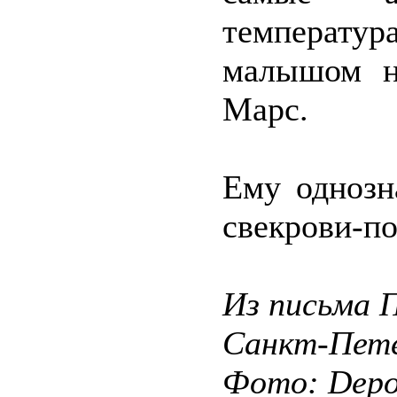
температур
малышом н
Марс.
Ему однозн
свекрови-п
Из письма П
Санкт-Пете
Фото: Depos