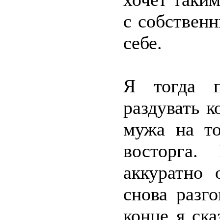
с собствен
себе.
Я тогда п
раздувать к
мужа на то
восторга.
аккуратно 
снова разг
конце я ск