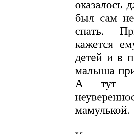
оказалось д
был сам не
спать. Пр
кажется ем
детей и в 
малыша при
А тут на
неуверенно
мамулькой.