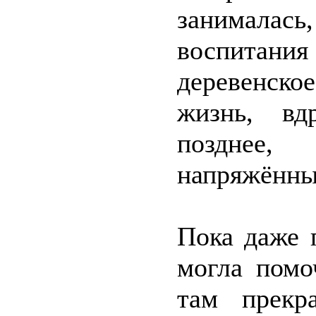
занималась
воспитани
деревенско
жизнь, вд
позднее,
напряжённы
Пока даже 
могла помо
там прекр