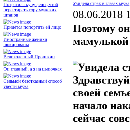
Увидела страх в глазах мужа
Потратила кучу денег, чтоб
перестирать гору мужских
08.06.2018 
штанов
Поэтому он
Придётся попортить ей лицо
мамулькой
Иностранные женихи
шокированы
Великолепный Пронькин
Он главный, а я на цыпочках
Здравствуй
Седьмой безотказный способ
увести мужа
своей семье
начало нак
сейчас совс