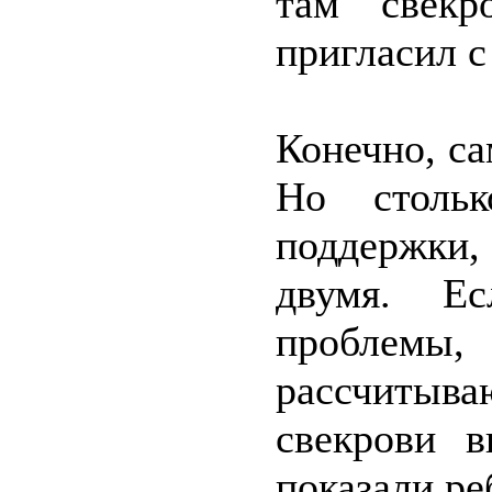
там свекр
пригласил с
Конечно, са
Но стольк
поддержки,
двумя. Ес
проблемы,
рассчитыва
свекрови в
показали ре