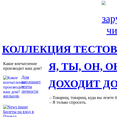
КОЛЛЕКЦИЯ ТЕСТО
Я, ТЫ, ОН, 
Какое впечатление
производит ваш дом?
Дом
ДОХОДИТ Д
воплощает
черты
личности
жильцов
.
– Товарищ, товарищ, куда вы лезете 
– Я только спросить.
Билеты на вход в
Провал