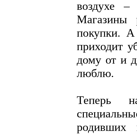
воздухе –
Магазины 
покупки. А
приходит у
дому от и д
люблю.
Теперь 
специаль
родивших 