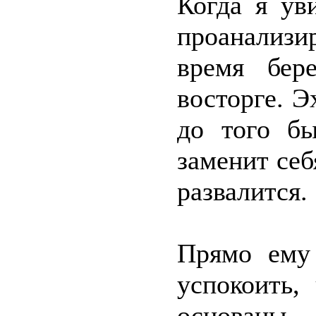
Когда я ув
проанализи
время бер
восторге. Э
до того б
заменит себ
развалится.
Прямо ему 
успокоить,
основаны,