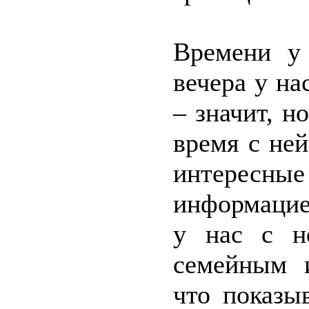
Времени у
вечера у на
– значит, н
время с не
интерес
информацие
у нас с н
семейным 
что показы