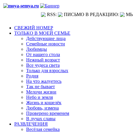
RSS:
ПИСЬМО В РЕДАКЦИЮ:
МЫ
СВЕЖИЙ НОМЕР
ТОЛЬКО В МОЕЙ СЕМЬЕ
Действующие лица
Семейные новости
Любимцы
От нашего стола
Нежный возраст
Все чудеса света
Только для взрослых
Родня
На что жалуетесь
Так не бывает
Мелочи жизни
Небо и земля
Жизнь и кошелёк
Любовь, измена
Проверено временем
В лучах славы
РАЗВЛЕЧЕНИЯ
Весёлая семейка