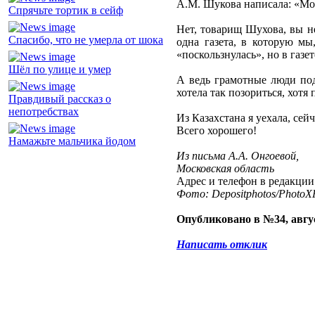
А.М. Шукова написала: «Моё
Спрячьте тортик в сейф
Нет, товарищ Шухова, вы не
Спасибо, что не умерла от шока
одна газета, в которую мы
«поскользнулась», но в газе
Шёл по улице и умер
А ведь грамотные люди поду
хотела так позориться, хотя
Правдивый рассказ о
непотребствах
Из Казахстана я уехала, сей
Всего хорошего!
Намажьте мальчика йодом
Из письма А.А. Онгоевой,
Московская область
Адрес и телефон в редакции
Фото: Depositphotos/PhotoXP
Опубликовано в №34, авгус
Написать отклик