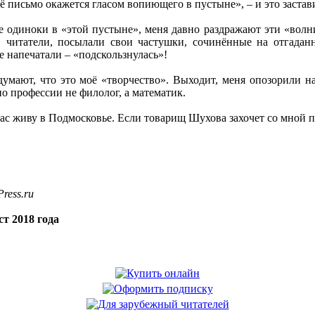
 письмо окажется гласом вопиющего в пустыне», – и это заставил
 одиноки в «этой пустыне», меня давно раздражают эти «волни
, читатели, посылали свои частушки, сочинённые на отгадан
те напечатали – «подскользнулась»!
мают, что это моё «творчество». Выходит, меня опозорили на 
 по профессии не филолог, а математик.
час живу в Подмосковье. Если товарищ Шухова захочет со мной по
ress.ru
т 2018 года