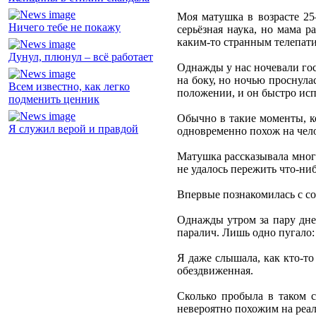
Моя матушка в возрасте 25
Ничего тебе не покажу
серьёзная наука, но мама р
каким-то странным телепати
Дунул, плюнул – всё работает
Однажды у нас ночевали гос
на боку, но ночью проснула
Всем известно, как легко
положении, и он быстро исп
подменить ценник
Обычно в такие моменты, ко
Я служил верой и правдой
одновременно похож на чело
Матушка рассказывала много
не удалось пережить что-ни
Впервые познакомилась с сос
Однажды утром за пару дне
паралич. Лишь одно пугало: 
Я даже слышала, как кто-то
обездвиженная.
Сколько пробыла в таком с
невероятно похожим на реал