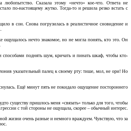
а любопытство. Сказала этому «нечто» кое-что. Ответа не
стало по-настоящему жутко. Тогда-то и решила резко встать с
ащило в сон. Снова погрузилась в реалистичное сновидение и
.
е ощущалось нечто знакомое, но не могла понять, кто это. Он
.
ми способами поднять шум, кричать и пинать шкаф, чтобы кто-
слонив указательный палец к своему рту: тише, мол, не ори! Но
роснулась. Ещё минут пять не покидало ощущение постороннего
Будто существу пришлось меня «связать» только для того, чтобы
 Агрессии с той стороны не ощущала, скорее – обычный интерес.
ной жизни очень разные и немного враждуем. Чувствую, что за
рос.