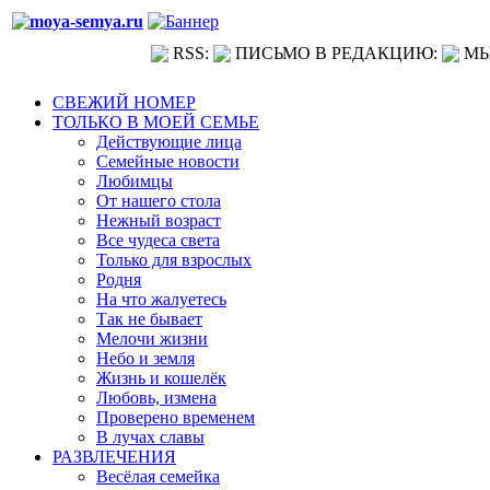
RSS:
ПИСЬМО В РЕДАКЦИЮ:
МЫ
СВЕЖИЙ НОМЕР
ТОЛЬКО В МОЕЙ СЕМЬЕ
Действующие лица
Семейные новости
Любимцы
От нашего стола
Нежный возраст
Все чудеса света
Только для взрослых
Родня
На что жалуетесь
Так не бывает
Мелочи жизни
Небо и земля
Жизнь и кошелёк
Любовь, измена
Проверено временем
В лучах славы
РАЗВЛЕЧЕНИЯ
Весёлая семейка