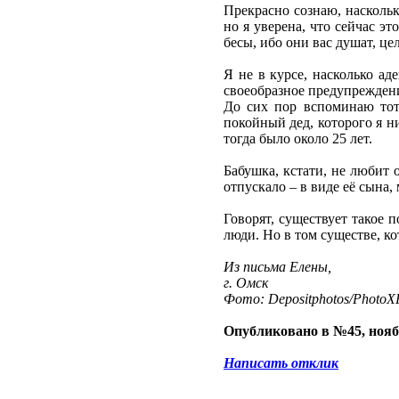
Прекрасно сознаю, наскольк
но я уверена, что сейчас э
бесы, ибо они вас душат, ц
Я не в курсе, насколько а
своеобразное предупреждение
До сих пор вспоминаю тот
покойный дед, которого я ни
тогда было около 25 лет.
Бабушка, кстати, не любит 
отпускало – в виде её сына,
Говорят, существует такое 
люди. Но в том существе, ко
Из письма Елены,
г. Омск
Фото: Depositphotos/PhotoXP
Опубликовано в №45, нояб
Написать отклик