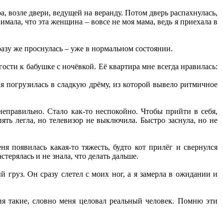
а, возле двери, ведущей на веранду. Потом дверь распахнулась,
имала, что эта женщина – вовсе не моя мама, ведь я приехала в
сразу же проснулась – уже в нормальном состоянии.
сти к бабушке с ночёвкой. Её квартира мне всегда нравилась:
о я погрузилась в сладкую дрёму, из которой вывело ритмичное
 неправильно. Стало как-то неспокойно. Чтобы прийти в себя,
ять легла, но телевизор не выключила. Быстро заснула, но не
я появилась какая-то тяжесть, будто кот прилёг и свернулся
стерялась и не знала, что делать дальше.
 груз. Он сразу слетел с моих ног, а я замерла в ожидании и
я такие, словно меня целовал реальный человек. Помню эти