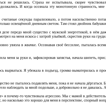
ться не решилась. Страха не испытывала, скорее чувствовал
должались. И когда осознала эту монотонную странность, мне 
 в считаные секунды парализовало, а потом насильственно пот
, только освещённой дневным светом. Там стоял двойник бабушки
м деле передо мной существо с мужской энергетикой, в нём даж
мотрел на меня искоса с хитрой улыбкой, скрестив руки на груди
ловно увязла в жвачке. Осознавая своё бессилие, пыталась все
ила меня за руки и, зафиксировав запястья, начала шипеть, при
ось вырваться. Я убежала в подъезд, громко выматерилась и п
ство не пыталось подавлять меня, пока я не начала дёргаться. 
тело наблюдать за мной подольше, а добровольно я не давалась.
» я почему-то чувствовала агрессию. Мы с мамой в действитель
 но насколько это хорошо для меня в перспективе, спорный воп