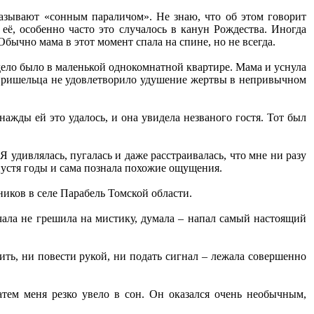
называют «сонным параличом». Не знаю, что об этом говорит
её, особенно часто это случалось в канун Рождества. Иногда
бычно мама в этот момент спала на спине, но не всегда.
 дело было в маленькой однокомнатной квартире. Мама и уснула
о, пришельца не удовлетворило удушение жертвы в непривычном
нажды ей это удалось, и она увидела незваного гостя. Тот был
 удивлялась, пугалась и даже расстраивалась, что мне ни разу
спустя годы и сама познала похожие ощущения.
ников в селе Парабель Томской области.
чала не грешила на мистику, думала – напал самый настоящий
вить, ни повести рукой, ни подать сигнал – лежала совершенно
тем меня резко увело в сон. Он оказался очень необычным,