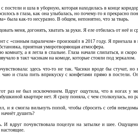
с постели и шла в уборную, которая находилась в конце коридор
силось в глаза, как она улыбалась, но почему-то я прекрасно пон
ма» была как-то несуразно. В общем, непонятно, что за тварь.
овать меня, догонять, хватать за руки. Я еле отбилась от неё и 
т с «сонным параличом» произошёл в 2017 году. Я приехала в го
бстановка, приятная умиротворяющая атмосфера.
ю комнату, а я легла в спальне. Глаза начали слипаться, и скор
звучало в такт часикам на комоде, которые стояли под зеркалом.
чувствовала: здесь что-то не так. Часики вроде бы стучат, но
 чаю и стала пить вприкуску с конфетами прямо в постели. Оп
от раз не был исключением. Вдруг ощутила, что в ногах у мен
бушкиной квартире нет. Я сразу поняла, с чем столкнулась, но ра
л, и я смогла вильнуть попой, чтобы сбросить с себя неведомый
– начнёт душить?
. И вдруг почувствовала поцелуи на затылке и шее. Ощущени
 настоящие.