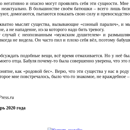
о негативно и опасно могут проявлять себя эти сущности. Мне
то неактуально. В большинстве своём батюшки – всего лишь бизн
елуют, домогаются, пытаются показать свою силу и превосходство
декватно мыслят существа, вызывающие «сонный паралич», и м
, а не нападение, из-за которого надо бить тревогу.
 случай с неопознанным «мужским душителем» и размышляю,
когда не видела. Он часто пил и плохо себя вёл, поэтому бабуш
обсуждать подобные вещи, всё время отмахивается. Но у неё был
 моего отца. Бабуля почему-то была совершенно уверена, что это
понятие, как «родовой бес». Верю, что эти существа у нас в ро
торое мне повстречалось, было что-то знакомое, не враждебное –
ress.ru
рь 2020 года