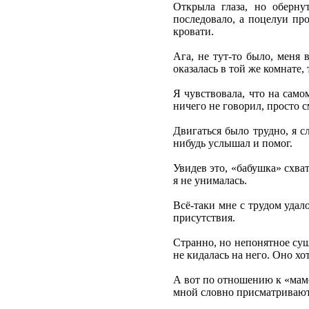
Открыла глаза, но оберну
последовало, а поцелуи про
кровати.
Ага, не тут-то было, меня
оказалась в той же комнате
Я чувствовала, что на само
ничего не говорил, просто с
Двигаться было трудно, я с
нибудь услышал и помог.
Увидев это, «бабушка» схват
я не унималась.
Всё-таки мне с трудом удал
присутствия.
Странно, но непонятное суще
не кидалась на него. Оно хо
А вот по отношению к «маме
мной словно присматривают,