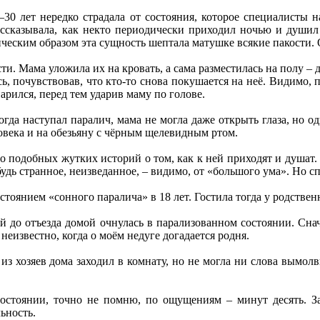
–30 лет нередко страдала от состояния, которое специалисты 
ассказывала, как некто периодически приходил ночью и душил 
ческим образом эта сущность шептала матушке всякие пакости. О
ти. Мама уложила их на кровать, а сама разместилась на полу –
сь, почувствовав, что кто-то снова покушается на неё. Видим
арился, перед тем ударив маму по голове.
гда наступал паралич, мама не могла даже открыть глаза, но од
века и на обезьяну с чёрным щелевидным ртом.
 подобных жутких историй о том, как к ней приходят и душат. Я
будь странное, неизведанное, – видимо, от «большого ума». Но 
тоянием «сонного паралича» в 18 лет. Гостила тогда у родствен
й до отъезда домой очнулась в парализованном состоянии. Сна
неизвестно, когда о моём недуге догадается родня.
 из хозяев дома заходил в комнату, но не могла ни слова вымол
остоянии, точно не помню, по ощущениям – минут десять. За
ьность.