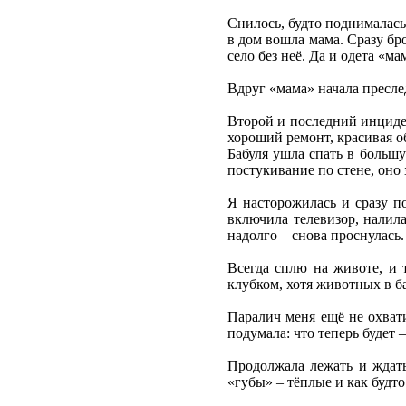
Снилось, будто поднималась 
в дом вошла мама. Сразу бро
село без неё. Да и одета «ма
Вдруг «мама» начала преслед
Второй и последний инциден
хороший ремонт, красивая о
Бабуля ушла спать в большу
постукивание по стене, оно 
Я насторожилась и сразу по
включила телевизор, налила
надолго – снова проснулась.
Всегда сплю на животе, и т
клубком, хотя животных в ба
Паралич меня ещё не охвати
подумала: что теперь будет 
Продолжала лежать и ждать
«губы» – тёплые и как будто