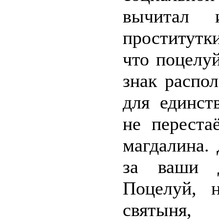
вычитал 
проститутк
что поцелу
знак распо
для единст
не переста
магдалина.
за ваши д
Поцелуй, 
святыня