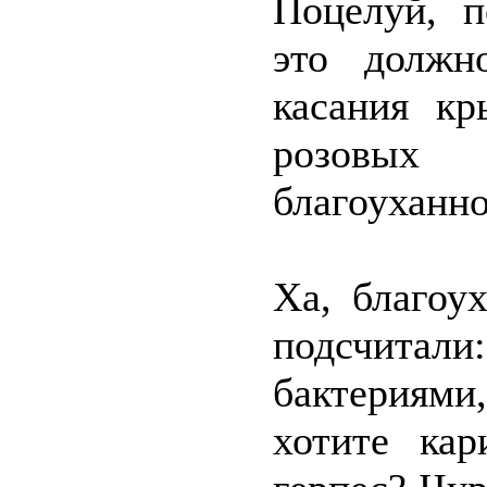
Поцелуй, п
это должн
касания кр
розовых
благоуханно
Ха, благоу
подсчита
бактериями
хотите кар