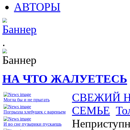
АВТОРЫ
.
НА ЧТО ЖАЛУЕТЕСЬ
СВЕЖИЙ 
Могла бы и не прыгать
СЕМЬЕ
То
Погрызла хлебушек с вареньем
Неприступн
И во сне пузырики пускаешь