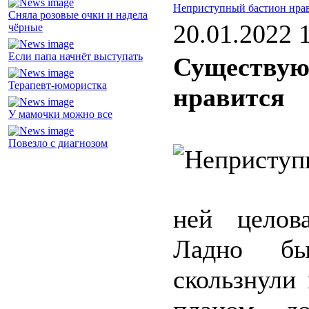
Неприступный бастион нра
Сняла розовые очки и надела
20.01.2022 
чёрные
Если папа начнёт выступать
Существую
Терапевт-юмористка
нравится
У мамочки можно все
Повезло с диагнозом
ней целов
Ладно бы
скользнули