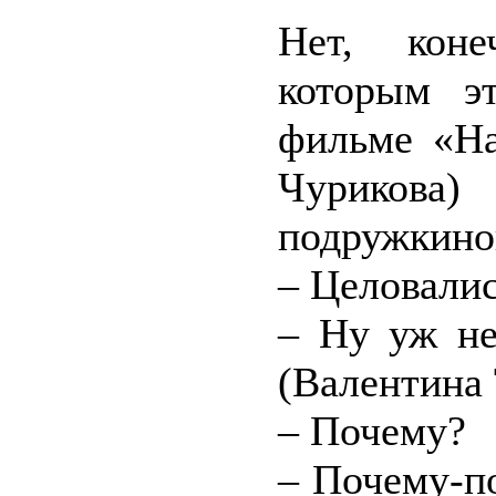
Нет, коне
которым э
фильме «На
Чуриков
подружкино
– Целовали
– Ну уж не
(Валентина 
– Почему?
– Почему-по