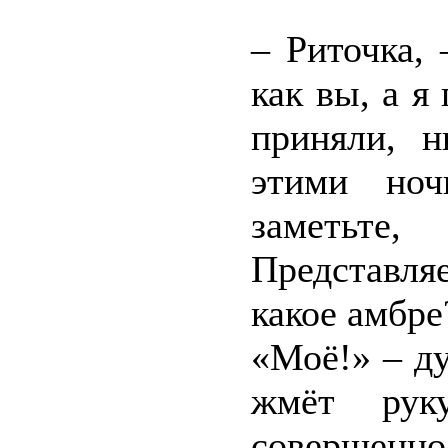
– Риточка,
как вы, а я
приняли, н
этими но
заметьте
Представляе
какое амбре
«Моё!» – ду
жмёт рук
совершен