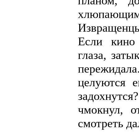
планом, д
хлюпаю
Извращенцы
Если кино 
глаза, зат
пережидала
целуются е
задохнутся
чмокнул, о
смотреть да