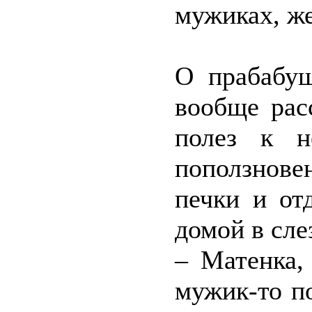
мужиках, же
О прабабуш
вообще рас
полез к н
поползнове
печки и от
домой в сле
– Матенка,
мужик-то по