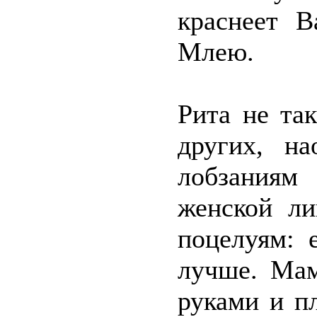
краснеет В
Млею.
Рита не та
других, на
лобзаниям 
женской ли
поцелуям: 
лучше. Мам
руками и пл