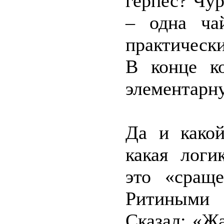
герпес? Чур
– одна ча
практически
В конце к
элементарну
Да и какой
какая логи
это «сращ
Ритиными
Сказал: «Ж