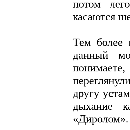
потом лег
касаются ше
Тем более 
данный мо
понимаете
переглянул
другу уста
дыхание к
«Диролом».