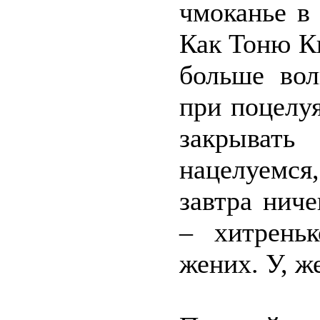
чмоканье в 
Как Тоню К
больше вол
при поцелу
закрыват
нацелуемся
завтра ниче
– хитрень
жених. У, ж