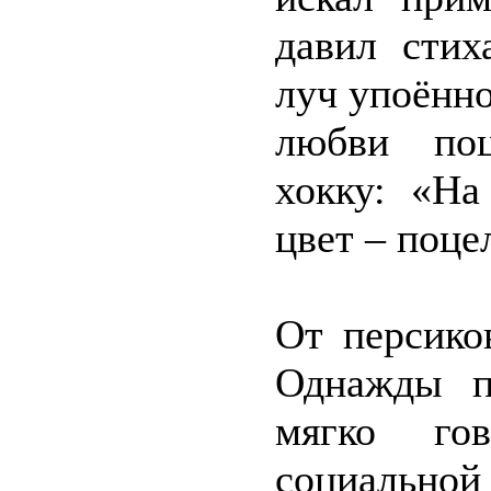
давил стих
луч упоённ
любви поц
хокку: «На
цвет – поце
От персико
Однажды п
мягко го
социальной