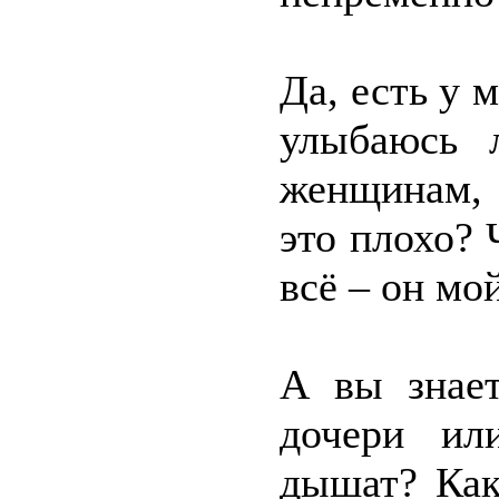
Да, есть у 
улыбаюсь 
женщинам, 
это плохо? 
всё – он мо
А вы знает
дочери ил
дышат? Как