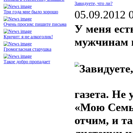
Завидуете, что ли?
05.09.2012 
Три года мне было хорошо
Очень просим: пишите письма
У меня ест
Кричит: я не алкоголик!
мужчинам 
Громогласная старушка
Такое добро пропадает
газета. Не 
«Мою Семью
отчим, и та