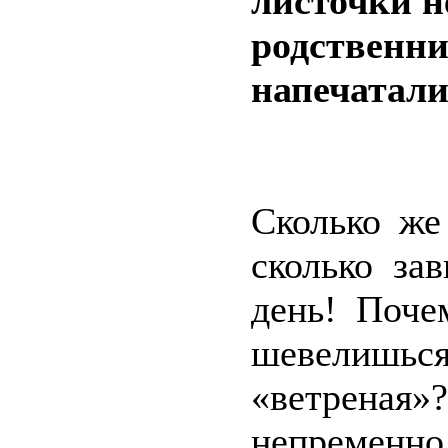
листочки н
родственни
напечатали
Сколько же
сколько за
день! Поче
шевелишьс
«ветрена
непременно 