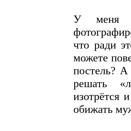
У меня 
фотографиро
что ради э
можете пове
постель? А
решать «л
изотрётся 
обижать му