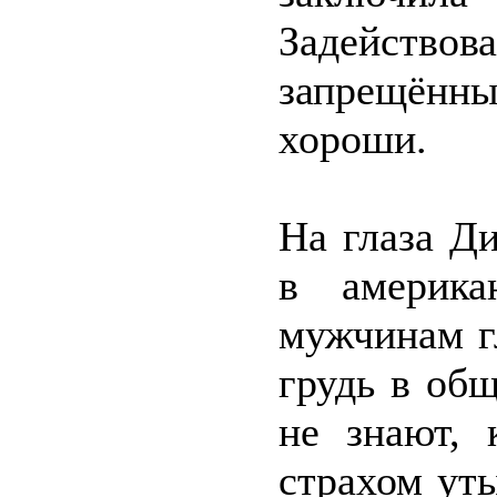
Задейство
запрещённ
хороши.
На глаза Д
в америка
мужчинам г
грудь в об
не знают, 
страхом ут