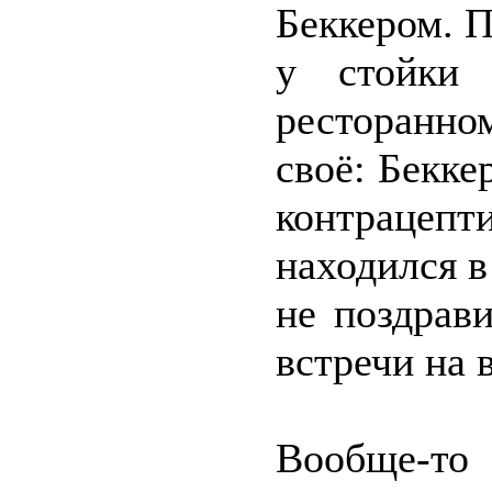
Беккером. 
у стойки 
ресторанн
своё: Бекке
контрацеп
находился в
не поздрав
встречи на 
Вообще-то 