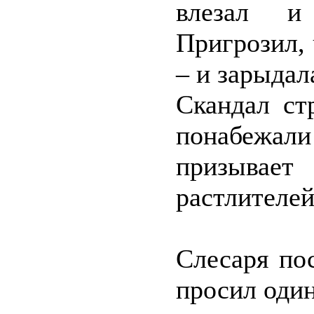
влезал и
Пригрозил, 
– и зарыдал
Скандал ст
понабежали
призыва
растлителей
Слесаря по
просил один