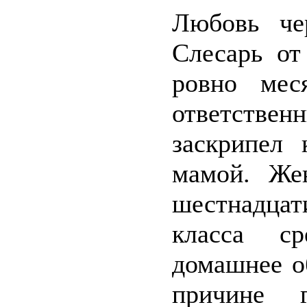
Любовь че
Слесарь от
ровно мес
ответств
заскрипел
мамой. Же
шестнадца
класса с
домашнее о
причине г