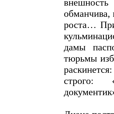
внешност
обманчива,
роста… При
кульминаци
дамы пасп
тюрьмы изб
раскинется
строго: 
документик