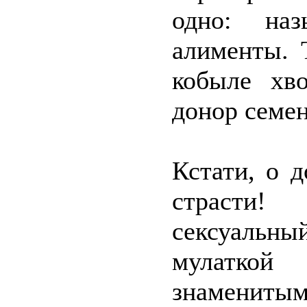
одно: наз
алименты. 
кобыле хво
донор семен
Кстати, о 
страсти!
сексуальн
мулатко
знаменит