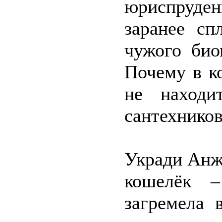
юриспруде
заранее сп
чужого био
Почему в к
не находи
сантехников
Укради Анж
кошелёк 
загремела 