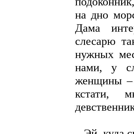
подоконник,
на дно мор
Дама интер
слесарю та
нужных ме
нами, у с
женщины – 
кстати, м
девственник
– Эй, куда 