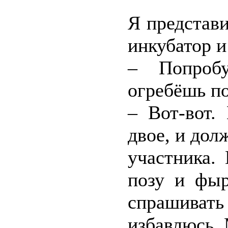
Я представи
инкубатор и
– Попроб
огребёшь по
– Вот-вот.
двое, и дол
участника.
позу и фыр
спрашиват
избавлюсь. 