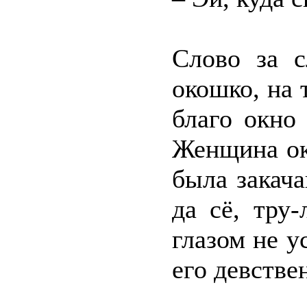
Слово за с
окошко, на 
благо окно 
Женщина ок
была закача
да сё, тру
глазом не у
его девстве