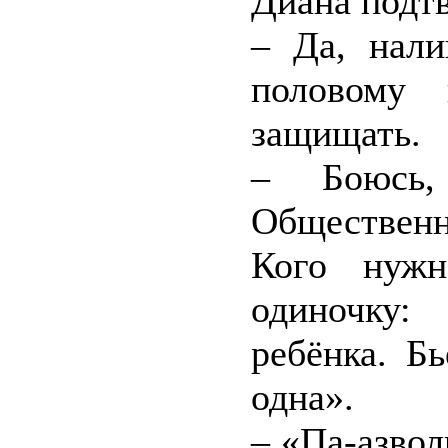
Диана подт
– Да, нал
половому 
защищать.
– Боюсь,
Общественн
Кого нужн
одиночку:
ребёнка. Бь
одна».
– «Па-азвол