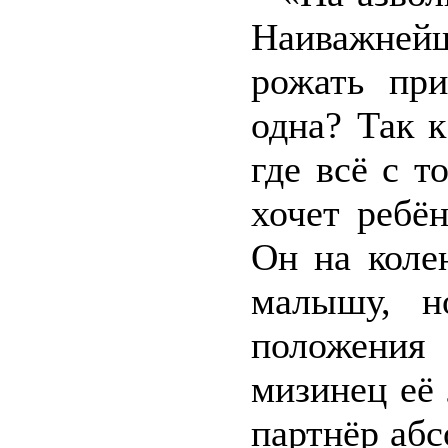
Наиважней
рожать пр
одна? Так 
где всё с 
хочет ребён
Он на коле
малышу, н
положения
мизинец её 
партнёр абс