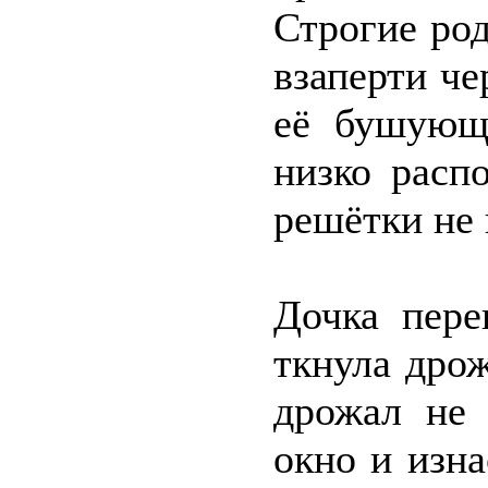
Строгие ро
взаперти ч
её бушующ
низко расп
решётки не
Дочка пере
ткнула дро
дрожал не 
окно и изн