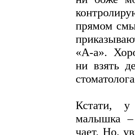
контролиру
прямом смы
приказываю
«А-а». Хор
ни взять д
стоматолога
Кстати, у
малышка –
чает. Но, у