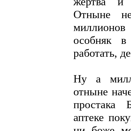
жертва и 
Отныне не
миллионов 
особняк в
работать, д
Ну а милл
отныне наче
простака 
аптеке пок
ни боже мо