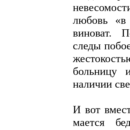
невесомос
любовь «в 
виноват. 
следы побое
жестокость
больницу 
наличии св
И вот вмес
мается б