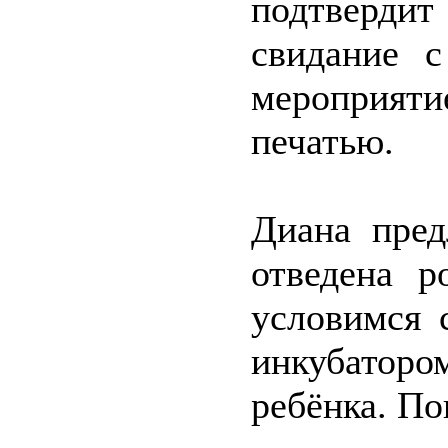
подтверд
свидание с
мероприяти
печатью.
Диана пред
отведена р
условимся 
инкубаторо
ребёнка. По