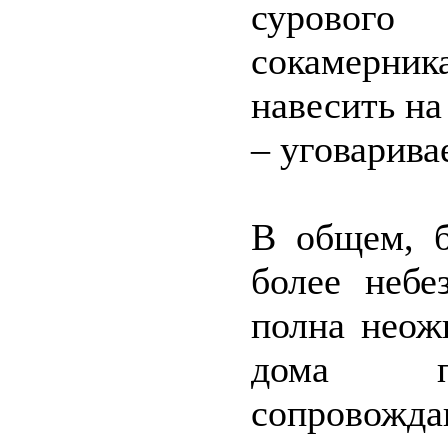
суровог
сокамерник
навесить на
– уговарив
В общем, б
более небе
полна неож
дома п
сопрово