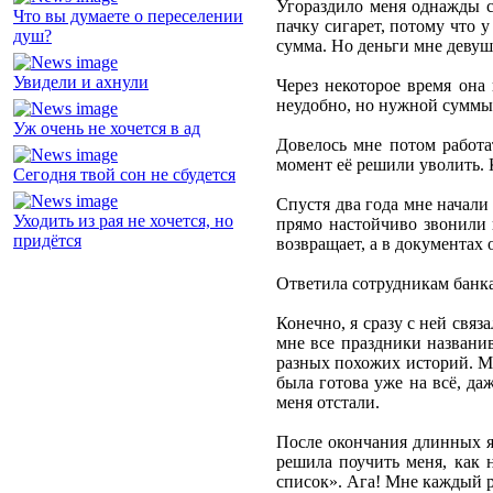
Угораздило меня однажды св
Что вы думаете о переселении
пачку сигарет, потому что у
душ?
сумма. Но деньги мне девуш
Увидели и ахнули
Через некоторое время она 
неудобно, но нужной суммы у
Уж очень не хочется в ад
Довелось мне потом работат
момент её решили уволить. К
Сегодня твой сон не сбудется
Спустя два года мне начали
Уходить из рая не хочется, но
прямо настойчиво звонили и
придётся
возвращает, а в документах 
Ответила сотрудникам банка,
Конечно, я сразу с ней связ
мне все праздники названив
разных похожих историй. Ма
была готова уже на всё, да
меня отстали.
После окончания длинных я
решила поучить меня, как 
список». Ага! Мне каждый р