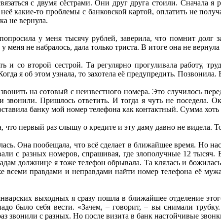
язаться с двумя сёстрами. Они друг друга стоили. Сначала я 
 неё какие-то проблемы с банковской картой, оплатить не получ
ка не вернула.
попросила у меня тысячу рублей, заверила, что помнит долг за
 меня не набралось, дала только триста. В итоге она не вернула
ь и со второй сестрой. Та регулярно прогуливала работу, тру
огда я об этом узнала, то захотела её предупредить. Позвонила. Е
 звонить на сотовый с неизвестного номера. Это случилось пер
 звонили. Пришлось ответить. И тогда я чуть не поседела. Ок
оставила банку мой номер телефона как контактный. Сумма хоть 
 что первый раз слышу о кредите и эту даму давно не видела. Т
алась. Она пообещала, что всё сделает в ближайшее время. Но н
али с разных номеров, спрашивая, где злополучные 12 тысяч. В
дам должнице я тоже телефон обрывала. Та клялась и божилась, 
же всеми правдами и неправдами найти номер телефона её мужа
нварских выходных я сразу пошла в ближайшее отделение этого
надо было себя вести. «Зачем, – говорит, – вы снимали трубк
аз звонили с разных. Но после визита в банк настойчивые звонк