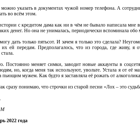
к можно указать в документах чужой номер телефона. А сотруд
ать во всём этом.
 истории с кредитом дама как ни в чём не бывало написала мне 
таких денег. Но она не унималась, периодически вспоминала обо
 могу дать только пятьсот. И зачем я только это сделала? Неуг
 их ей передам. Предполагалось, что из города, где живу, я 
 стала.
о. Постоянно меняет симки, заводит новые аккаунты в соцсетя
юдям, но, когда меня так используют, увольте. Устала я от её 
да пьющим мужем. Как будто я заставляла её рожать от алкоголика
к сразу понимаю, что строчки из старой песни «Лох – это судьба
,
OM
рь 2022 года