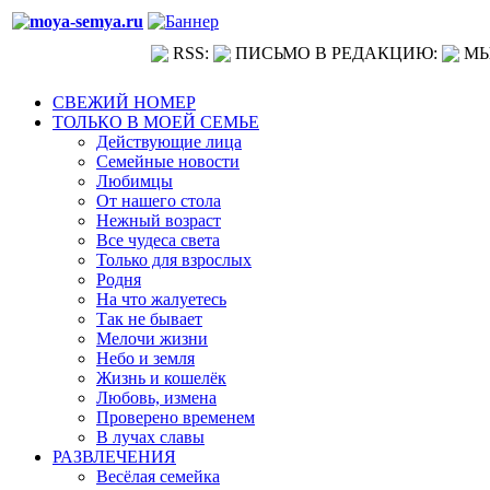
RSS:
ПИСЬМО В РЕДАКЦИЮ:
МЫ
СВЕЖИЙ НОМЕР
ТОЛЬКО В МОЕЙ СЕМЬЕ
Действующие лица
Семейные новости
Любимцы
От нашего стола
Нежный возраст
Все чудеса света
Только для взрослых
Родня
На что жалуетесь
Так не бывает
Мелочи жизни
Небо и земля
Жизнь и кошелёк
Любовь, измена
Проверено временем
В лучах славы
РАЗВЛЕЧЕНИЯ
Весёлая семейка