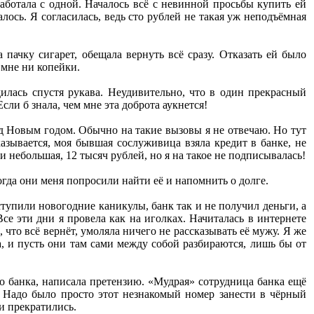
работала с одной. Началось всё с невинной просьбы купить ей
алось. Я согласилась, ведь сто рублей не такая уж неподъёмная
 пачку сигарет, обещала вернуть всё сразу. Отказать ей было
 мне ни копейки.
дилась спустя рукава. Неудивительно, что в один прекрасный
сли б знала, чем мне эта доброта аукнется!
ед Новым годом. Обычно на такие вызовы я не отвечаю. Но тут
азывается, моя бывшая сослуживица взяла кредит в банке, не
и небольшая, 12 тысяч рублей, но я на такое не подписывалась!
огда они меня попросили найти её и напомнить о долге.
аступили новогодние каникулы, банк так и не получил деньги, а
се эти дни я провела как на иголках. Начиталась в интернете
что всё вернёт, умоляла ничего не рассказывать её мужу. Я же
, и пусть они там сами между собой разбираются, лишь бы от
 банка, написала претензию. «Мудрая» сотрудница банка ещё
у. Надо было просто этот незнакомый номер занести в чёрный
и прекратились.