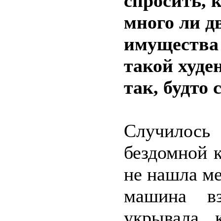
спросить, 
много ли 
имущества 
такой худе
так, будто
Случилось
бездомной к
не нашла м
машина вз
укрывала 