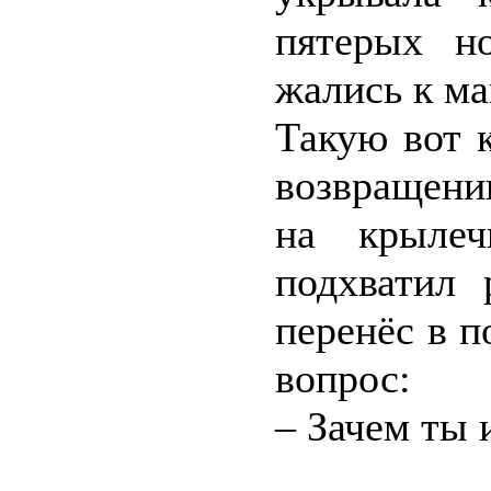
пятерых н
жались к ма
Такую вот 
возвращени
на крылеч
подхватил 
перенёс в п
вопрос:
– Зачем ты 