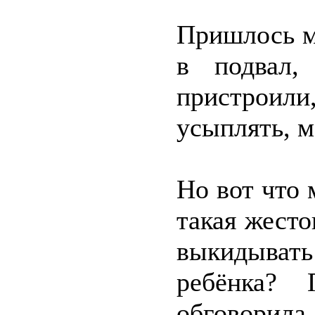
Пришлось м
в подвал,
пристрои
усыплять, м
Но вот что 
такая жесто
выкидыват
ребёнка?
обговорил