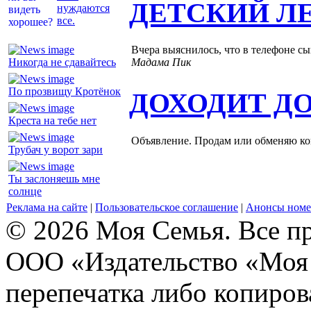
ДЕТСКИЙ Л
нуждаются
все.
Вчера выяснилось, что в телефоне сы
Никогда не сдавайтесь
Мадама Пик
По прозвищу Кротёнок
ДОХОДИТ Д
Креста на тебе нет
Объявление. Продам или обменяю ков
Трубач у ворот зари
Ты заслоняешь мне
солнце
Реклама на сайте
|
Пользовательское соглашение
|
Анонсы номе
© 2026 Моя Семья. Все п
ООО «Издательство «Моя 
перепечатка либо копиро