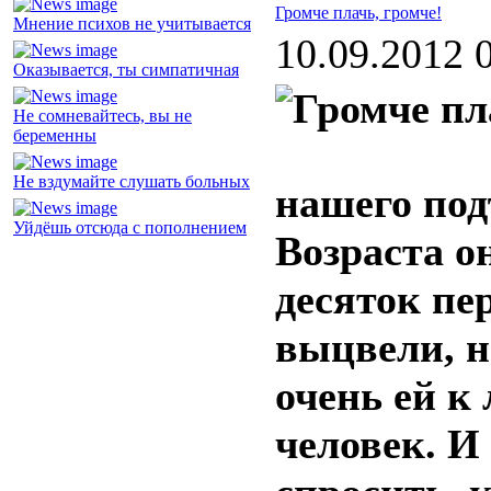
Громче плачь, громче!
Мнение психов не учитывается
10.09.2012 
Оказывается, ты симпатичная
Не сомневайтесь, вы не
беременны
Не вздумайте слушать больных
нашего под
Уйдёшь отсюда с пополнением
Возраста о
десяток пер
выцвели, н
очень ей к
человек. И