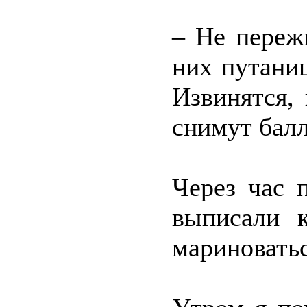
– Не переж
них путаниц
Извинятся, 
снимут балл
Через час 
выписали к
мариноватьс