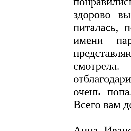
понравились
здорово в
питалась, 
имени па
представляю
смотрел
отблагода
очень поп
Всего вам д
Анна Ивано