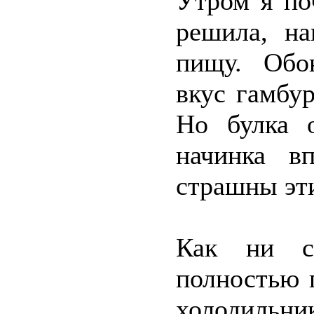
Утром я по
решила, на
пищу. Обон
вкус гамбу
Но булка о
начинка в
страшны эти
Как ни ст
полностью 
холодильни