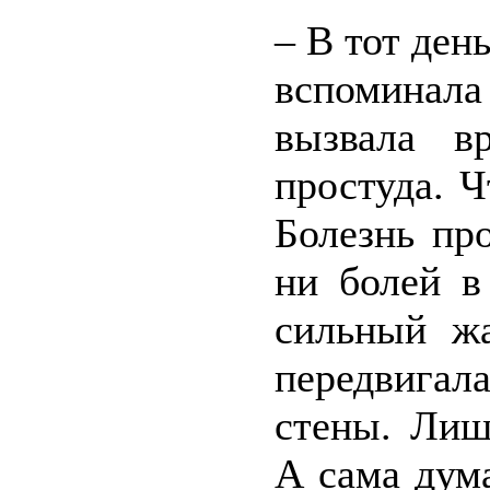
– В тот ден
вспоминала 
вызвала вр
простуда. Ч
Болезнь пр
ни болей в
сильный жа
передвигал
стены. Лиш
А сама дум