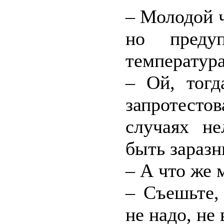
– Молодой ч
но преду
температура
– Ой, тогд
запротест
случаях не
быть зараз
– А что же 
– Съешьте,
не надо, не