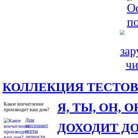
КОЛЛЕКЦИЯ ТЕСТО
Я, ТЫ, ОН, 
Какое впечатление
производит ваш дом?
Дом
ДОХОДИТ Д
воплощает
черты
личности