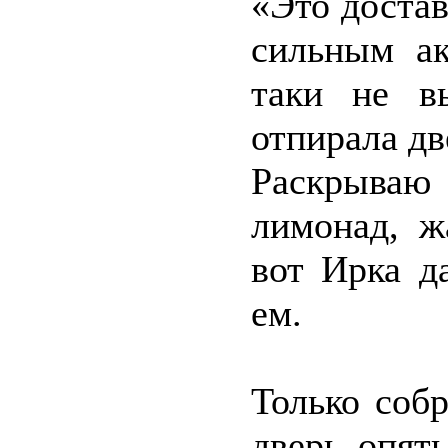
«Это достав
сильным ак
таки не вы
отпирала дв
Раскрываю
лимонад, ж
вот Ирка да
ем.
Только собр
дверь опят