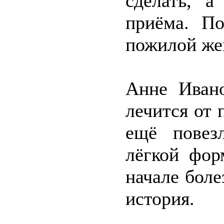
сделать, а
приёма. По
пожилой же
Анне Ивано
лечится от 
ещё повез
лёгкой фор
начале бол
история.