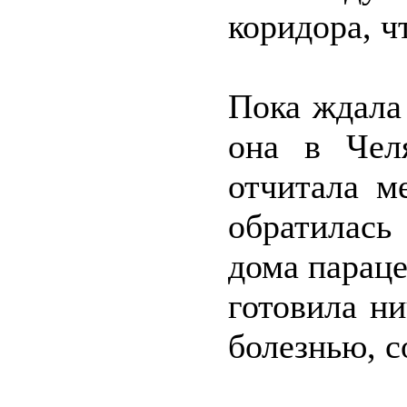
коридора, ч
Пока ждала
она в Челя
отчитала м
обратилась
дома парацет
готовила ни
болезнью, с