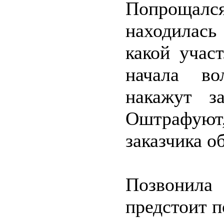
Попрощалс
находилась
какой учас
начала во
накажут з
Оштрафуют,
заказчика о
Позвонила
предстоит п