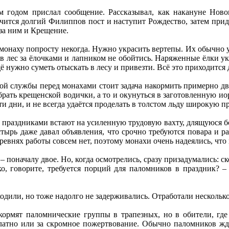
годом прислал сообщение. Рассказывал, как накануне Нового
нчится долгий Филиппов пост и наступит Рождество, затем прид
 за ним и Крещение.
 монаху попросту некогда. Нужно украсить вертепы. Их обычно у
и в лес за ёлочками и лапником не обойтись. Наряженные ёлки 
 нужно суметь отыскать в лесу и привезти. Всё это приходится д
й службы перед монахами стоит задача накормить примерно две
ать крещенской водички, а то и окунуться в заготовленную ио
ти дни, и не всегда удаётся проделать в толстом льду широкую п
праздниками встают на усиленную трудовую вахту, длящуюся бол
стырь даже давал объявления, что срочно требуются повара и р
ревнях работы совсем нет, поэтому монахи очень надеялись, что
 поначалу двое. Но, когда осмотрелись, сразу призадумались: ск
ко, говорите, требуется порций для паломников в праздник? –
одили, но тоже надолго не задерживались. Отработали нескольк
кормят паломнические группы в трапезных, но в обители, гд
латно или за скромное пожертвование. Обычно паломников ждёт