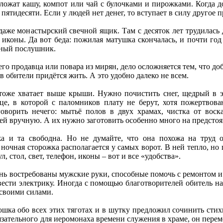
ложат кашу, компот или чай с булочками и пирожками. Когда д
 и пятидесяти. Если у людей нет денег, то вступает в силу другое
 даже монастырский свечной ящик. Там с десяток лет трудилась
иконы. Да вот беда: пожилая матушка скончалась, и почти год
нный послушник.
го продавца или повара из мирян, дело осложняется тем, что д
в обители придётся жить. А это удобно далеко не всем.
оже хватает выше крыши. Нужно почистить снег, щедрый в эт
це, в которой с паломников плату не берут, хотя пожертвов
оворить нечего: мытьё полов в двух храмах, чистка от воск
ей вручную. А их нужно заготовить особенно много на предсто
а и та свободна. Но не думайте, что она похожа на труд
ночная сторожка располагается у самых ворот. В ней тепло, но п
, стол, свет, телефон, иконы – вот и все «удобства».
ень востребованы мужские руки, способные помочь с ремонтом 
вести электрику. Иногда с помощью благотворителей обитель на
 своими силами.
шка обо всех этих тяготах и в шутку предложил сочинить стих
обязательного для иеромонаха времени служения в храме, он пере