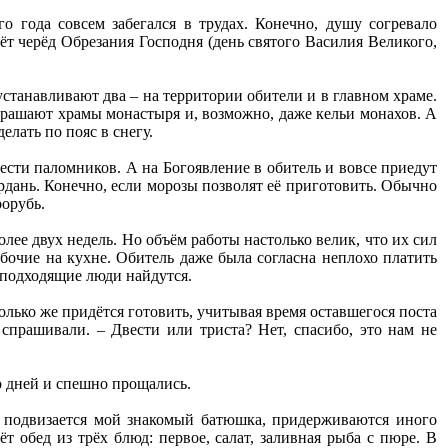
 года совсем забегался в трудах. Конечно, душу согревало
ёт черёд Обрезания Господня (день святого Василия Великого,
станавливают два – на территории обители и в главном храме.
украшают храмы монастыря и, возможно, даже кельи монахов. А
елать по пояс в снегу.
сти паломников. А на Богоявление в обитель и вовсе приедут
рдань. Конечно, если морозы позволят её приготовить. Обычно
рорубь.
ее двух недель. Но объём работы настолько велик, что их сил
абочие на кухне. Обитель даже была согласна неплохо платить
 подходящие люди найдутся.
олько же придётся готовить, учитывая время оставшегося поста
 спрашивали. – Двести или триста? Нет, спасибо, это нам не
о дней и спешно прощались.
е подвизается мой знакомый батюшка, придерживаются иного
 обед из трёх блюд: первое, салат, заливная рыба с пюре. В