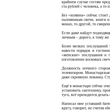
крайнем случае гостям пред
ста рублей с человека, а то
Без «хозяина» сейчас стоит
паломникам свечи, книги и 
монах, то другой, то смире
Если даже найдут подходяще
личным – дорого, к тому же 
Более мелких послушаний т
навести порядок в гостини
«женские» послушания и г
изготовление восковых свеч
Должность ночного сторож
телевизором. Монастырская 
даже скромную лежанку. Стул
Ещё в монастыре сейчас оч
установить сантехнику, про
туго, всё приходится делать
Написал мне уставший батю
кругу, говорит, не считая 