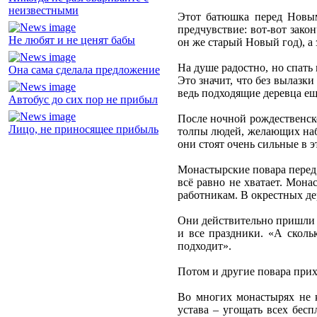
неизвестными
Этот батюшка перед Новым 
предчувствие: вот-вот зако
Не любят и не ценят бабы
он же старый Новый год), а
На душе радостно, но спать
Она сама сделала предложение
Это значит, что без вылазк
ведь подходящие деревца ещё
Автобус до сих пор не прибыл
После ночной рождественско
Лицо, не приносящее прибыль
толпы людей, желающих набр
они стоят очень сильные в э
Монастырские повара перед 
всё равно не хватает. Мона
работникам. В окрестных де
Они действительно пришли –
и все праздники. «А сколь
подходит».
Потом и другие повара прих
Во многих монастырях не 
устава – угощать всех бесп