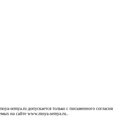
ya-semya.ru допускается только с письменного согласия
аемых на сайте www.moya-semya.ru..