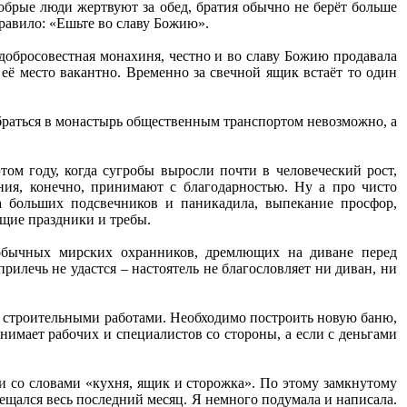
обрые люди жертвуют за обед, братия обычно не берёт больше
 правило: «Ешьте во славу Божию».
 добросовестная монахиня, честно и во славу Божию продавала
 её место вакантно. Временно за свечной ящик встаёт то один
обраться в монастырь общественным транспортом невозможно, а
ом году, когда сугробы выросли почти в человеческий рост,
ания, конечно, принимают с благодарностью. Ну а про чисто
а больших подсвечников и паникадила, выпекание просфор,
ящие праздники и требы.
 обычных мирских охранников, дремлющих на диване перед
рилечь не удастся – настоятель не благословляет ни диван, ни
и строительными работами. Необходимо построить новую баню,
нимает рабочих и специалистов со стороны, а если с деньгами
и со словами «кухня, ящик и сторожка». По этому замкнутому
мещался весь последний месяц. Я немного подумала и написала.