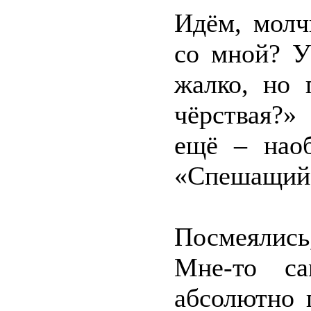
Идём, молч
со мной? У
жалко, но 
чёрствая?»
ещё – наоб
«Спешащий 
Посмеялись
Мне-то са
абсолютно 