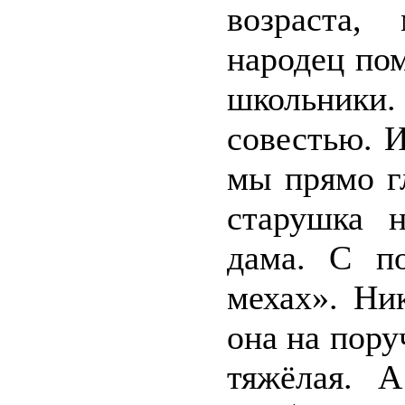
возраста,
народец по
школьники
совестью. 
мы прямо г
старушка н
дама. С п
мехах». Ни
она на поруч
тяжёлая. А