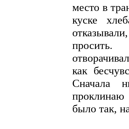
место в тра
куске хле
отказывал
просить
отворачива
как бесчув
Сначала н
проклинаю 
было так, н