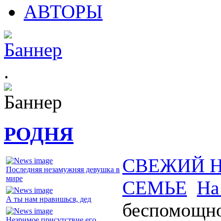
АВТОРЫ
.
РОДНЯ
СВЕЖИЙ 
Последняя незамужняя девушка в
мире
СЕМЬЕ
На
А ты нам нравишься, дед
беспомощно
Незримое присутствие его