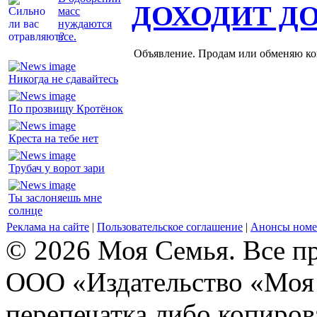
ДОХОДИТ Д
масс
нуждаются
все.
Объявление. Продам или обменяю ков
Никогда не сдавайтесь
По прозвищу Кротёнок
Креста на тебе нет
Трубач у ворот зари
Ты заслоняешь мне
солнце
Реклама на сайте
|
Пользовательское соглашение
|
Анонсы номе
© 2026 Моя Семья. Все п
ООО «Издательство «Моя 
перепечатка либо копиро