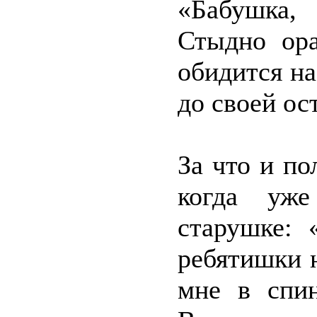
«Бабушка,
Стыдно ора
обидится н
до своей ос
За что и п
когда уже
старушке: 
ребятишки н
мне в спин