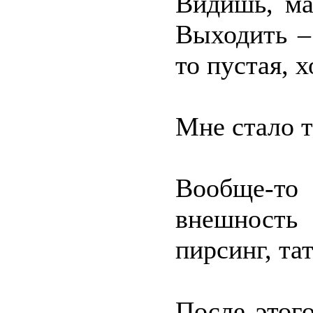
Видишь, ма
Выходить –
то пустая, 
Мне стало т
Вообще-то
внешность
пирсинг, т
После этог