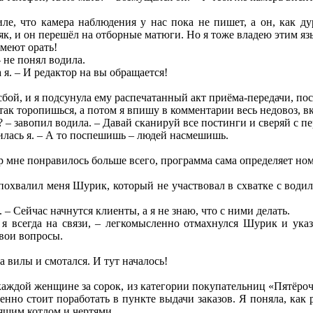
ле, что камера наблюдения у нас пока не пишет, а он, как ду
як, и он перешёл на отборные матюги. Но я тоже владею этим язы
смеют орать!
 не понял водила.
я. – И редактор на вы обращается!
бой, и я подсунула ему распечатанный акт приёма-передачи, пос
так торопишься, а потом я впишу в комментарии весь недовоз, 
 – завопил водила. – Давай сканируй все постинги и сверяй с п
чилась я. – А то поспешишь – людей насмешишь.
 мне понравилось больше всего, программа сама определяет ном
похвалил меня Шурик, который не участвовал в схватке с водил
 – Сейчас начнутся клиенты, а я не знаю, что с ними делать.
 я всегда на связи, – легкомысленно отмахнулся Шурик и указ
вои вопросы.
 вилы и смотался. И тут началось!
каждой женщине за сорок, из категории покупательниц «Пятёро
нно стоит поработать в пункте выдачи заказов. Я поняла, как
пящим котлом и чертями.