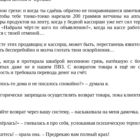
 твои грехи: и когда ты сдаёшь обратно не понравившиеся шмотки
чтобы тебе тонко-тонко нарезали 200 граммов ветчины на апп
ы продуктов на ленту, когда у бедной кассирши уже нет сил тер
е «Набрали чёрт-те кого по объявлению!», когда на кассе раб
ся с твоей отменой…
сте этих продавщиц и кассирш, может быть, перестанешь язвите
ть бесперебойно и молча глотать твои оскорбления…
, когда я протирала шваброй весеннюю грязь, натёкшую с бо
зятых даже не в нашем ПВЗ. С возвратом товара я ещё не с
сть и требовала перевода денег на счёт.
лось-то дома и не писалось спокойно?» – думала я.
горически запрещала осуществлять возврат товара, пока клиентк
те возврат через вашу систему, – наскакивала на меня дамочка.
пёрлась!» – гневалась я про себя, успокаивая психическую терп
итесь! – орала она. – Предрекаю вам полный крах!