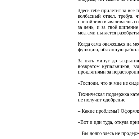
Здесь тебе прилетит за все
колбасный отдел, требуя, 
настойчиво вываливаешь гор
за день, и за твоё шипени
мозгами пытается разобрать
Когда сама окажешься на ме
функцию, обязанную работа
За пять минут до закрытия
возвратом купальников, в
проклятиями за нерасторопно
«Господи, что ж мне не сиде
Техническая поддержка кате
не получит одобрение.
– Какие проблемы? Оформляй
«Вот и иди туда, откуда при
– Вы долго здесь не продерж