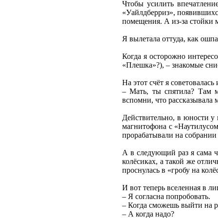
Чтобы усилить впечатление
«Уайлдберриз», появившихся
помещения. А из-за стойки 
Я вылетала оттуда, как ошпа
Когда я осторожно интересо
«Плешка»?), – знакомые снис
На этот счёт я советовалас
– Мать, ты спятила? Там м
вспомни, что рассказывала
Действительно, в юности у
магнитофона с «Наутилусом
прорабатывали на собрании 
А в следующий раз я сама ч
колёсиках, а такой же отли
проснулась в «гробу на кол
И вот теперь вселенная в л
– Я согласна попробовать.
– Когда сможешь выйти на р
– А когда надо?