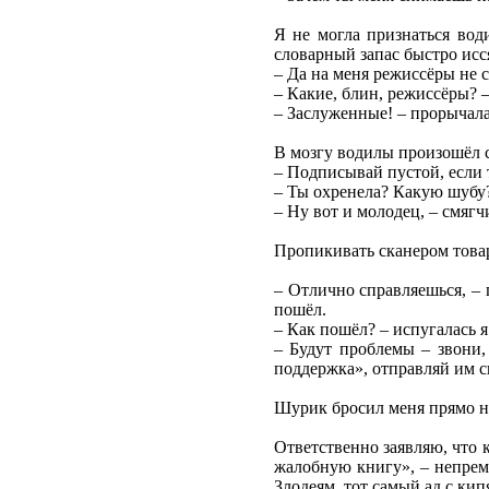
Я не могла признаться води
словарный запас быстро исс
– Да на меня режиссёры не 
– Какие, блин, режиссёры? –
– Заслуженные! – прорычала 
В мозгу водилы произошёл с
– Подписывай пустой, если 
– Ты охренела? Какую шубу?
– Ну вот и молодец, – смяг
Пропикивать сканером товар
– Отлично справляешься, – 
пошёл.
– Как пошёл? – испугалась я.
– Будут проблемы – звони,
поддержка», отправляй им с
Шурик бросил меня прямо на
Ответственно заявляю, что 
жалобную книгу», – непреме
Злодеям, тот самый ад с ки