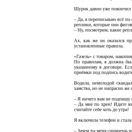
Шурик давно уже покончил с
– Да, я переписываю всё по 
реплики, которые они фигов
– Ну, посмотрим, какие реп
Ах, как же он оказался п
установленные правила.
«Газель» с товаром, накопи
По правилам, я должна был
указанному в договоре. Есл
приёмки под подпись водит
Водила, немолодой сканда
хамства, но не напрасно же
– Я ничего вам не подпишу и
– Да мне по хрен! Идите вы
считайте себе хоть до утра!
Я включила телефон и стала
– Зачем ты меня снимаешь на