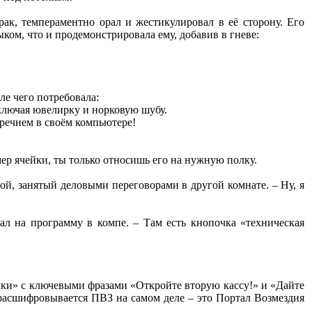
рак, темпераментно орал и жестикулировал в её сторону. Его
ком, что и продемонстрировала ему, добавив в гневе:
ле чего потребовала:
включая ювелирку и норковую шубу.
еречнем в своём компьютере!
ер ячейки, ты только относишь его на нужную полку.
ой, занятый деловыми переговорами в другой комнате. – Ну, я
ал на программу в компе. – Там есть кнопочка «техническая
чки» с ключевыми фразами «Откройте вторую кассу!» и «Дайте
 расшифровывается ПВЗ на самом деле – это Портал Возмездия