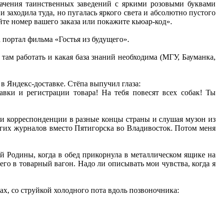
начения таинственных заведений с яркими розовыми буквами
 заходила туда, но пугалась яркого света и абсолютно пустого
йте номер вашего заказа или покажите кьюар-код».
а портал фильма «Гостья из будущего».
там работать и какая база знаний необходима (МГУ, Бауманка,
в Яндекс-доставке. Стёпа выпучил глаза:
авки и регистрации товара! На тебя повесят всех собак! Ты
ки корреспонденции в разные концы страны и слушая музон из
гих журналов вместо Пятигорска во Владивосток. Потом меня
й Родины, когда в обед прикорнула в металлическом ящике на
го в товарный вагон. Надо ли описывать мои чувства, когда я
ах, со струйкой холодного пота вдоль позвоночника: