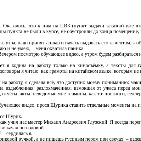
. Оказалось, что к ним на ПВЗ (пункт выдачи заказов) уже вт
ьцы пункта не были в курсе, не обустроили до конца помещение,
ть утра, надо принять товар и начать выдавать его клиентам, – 
наю и не умею, – меня охватила паника.
 Вечером посмотрю обучающее видео, а утром будем разбираться н
лет я ходила на работу только на киносъёмку, а тексты для
оговоры я читаю, как грамоты на китайском языке, которым не 
м на работу, я сделала всё, что доступно моему пониманию: маки
ла вздыбленная, разлохмаченная, взмокшая от ужаса перед мо
 отчёты, акты, неведомые мне термины, как то: постинги, селл
обучающее видео, прося Шурика ставить отдельные моменты на па
лся Шурик.
 как учил нас мастер Михаил Андреевич Глузский. Я всегда пере
во качал он головой.
 – сердилась я.
ариковой ручкой, а не пишешь гусиным пером при свечах, – издев