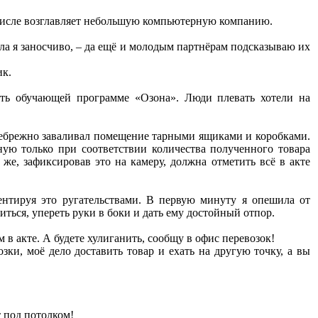
м числе возглавляет небольшую компьютерную компанию.
вала я заносчиво, – да ещё и молодым партнёрам подсказываю их
ик.
сть обучающей программе «Озона». Люди плевать хотели на
и небрежно заваливал помещение тарными ящиками и коробками.
ную только при соответствии количества полученного товара
же, зафиксировав это на камеру, должна отметить всё в акте
ентируя это ругательствами. В первую минуту я опешила от
ться, упереть руки в боки и дать ему достойный отпор.
 в акте. А будете хулиганить, сообщу в офис перевозок!
ки, моё дело доставить товар и ехать на другую точку, а вы
т под потолком!