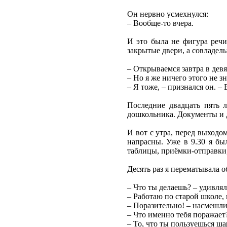
Он нервно усмехнулся:
– Вообще-то вчера.
И это была не фигура речи
закрытые двери, а совладел
– Открываемся завтра в девя
– Но я же ничего этого не з
– Я тоже, – признался он. –
Последние двадцать пять 
дошкольника. Документы и д
И вот с утра, перед выходо
напрасны. Уже в 9.30 я бы
таблицы, приёмки-отправки,
Десять раз я перематывала 
– Что ты делаешь? – удивля
– Работаю по старой школе,
– Поразительно! – насмешли
– Что именно тебя поражает?
– То, что ты пользуешься ш