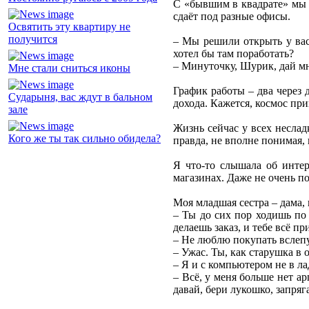
С «бывшим в квадрате» мы н
сдаёт под разные офисы.
Освятить эту квартиру не
получится
– Мы решили открыть у вас
хотел бы там поработать?
– Минуточку, Шурик, дай мн
Мне стали сниться иконы
График работы – два через 
Сударыня, вас ждут в бальном
дохода. Кажется, космос при
зале
Жизнь сейчас у всех неслад
Кого же ты так сильно обидела?
правда, не вполне понимая, 
Я что-то слышала об интер
магазинах. Даже не очень по
Моя младшая сестра – дама, 
– Ты до сих пор ходишь по 
делаешь заказ, и тебе всё пр
– Не люблю покупать вслепу
– Ужас. Ты, как старушка в
– Я и с компьютером не в л
– Всё, у меня больше нет ар
давай, бери лукошко, запряг