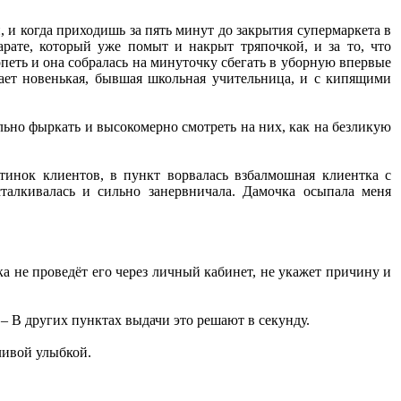
, и когда приходишь за пять минут до закрытия супермаркета в
арате, который уже помыт и накрыт тряпочкой, и за то, что
петь и она собралась на минуточку сбегать в уборную впервые
отает новенькая, бывшая школьная учительница, и с кипящими
льно фыркать и высокомерно смотреть на них, как на безликую
тинок клиентов, в пункт ворвалась взбалмошная клиентка с
талкивалась и сильно занервничала. Дамочка осыпала меня
а не проведёт его через личный кабинет, не укажет причину и
 – В других пунктах выдачи это решают в секунду.
еливой улыбкой.