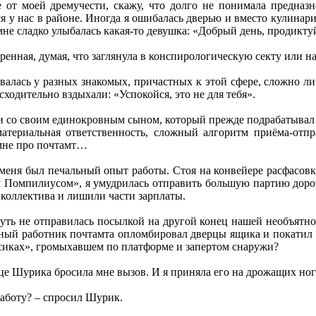
 от моей дремучести, скажу, что долго не понимала предназ
 у нас в районе. Иногда я ошибалась дверью и вместо кулинарии
мне сладко улыбалась какая-то девушка: «Добрый день, продикту
ренная, думая, что заглянула в конспирологическую секту или н
валась у разных знакомых, причастных к этой сфере, сложно ли 
ходительно вздыхали: «Успокойся, это не для тебя».
ь и со своим единокровным сыном, который прежде подрабатывал 
атериальная ответственность, сложный алгоритм приёма-отпр
 мне про почтамт…
 меня был печальный опыт работы. Стоя на конвейере расфасов
 Помпилиусом», я умудрилась отправить большую партию доро
коллектива и лишили части зарплаты.
уть не отправилась посылкой на другой конец нашей необъятно
чный работник почтамта опломбировал дверцы ящика и покатил е
ёсиках», громыхавшем по платформе и запертом снаружи?
ице Шурика бросила мне вызов. И я приняла его на дрожащих ног
аботу? – спросил Шурик.