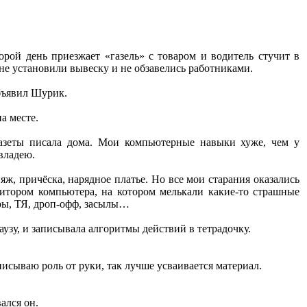
орой день приезжает «газель» с товаром и водитель стучит в
 не установили вывеску и не обзавелись работниками.
объявил Шурик.
а месте.
 газеты писала дома. Мои компьютерные навыки хуже, чем у
владею.
яж, причёска, нарядное платье. Но все мои старания оказались
нитором компьютера, на котором мелькали какие-то страшные
еры, ТЯ, дроп-офф, засылы…
узу, и записывала алгоритмы действий в тетрадочку.
писываю роль от руки, так лучше усваивается материал.
ался он.