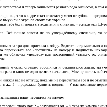
 актёрством и теперь занимается разного рода бизнесом, в то
старинке, зато в кадре текст отлетает у меня от зубов, – париро
о выучили с экранов своих смартфонов.
лики тебе будут подавать водители и клиенты, – усмехнулся Шур
рав! Всё пошло совсем не по утверждённому сценарию, то е
вшимся за три дня, приехала к обеду. Водитель стремительно 
а пересчитать все «постинги» на камеру и подписать наклад
и же обнаружу «недовоз» или посторонний «засыл», то, опять 
еля.
льный мужик, страшно торопился и отказывался ждать, аргум
 сыграла в кино не один десяток начальниц. Мне пришлось набычи
 никуда вас не отпущу, пока мы не пересчитаем всё и не отметим
 в ж…! – продолжал буянить водила. – У нас лояльные перевоз
 записывать нашу перепалку на камеру.
 телефон, твою мать? – возмущался он. – У тебя же камера виси