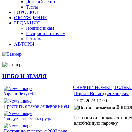
Детский лепет
Тесты
ГОРОСКОП
ОБСУЖДЕНИЕ
РЕДАКЦИЯ
Подписчикам
Распространителям
Реклама
АВТОРЫ
.
НЕБО И ЗЕМЛЯ
СВЕЖИЙ НОМЕР
ТОЛЬКО
Портал Возмездия Злодеям
Зареви белугой
17.05.2023 17:06
Простите, я такое дешёвое не ем
В нача
Без паники, никакого инце
Следует почесать грудь
влюблённую парочку.
Постоянно ругаюсь с 2009 года