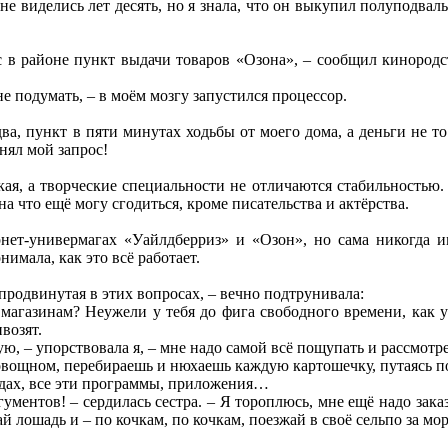
е виделись лет десять, но я знала, что он выкупил полуподвал
 в районе пункт выдачи товаров «Озона», – сообщил кинородст
е подумать, – в моём мозгу запустился процессор.
два, пункт в пяти минутах ходьбы от моего дома, а деньги не 
нял мой запрос!
кая, а творческие специальности не отличаются стабильностью.
на что ещё могу сгодиться, кроме писательства и актёрства.
нет-универмагах «Уайлдберриз» и «Озон», но сама никогда и
нимала, как это всё работает.
продвинутая в этих вопросах, – вечно подтрунивала:
магазинам? Неужели у тебя до фига свободного времени, как у
ивозят.
ю, – упорствовала я, – мне надо самой всё пощупать и рассмотре
 овощном, перебираешь и нюхаешь каждую картошечку, путаясь п
адах, все эти программы, приложения…
гументов! – сердилась сестра. – Я тороплюсь, мне ещё надо зак
ай лошадь и – по кочкам, по кочкам, поезжай в своё сельпо за мо