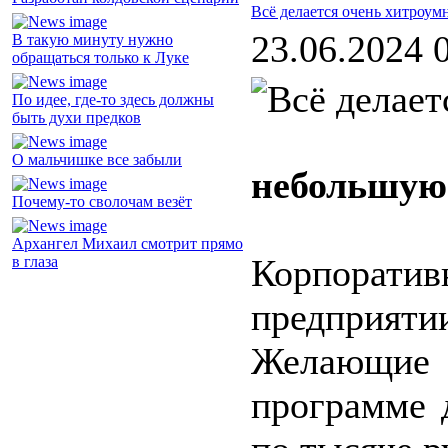
Всё делается очень хитроум
23.06.2024 
В такую минуту нужно
обращаться только к Луке
По идее, где-то здесь должны
быть духи предков
О мальчишке все забыли
небольшую
Почему-то сволочам везёт
Архангел Михаил смотрит прямо
Корпорат
в глаза
предприят
Желающие
программе 