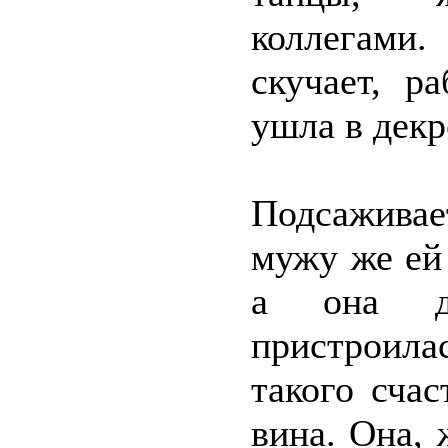
коллегами.
скучает, р
ушла в декр
Подсаживает
мужу же ей 
а она д
пристроила
такого сча
вина. Она, 