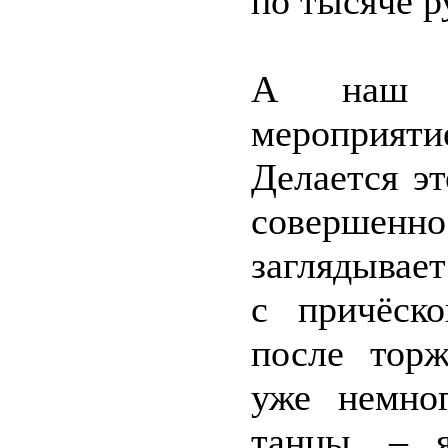
по тысяче р
А наш з
мероприят
Делается э
совершен
заглядывает
с причёск
после торж
уже немног
танцы, – 