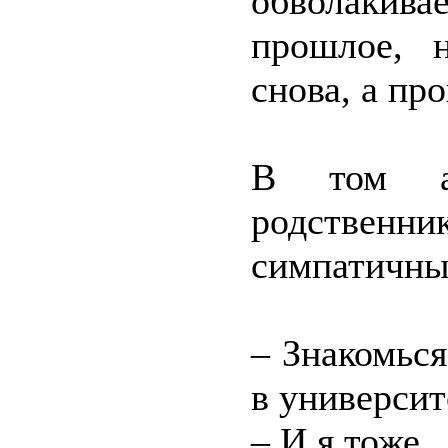
обволакива
прошлое, 
снова, а пр
В том а
родствен
симпатичн
– Знакомься
в университ
– И я тоже.