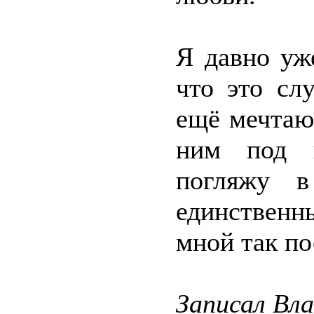
Я давно уж
что это сл
ещё мечтаю
ним под ц
погляжу в
единственн
мной так п
Записал Вл