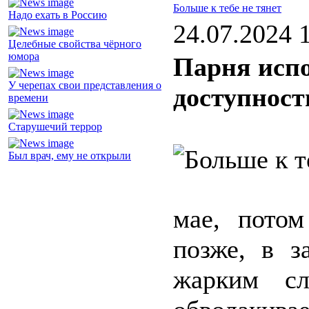
Больше к тебе не тянет
Надо ехать в Россию
24.07.2024 
Целебные свойства чёрного
юмора
Парня испо
У черепах свои представления о
доступност
времени
Старушечий террор
Был врач, ему не открыли
мае, потом
позже, в з
жарким сл