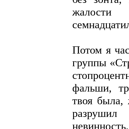
жалост
семнадцати
Потом я ча
группы «Стр
стопроцент
фальши, тр
твоя была,
разрушил
невинност