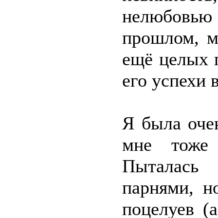
нелюбовью
прошлом, м
ещё целых п
его успехи 
Я была оче
мне тоже 
Пыталась
парнями, н
поцелуев (