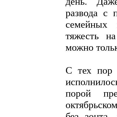
день. Даж
развода с 
семейных 
тяжесть н
можно толь
С тех пор
исполнилос
порой пр
октябрьско
без зонта,