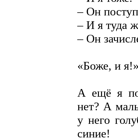
– Он посту
– И я туда
– Он зачис
«Боже, и я!
А ещё я по
нет? А маль
у него голу
синие!