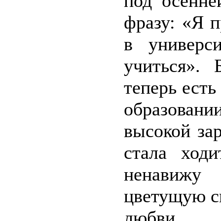
под осенне
фразу: «Я п
в универс
учиться». 
теперь ест
образован
высокой за
стала ходи
ненавижу
цветущую с
любви.