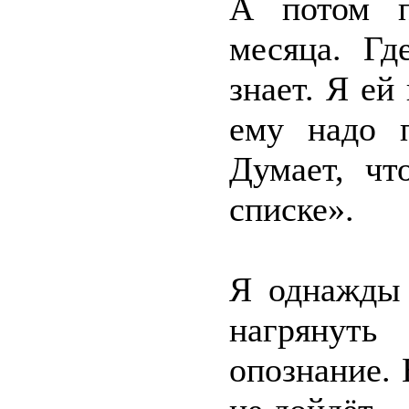
А потом п
месяца. Г
знает. Я ей
ему надо п
Думает, чт
списке».
Я однажды 
нагрянуть
опознание. 