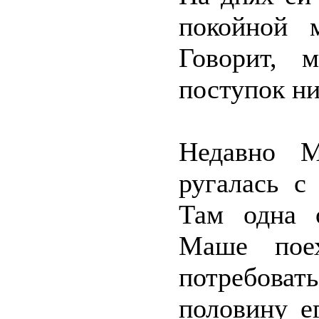
покойной 
Говорит, 
поступок ни 
Недавно 
ругалась с
Там одна о
Маше пое
потребоват
половину е