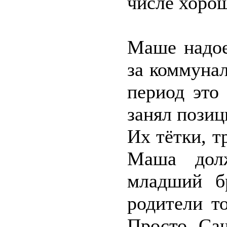
числе хоро
Маше надое
за коммунал
период это
занял позиц
Их тётки, т
Маша дол
младший бр
родители т
Просто Са