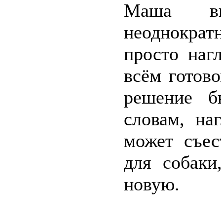
Маша вы
неоднократ
просто наг
всём готов
решение б
словам, на
может съес
для собаки
новую.