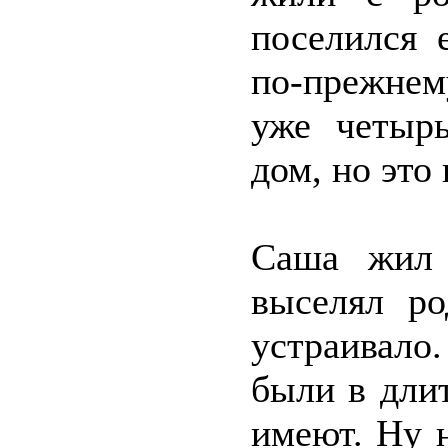
поселился 
по-прежнем
уже четыр
дом, но это
Саша жил 
выселял ро
устраивало
были в дли
имеют. Ну 