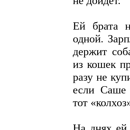
не дойдёт.
Ей брата н
одной. Зарп
держит соб
из кошек пр
разу не куп
если Саше 
тот «колхоз
На днях ей