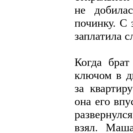
не добила
починку. С
заплатила с
Когда брат
ключом в д
за квартир
она его впу
развернулс
взял. Маш