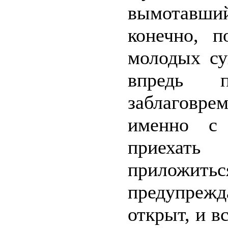
вымотавши
конечно, п
молодых су
впредь п
заблаговре
именно с 
приехать
приложить
предупрежд
открыт, и в