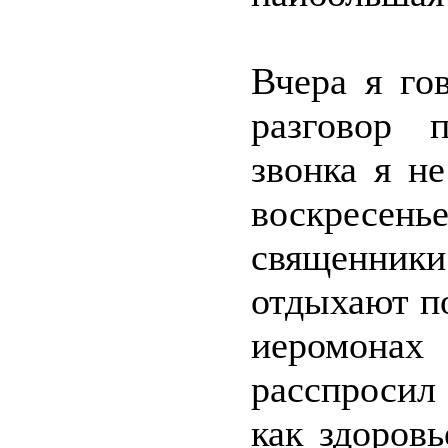
Вчера я го
разговор 
звонка я н
воскресень
священники
отдыхают п
иеромона
расспросил
как здоров