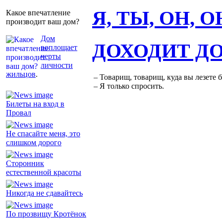
Я, ТЫ, ОН, 
Какое впечатление
производит ваш дом?
Дом
ДОХОДИТ Д
воплощает
черты
личности
жильцов
.
– Товарищ, товарищ, куда вы лезете 
– Я только спросить.
Билеты на вход в
Провал
Не спасайте меня, это
слишком дорого
Сторонник
естественной красоты
Никогда не сдавайтесь
По прозвищу Кротёнок