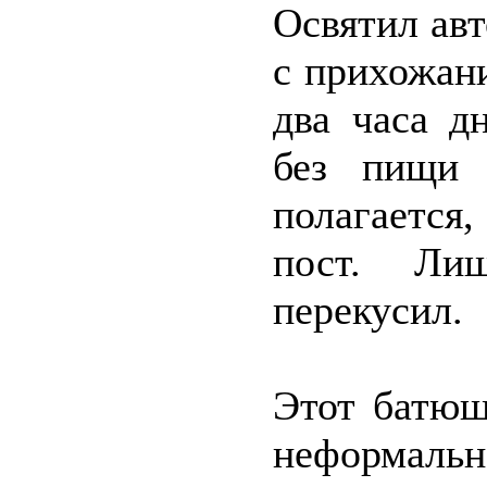
Освятил ав
с прихожан
два часа д
без пищи 
полагается
пост. Ли
перекусил.
Этот батюш
неформальн