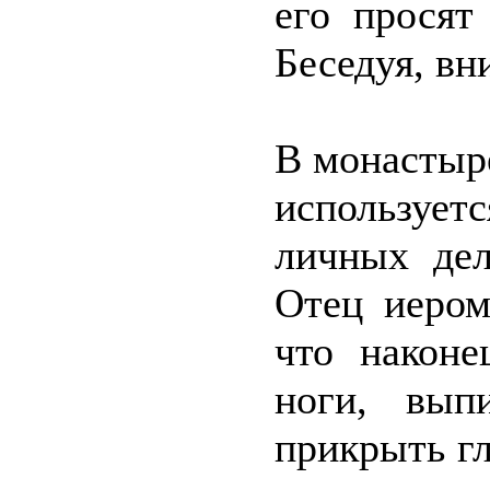
его просят
Беседуя, вн
В монастыре
используе
личных де
Отец иером
что наконе
ноги, вып
прикрыть гл