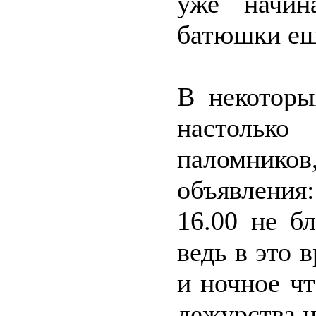
уже начин
батюшки ещ
В некоторы
настольк
паломнико
объявления
16.00 не б
ведь в это 
и ночное ч
дежурства н