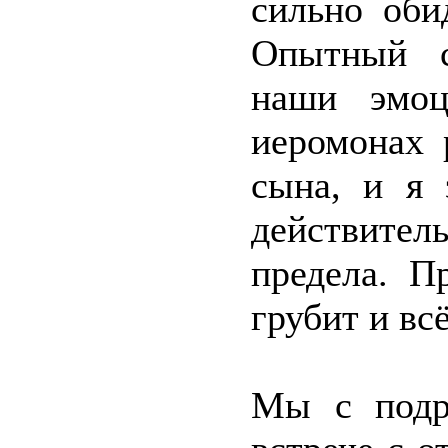
сильно оби
Опытный с
наши эмоц
иеромонах 
сына, и я 
действител
предела. П
грубит и вс
Мы с подру