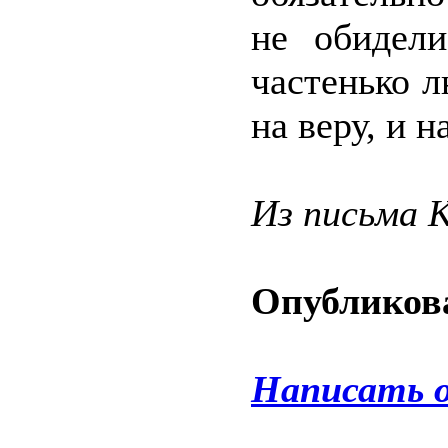
не обидел
частенько л
на веру, и н
Из письма 
Опубликова
Написать 