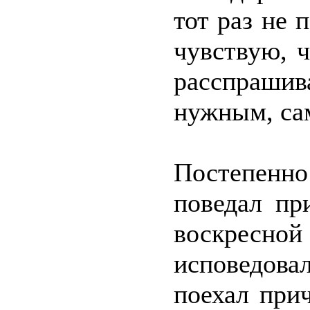
тот раз не 
чувствую, 
расспраши
нужным, сам
Постепенн
поведал пр
воскресной
исповедова
поехал при