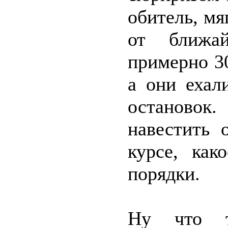
обитель, мя
от ближай
примерно 3
а они ехал
остановок
навестить 
курсе, как
порядки.
Ну что т