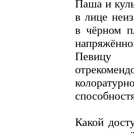
Паша и кул
в лице неи
в чёрном п
напряжённ
Певицу 
отрекомен
колоратурн
способностя
Какой дост