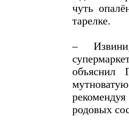
чуть опалё
тарелке.
– Извини
супермарке
объяснил 
мутновату
рекоменду
родовых сос