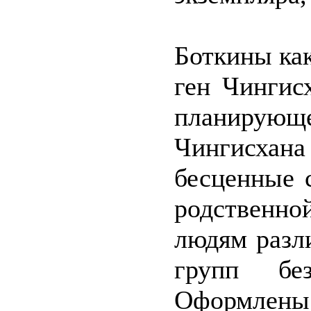
Боткины как
ген Чингис
планирующе
Чингисха
бесценные 
родственно
людям разл
групп без
Оформлены