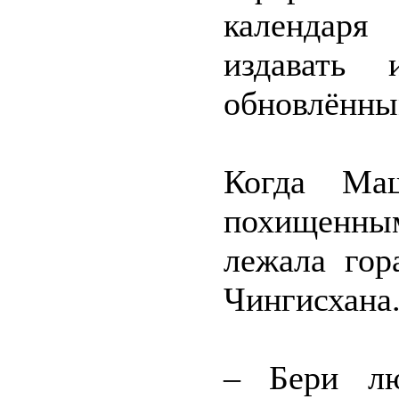
календаря
издавать 
обновлённы
Когда Ма
похищенным
лежала гор
Чингисхана
– Бери лю