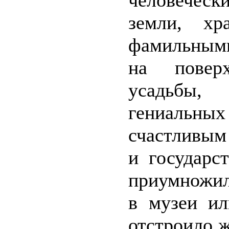
человеческ
земли, х
фамильными
на повер
усадьбы,
гениальны
счастливым
и государс
приумножил
в музеи и
отстроило ж