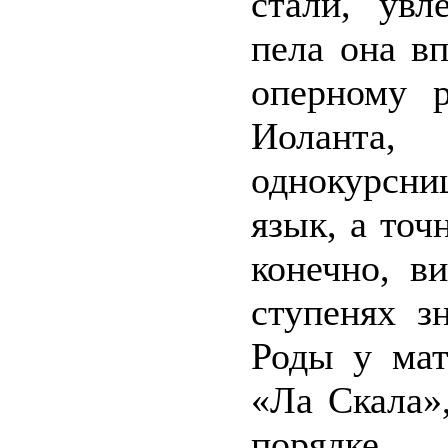
стали, увл
пела она в
оперному р
Иоланта,
однокурсниц
язык, а точ
конечно, в
ступенях з
Роды у мат
«Ла Скала»
порядке,