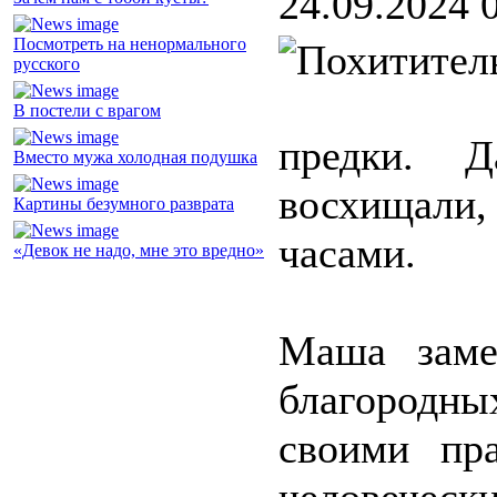
24.09.2024 
Посмотреть на ненормального
русского
В постели с врагом
предки. 
Вместо мужа холодная подушка
восхищали, 
Картины безумного разврата
часами.
«Девок не надо, мне это вредно»
Маша заме
благородны
своими пр