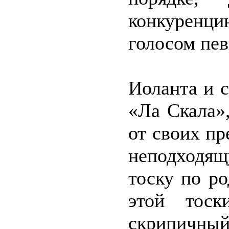
конкурен
голосом пе
Иоланта и 
«Ла Скала»,
от своих пр
неподходя
тоску по р
этой тоск
скрипичны