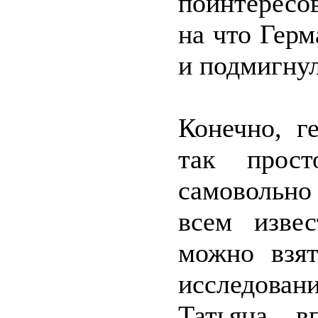
поинтересо
на что Герм
и подмигну
Конечно, г
так прос
самовольно
всем изве
можно взят
исследован
Татьяна, в