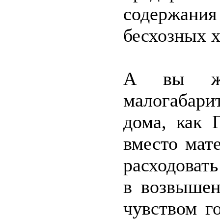
содержани
бесхозных 
А вы жи
малогабари
дома, как 
вместо мат
расходоват
в возвышен
чувством г