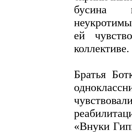
бусина 
неукротимы
ей чувств
коллективе.
Братья Бот
одноклассн
чувствовал
реабилитац
«Внуки Гип