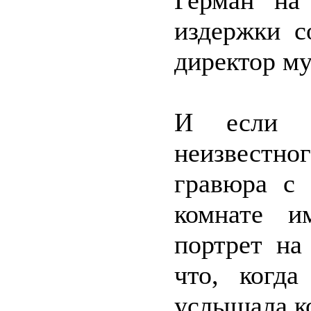
Герман на
издержки с
директор му
И если в
неизвестн
гравюра с 
комнате и
портрет на
что, когд
услышала к