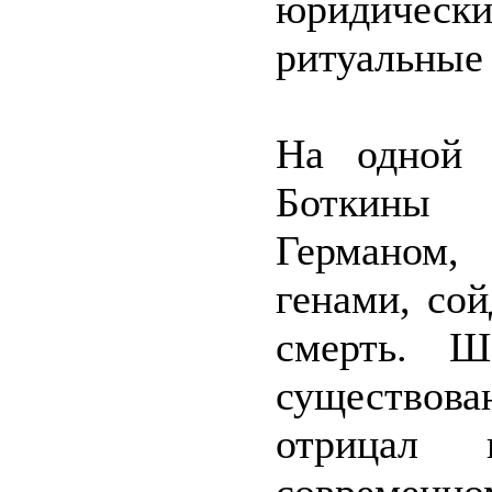
юридическ
ритуальные 
На одной 
Боткины 
Германом,
генами, сой
смерть. Ш
существова
отрицал