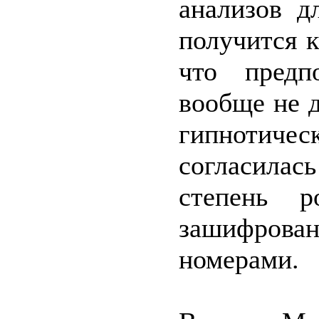
анализов д
получится 
что предп
вообще не д
гипнотичес
согласилас
степень р
зашифров
номерами.