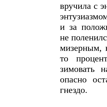
вручила с э
энтузиазмом
и за полож
не поленилс
мизерным, 
то процен
зимовать н
опасно ост
гнездо.