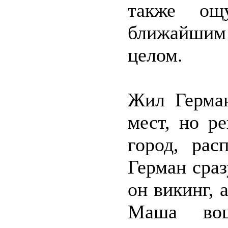
также ощу
ближайшим 
целом.
Жил Герман
мест, но р
город, рас
Герман сра
он викинг, 
Маша вош