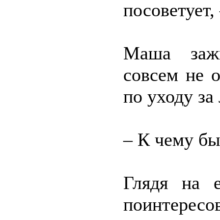
посоветует,
Маша зажм
совсем не 
по уходу за
– К чему бы
Глядя на 
поинтерес