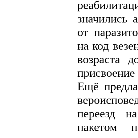
реабилитац
значились 
от паразит
на код везе
возраста д
присвоение
Ещё предла
вероиспов
переезд н
пакетом 