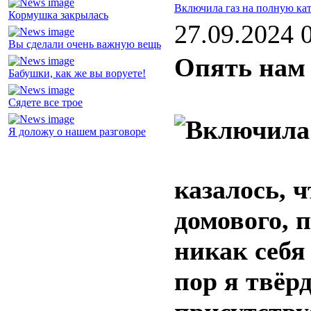
Включила газ на полную ка
Кормушка закрылась
27.09.2024 
Вы сделали очень важную вещь
Опять нам 
Бабушки, как же вы воруете!
Сядете все трое
Я доложу о нашем разговоре
казалось, ч
домового, 
никак себя
пор я твёр