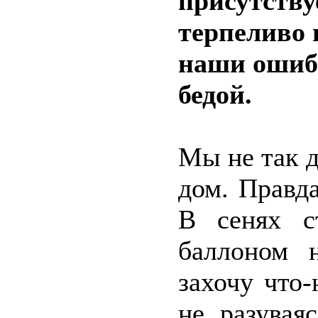
присутству
терпеливо 
наши ошиб
бедой.
Мы не так 
дом. Правда
В сенях с
баллоном 
захочу что-
не разувая