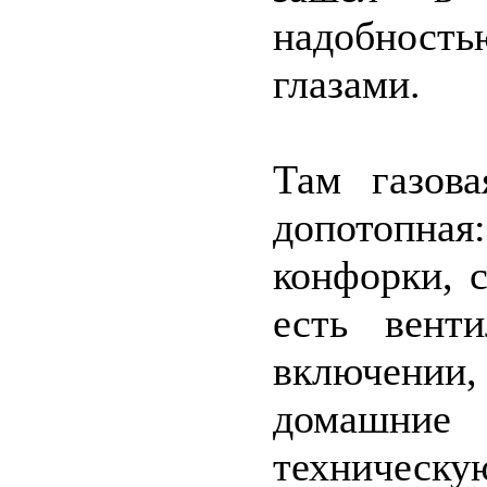
надобность
глазами.
Там газова
допотопная
конфорки, с
есть вент
включении
домашни
техническу