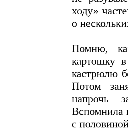
ходу» часте
о нескольки
Помню, ка
картошку в
кастрюлю б
Потом зан
напрочь з
Вспомнила п
с половиной