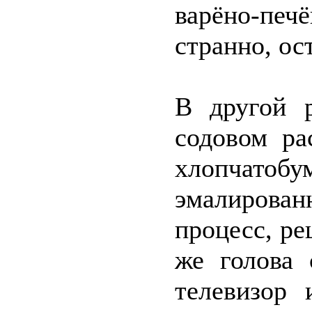
варёно-пе
странно, ос
В другой р
содовом ра
хлопчатобу
эмалирова
процесс, ре
же голова 
телевизор 