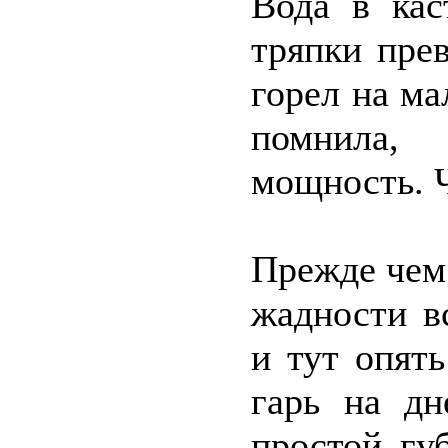
Вода в кас
тряпки прев
горел на ма
помнила,
мощность. Ч
Прежде чем
жадности в
и тут опят
гарь на д
простой гу