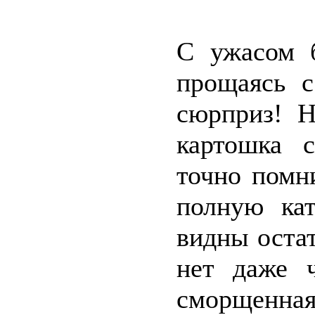
С ужасом 
прощаясь с
сюрприз! Н
картошка 
точно помн
полную кат
видны остат
нет даже ч
сморщенна