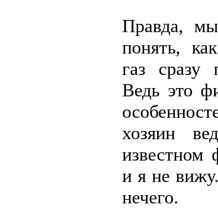
Правда, м
понять, ка
газ сразу 
Ведь это ф
особенност
хозяин ве
известном 
и я не вижу
нечего.