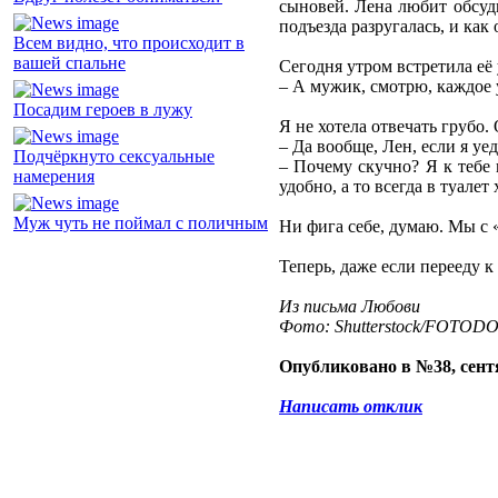
сыновей. Лена любит обсуди
подъезда разругалась, и как
Всем видно, что происходит в
вашей спальне
Сегодня утром встретила её 
– А мужик, смотрю, каждое у
Посадим героев в лужу
Я не хотела отвечать грубо.
– Да вообще, Лен, если я уе
Подчёркнуто сексуальные
– Почему скучно? Я к тебе 
намерения
удобно, а то всегда в туалет
Муж чуть не поймал с поличным
Ни фига себе, думаю. Мы с 
Теперь, даже если перееду к 
Из письма Любови
Фото: Shutterstock/FOTOD
Опубликовано в №38, сентя
Написать отклик