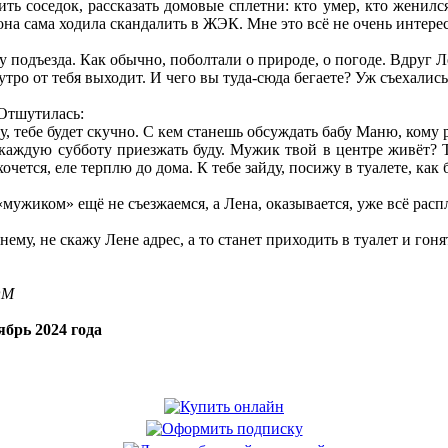
ть соседок, рассказать домовые сплетни: кто умер, кто женился,
 она сама ходила скандалить в ЖЭК. Мне это всё не очень интере
у подъезда. Как обычно, поболтали о природе, о погоде. Вдруг 
тро от тебя выходит. И чего вы туда-сюда бегаете? Уж съехалис
 Отшутилась:
ду, тебе будет скучно. С кем станешь обсуждать бабу Маню, ком
каждую субботу приезжать буду. Мужик твой в центре живёт? Та
 хочется, еле терплю до дома. К тебе зайду, посижу в туалете, ка
«мужиком» ещё не съезжаемся, а Лена, оказывается, уже всё расп
нему, не скажу Лене адрес, а то станет приходить в туалет и гоня
OM
брь 2024 года