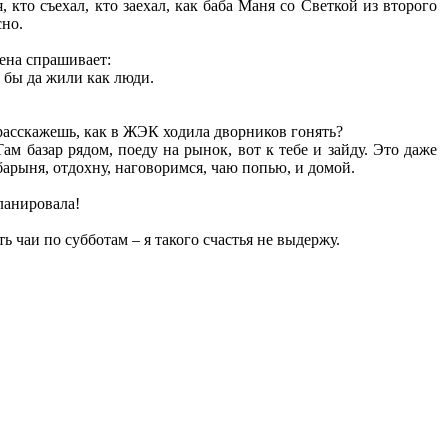
 кто съехал, кто заехал, как баба Маня со Светкой из второго
сно.
Лена спрашивает:
ь бы да жили как люди.
у расскажешь, как в ЖЭК ходила дворников гонять?
м базар рядом, поеду на рынок, вот к тебе и зайду. Это даже
к барыня, отдохну, наговоримся, чаю попью, и домой.
ланировала!
ть чаи по субботам – я такого счастья не выдержу.