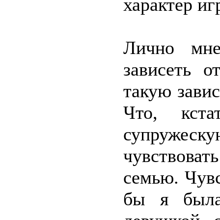
характер иг
Лично мн
зависеть о
такую зави
Что, кста
супружеску
чувствоват
семью. Чув
бы я была