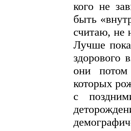
кого не за
быть «внут
считаю, не 
Лучше пока
здорового 
они потом
которых рож
с поздни
деторо
демографи