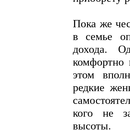
Пока же че
в семье оп
дохода. О
комфортно 
этом впол
редкие жен
самостояте
кого не з
высоты.