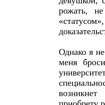
девушкой, 
рожать, н
«статусо
доказательс
Однако я не
меня броси
университ
специаль
возникнет
приобрету р