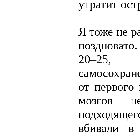
утратит ост
Я тоже не р
поздновато
20–25, 
самосохран
от первого
мозгов н
подходяще
вбивали в 