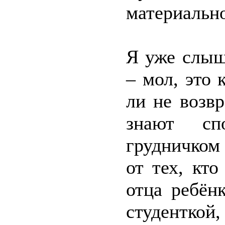
материальн
Я уже слыш
– мол, это 
ли не возв
знают с
грудничком
от тех, кт
отца ребён
студенткой,