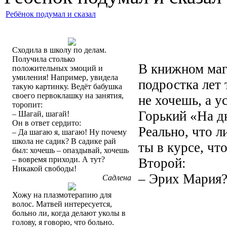
Ребёнок подумал и сказал
Сходила в школу по делам.
Получила столько
В книжном маг
положительных эмоций и
умиления! Например, увидела
подростка лет 
такую картинку. Ведёт бабушка
своего первоклашку на занятия,
не хочешь, а у
торопит:
Горький «На д
– Шагай, шагай!
Он в ответ сердито:
Реально, что л
– Да шагаю я, шагаю! Ну почему
школа не садик? В садике рай
ты в курсе, чт
был: хочешь – опаздывай, хочешь
– вовремя приходи. А тут?
Второй:
Никакой свободы!
– Эрих Мария?.
Садлена
Хожу на плазмотерапию для
волос. Матвей интересуется,
больно ли, когда делают уколы в
голову, я говорю, что больно.