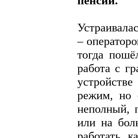
пенсии.
Устраивалас
– оператор
тогда пошё
работа с г
устройств
режим, но 
неполный, 
или на бол
работать к