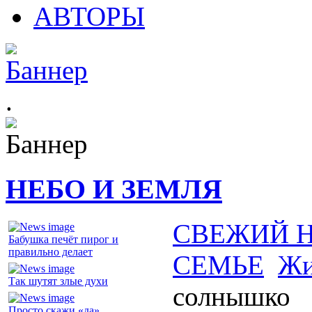
АВТОРЫ
.
НЕБО И ЗЕМЛЯ
СВЕЖИЙ 
Бабушка печёт пирог и
правильно делает
СЕМЬЕ
Жи
Так шутят злые духи
солнышко
Просто скажи «да»