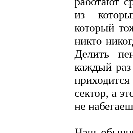
работают с
из которы
который то
никто никог
Делить пе
каждый раз
приходитс
сектор, а эт
не набегаеш
Наш обычны