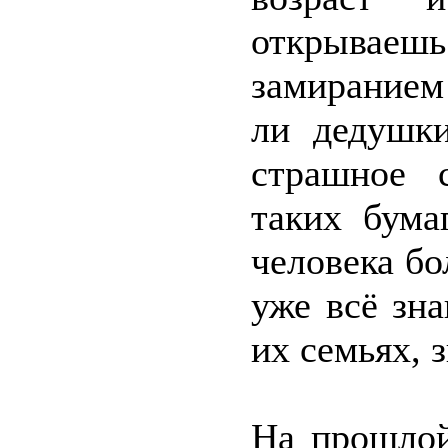
открываеш
замиранием
ли дедушк
страшное с
таких бума
человека бо
уже всё зн
их семьях, 
На прошлой