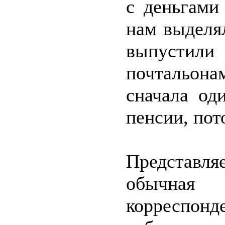
с деньгами
нам выделял
выпустили 
почтальона
сначала од
пенсии, пот
Представля
обычна
корреспонд