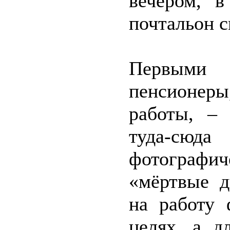
вечером, 
почтальон с
Первыми
пенсионер
работы, – 
туда-сюд
фотографич
«мёртвые д
на работу 
целях, а д