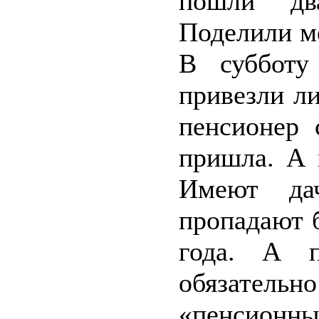
пошли дв
Поделили м
В субботу
привезли л
пенсионер 
пришла. А 
Имеют да
пропадают 
года. А 
обязател
«пенсионны