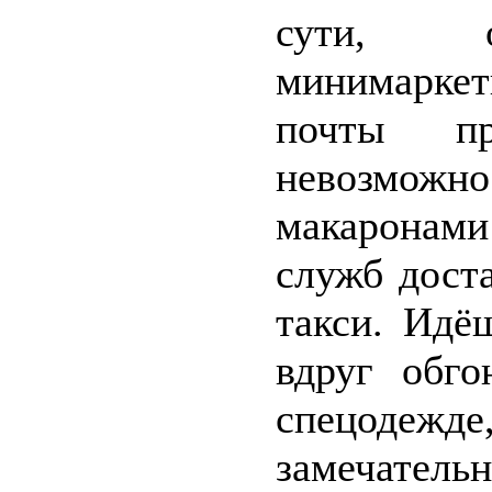
сути, о
минимарке
почты пр
невозмож
макаронами 
служб дост
такси. Идё
вдруг обго
спецодежде
замечатель