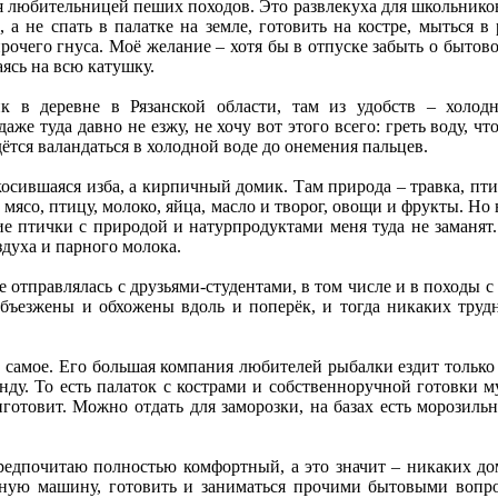
я любительницей пеших походов. Это развлекуха для школьников 
, а не спать в палатке на земле, готовить на костре, мыться в
прочего гнуса. Моё желание – хотя бы в отпуске забыть о бытов
аясь на всю катушку.
 в деревне в Рязанской области, там из удобств – холодн
даже туда давно не езжу, не хочу вот этого всего: греть воду, 
ётся валандаться в холодной воде до онемения пальцев.
окосившаяся изба, а кирпичный домик. Там природа – травка, пт
ясо, птицу, молоко, яйца, масло и творог, овощи и фрукты. Но в
ие птички с природой и натурпродуктами меня туда не заманят
здуха и парного молока.
не отправлялась с друзьями-студентами, в том числе и в походы
бъезжены и обхожены вдоль и поперёк, и тогда никаких трудно
самое. Его большая компания любителей рыбалки ездит только 
енду. То есть палаток с кострами и собственноручной готовки
готовит. Можно отдать для заморозки, на базах есть морозиль
редпочитаю полностью комфортный, а это значит – никаких дом
льную машину, готовить и заниматься прочими бытовыми вопр