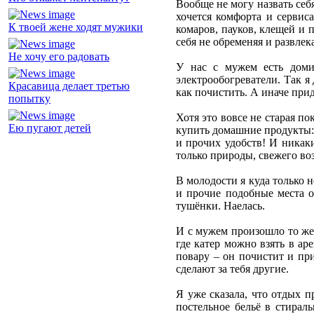
Вообще не могу назвать себ
хочется комфорта и сервиса
К твоей жене ходят мужики
комаров, пауков, клещей и 
себя не обременяя и развлек
Не хочу его радовать
У нас с мужем есть домик
электрообогреватели. Так я 
Красавица делает третью
как почистить. А иначе прид
попытку
Хотя это вовсе не старая п
Ею пугают детей
купить домашние продукты: м
и прочих удобств! И никак
только природы, свежего во
В молодости я куда только 
и прочие подобные места о
тушёнки. Наелась.
И с мужем произошло то же 
где катер можно взять в ар
повару – он почистит и при
сделают за тебя другие.
Я уже сказала, что отдых п
постельное бельё в стира