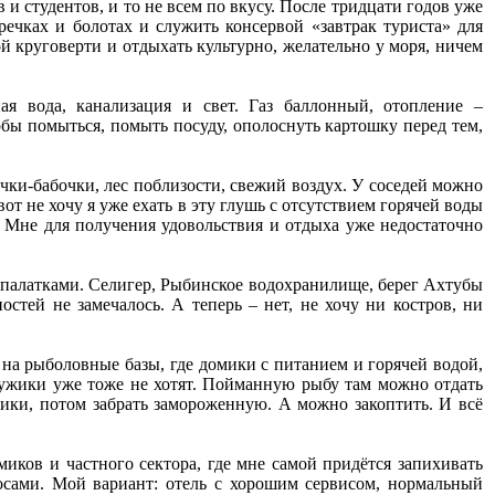
и студентов, и то не всем по вкусу. После тридцати годов уже
 речках и болотах и служить консервой «завтрак туриста» для
ой круговерти и отдыхать культурно, желательно у моря, ничем
ая вода, канализация и свет. Газ баллонный, отопление –
чтобы помыться, помыть посуду, ополоснуть картошку перед тем,
ички-бабочки, лес поблизости, свежий воздух. У соседей можно
от не хочу я уже ехать в эту глушь с отсутствием горячей воды
. Мне для получения удовольствия и отдыха уже недостаточно
 с палатками. Селигер, Рыбинское водохранилище, берег Ахтубы
стей не замечалось. А теперь – нет, не хочу ни костров, ни
на рыболовные базы, где домики с питанием и горячей водой,
 мужики уже тоже не хотят. Пойманную рыбу там можно отдать
ники, потом забрать замороженную. А можно закоптить. И всё
иков и частного сектора, где мне самой придётся запихивать
осами. Мой вариант: отель с хорошим сервисом, нормальный