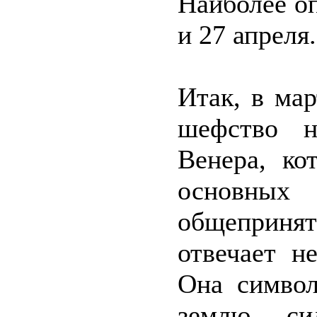
Наиболее оп
и 27 апреля.
Итак, в мар
шефство н
Венера, ко
основны
общеприня
отвечает н
Она символ
землю, с