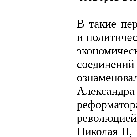
В такие пе
и политиче
экономичес
соедине
ознаменов
Александра 
реформатор
революцие
Николая II,