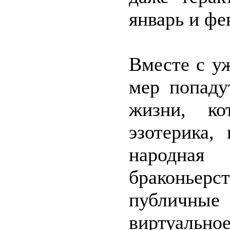
январь и фе
Вместе с у
мер попаду
жизни, ко
эзотерика,
народная
браконьерс
публичны
виртуально