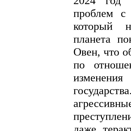
2024 год 
проблем с 
который н
планета по
Овен, что 
по отноше
изменени
государс
агрессив
преступлен
даже тера