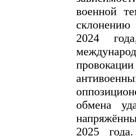
военной т
склонению
2024 года
междунар
провока
антивое
оппозиционе
обмена уд
напряжённы
2025 года