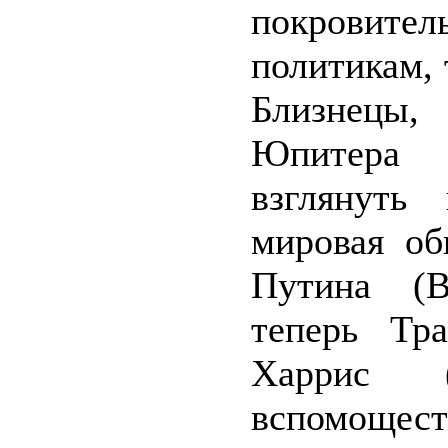
покровит
политикам,
Близнецы,
Юпитера т
взглянуть
мировая об
Путина (В
теперь Тр
Харрис 
вспомоще