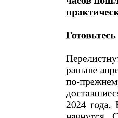
часов пошл
практическ
Готовьтесь
Перелистн
раньше апре
по-прежне
доставшиес
2024 года.
начнутся. 