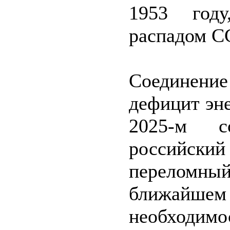
1953 году
распадом СС
Соединение
дефицит эн
2025-м с
российски
переломн
ближайше
необходимо