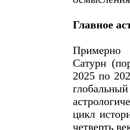
Главное ас
Примерно 
Сатурн (по
2025 по 20
глобальный
астрологич
цикл истор
четверть век