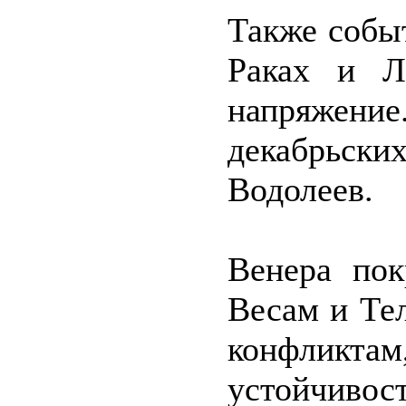
Также событ
Раках и Л
напряжен
декабрьск
Водолеев.
Венера пок
Весам и Тел
конфлик
устойчиво