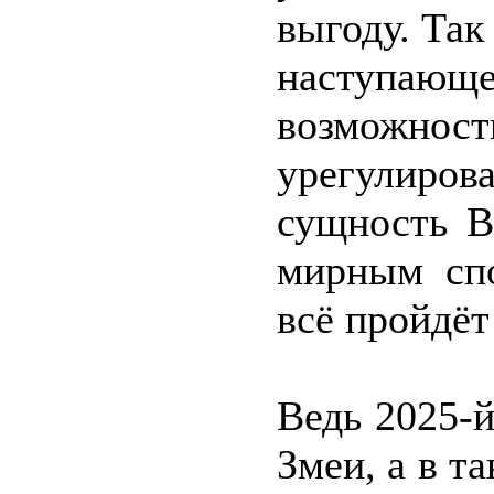
выгоду. Так
наступающ
возможн
урегулиро
сущность В
мирным спо
всё пройдёт
Ведь 2025-й
Змеи, а в т