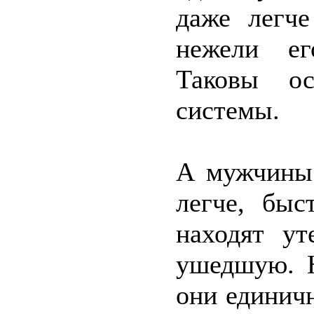
даже легче
нежели ег
Таковы ос
системы.
А мужчины 
легче, быс
находят ут
ушедшую. Н
они единичн