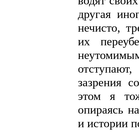
водят своих
другая ино
нечисто, т
их переуб
неутомимы
отступают,
зазрения с
этом я то
опираясь н
и истории п