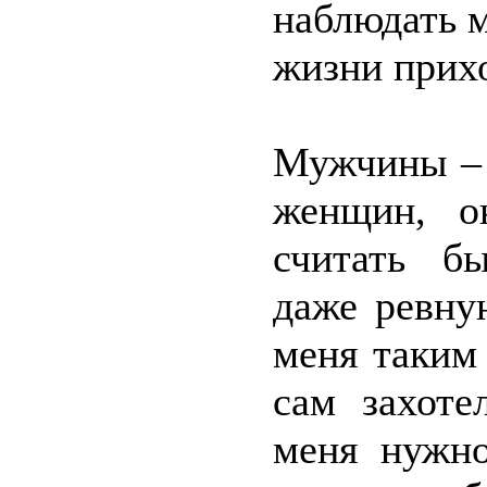
наблюдать 
жизни прихо
Мужчины – 
женщин, о
считать б
даже ревну
меня таким
сам захоте
меня нужно