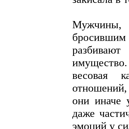
Мужчины, 
бросившим
разбивают
имущество
весовая к
отношений,
они иначе 
даже части
эмоций у си