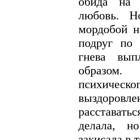
обида на 
любовь. Н
мордобой н
подруг по 
гнева вып
образом.
психическ
выздоров
расставатьс
делала, н
закисала в т