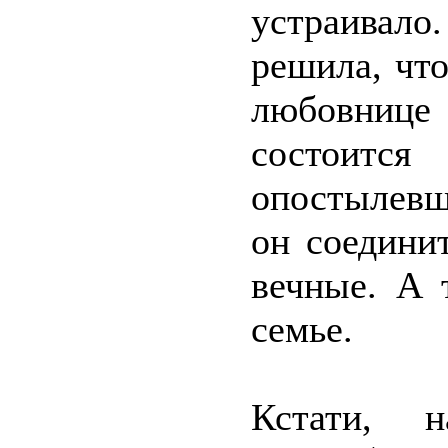
устраивал
решила, что
любовнице 
состоитс
опостылевш
он соедини
вечные. А 
семье.
Кстати, 