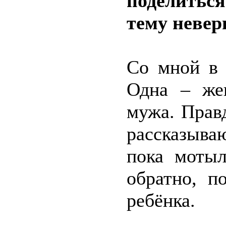
поделитьс
тему невер
Со мной в 
Одна – же
мужа. Правд
рассказыва
пока моты
обратно, п
ребёнка.