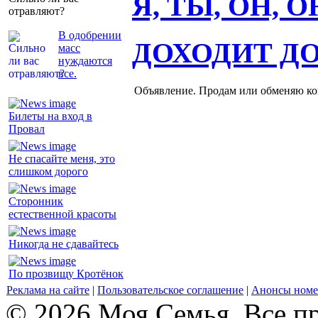
Я, ТЫ, ОН, 
отравляют?
В одобрении
ДОХОДИТ Д
масс
нуждаются
все.
Объявление. Продам или обменяю ков
Билеты на вход в
Провал
Не спасайте меня, это
слишком дорого
Сторонник
естественной красоты
Никогда не сдавайтесь
По прозвищу Кротёнок
Реклама на сайте
|
Пользовательское соглашение
|
Анонсы номе
© 2026 Моя Семья. Все п