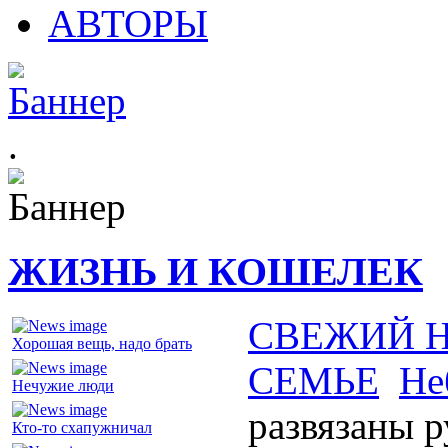
АВТОРЫ
.
ЖИЗНЬ И КОШЕЛЕК
СВЕЖИЙ 
Хорошая вещь, надо брать
СЕМЬЕ
Не
Нечужие люди
развязаны 
Кто-то схапужничал