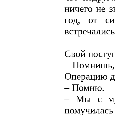
ничего не з
год, от с
встречались
Свой поступ
– Помнишь, 
Операцию д
– Помню.
– Мы с му
помучилась