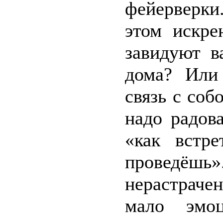
фейерверки
этом искре
завидуют в
дома? Или
связь с соб
надо радов
«как встр
проведёшь»
нерастраче
мало эмо