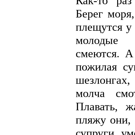
Как-то раз
Берег моря,
плещутся у 
молодые 
смеются. А
пожилая су
шезлонгах
молча смо
Плавать, ж
пляжу они, 
супруги ум