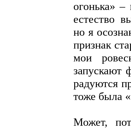
огонька» –
естество в
но я осозна
признак ста
мои ровес
запускают 
радуются пр
тоже была «
Может, по