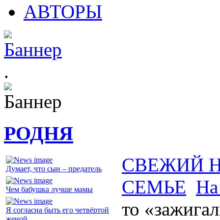
АВТОРЫ
.
РОДНЯ
СВЕЖИЙ 
Думает, что сын – предатель
СЕМЬЕ
На
Чем бабушка лучше мамы
то «зажига
Я согласна быть его четвёртой
женой