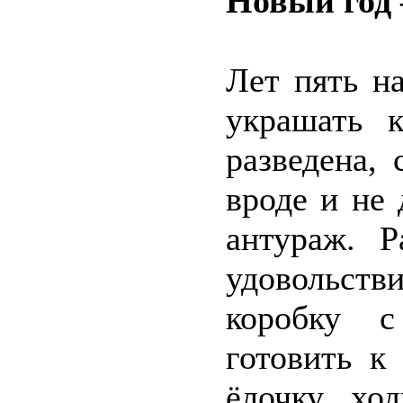
Новый год 
Лет пять н
украшать 
разведена, 
вроде и не
антураж. 
удовольст
коробку с
готовить к
ёлочку, хо