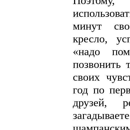
Поэтому,
использоват
минут сво
кресло, у
«надо пом
позвонить 
своих чувс
год по пер
друзей, 
загадывае
шампанским,