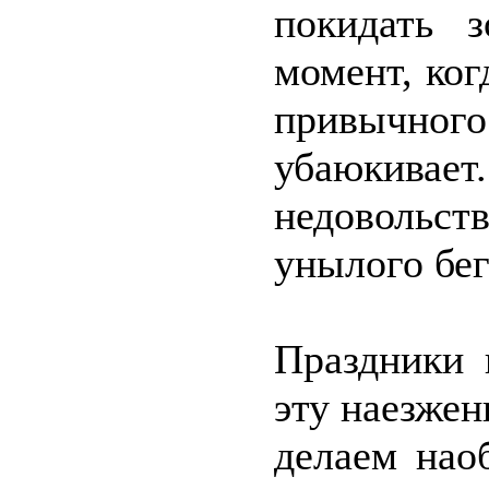
покидать 
момент, ког
привычног
убаюкивает
недовольств
унылого бег
Праздники 
эту наезже
делаем нао