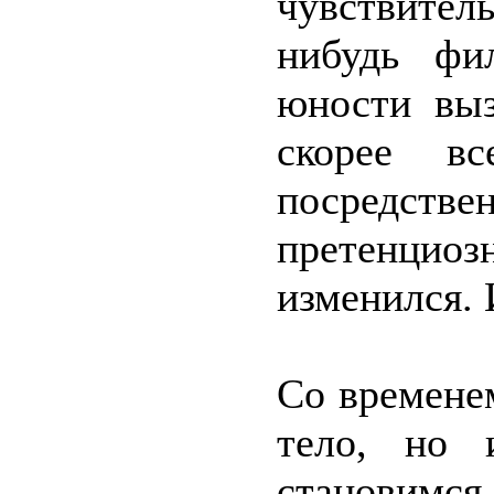
чувствител
нибудь фи
юности выз
скорее вс
посредстве
претенциоз
изменился. 
Со времене
тело, но 
становимся