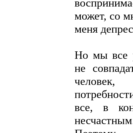
восприним
может, со м
меня депре
Но мы все 
не совпада
человек,
потребност
все, в ко
несчастным.