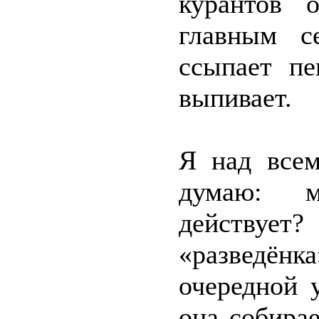
курантов 
главным с
ссыпает п
выпивает.
Я над всем
думаю: м
действуе
«разведё
очередной 
она собира