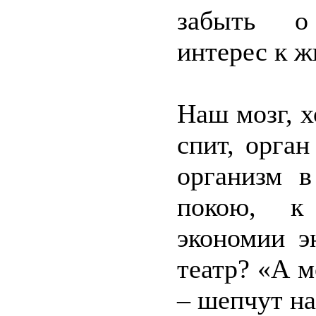
забыть о 
интерес к ж
Наш мозг, х
спит, орга
организм в
покою, к
экономии э
театр? «А м
– шепчут н