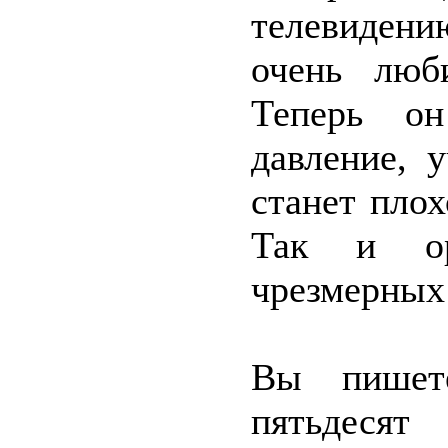
телевиден
очень люб
Теперь он
давление, 
станет плох
Так и ор
чрезмерных
Вы пишет
пятьдеся