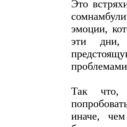
Это встрях
сомнамбули
эмоции, ко
эти дни,
предсто
проблемами
Так что,
попробоват
иначе, че