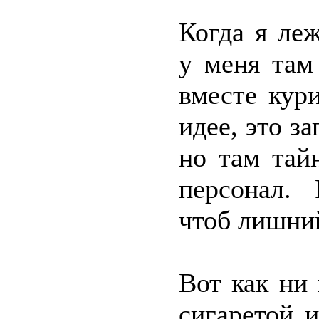
Когда я ле
у меня там
вместе кур
идее, это з
но там тай
персонал. 
чтоб лишний
Вот как ни
сигаретой 