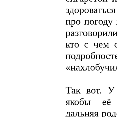
здороватьс
про погоду
разговорил
кто с чем 
подробн
«нахлобучил
Так вот. 
якобы её 
дальняя род