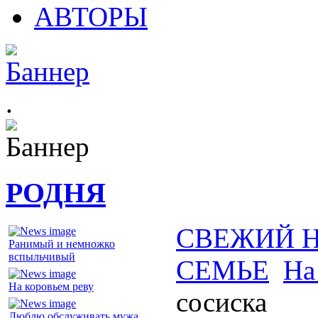
АВТОРЫ
.
РОДНЯ
СВЕЖИЙ 
Ранимый и немножко
вспыльчивый
СЕМЬЕ
На
На коровьем реву
сосиска
Люблю обслуживать мужа