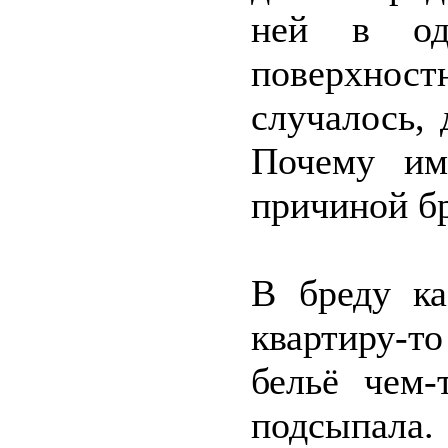
ней в од
поверхнос
случалось, 
Почему им
причиной бр
В бреду ка
квартиру-т
бельё чем-
подсыпала