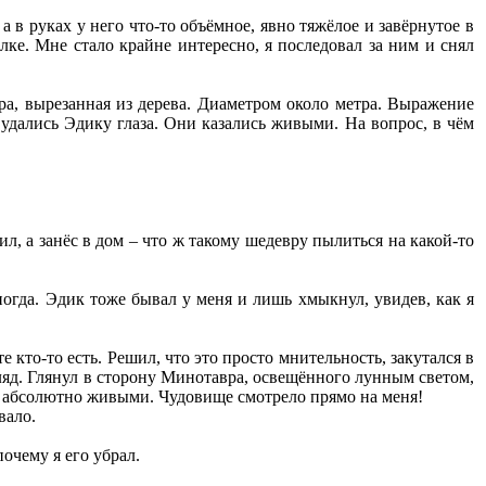
в руках у него что-то объёмное, явно тяжёлое и завёрнутое в
лке. Мне стало крайне интересно, я последовал за ним и снял
а, вырезанная из дерева. Диаметром около метра. Выражение
удались Эдику глаза. Они казались живыми. На вопрос, в чём
ил, а занёс в дом – что ж такому шедевру пылиться на какой-то
огда. Эдик тоже бывал у меня и лишь хмыкнул, увидев, как я
 кто-то есть. Решил, что это просто мнительность, закутался в
згляд. Глянул в сторону Минотавра, освещённого лунным светом,
ли абсолютно живыми. Чудовище смотрело прямо на меня!
вало.
очему я его убрал.