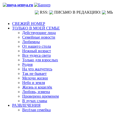
RSS:
ПИСЬМО В РЕДАКЦИЮ:
МЫ
СВЕЖИЙ НОМЕР
ТОЛЬКО В МОЕЙ СЕМЬЕ
Действующие лица
Семейные новости
Любимцы
От нашего стола
Нежный возраст
Все чудеса света
Только для взрослых
Родня
На что жалуетесь
Так не бывает
Мелочи жизни
Небо и земля
Жизнь и кошелёк
Любовь, измена
Проверено временем
В лучах славы
РАЗВЛЕЧЕНИЯ
Весёлая семейка