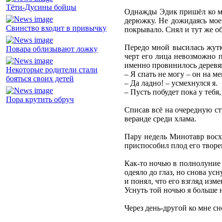
Тёти-Дусины бойцы
Однажды Эдик пришёл ко мне
дерюжку. Не дожидаясь моег
Свинство входит в привычку
покрывало. Снял и тут же о
Передо мной высилась жутк
Повара облизывают ложку
черт его лица невозможно п
именно провинилось деревян
Некоторые родители стали
– Я спать не могу – он на ме
бояться своих детей
– Да ладно! – усмехнулся я.
– Пусть побудет пока у тебя
Пора крутить обруч
Списав всё на очередную стр
веранде среди хлама.
Пару недель Минотавр восхи
приспособил плод его творе
Как-то ночью в полнолуние я
одеяло до глаз, но снова ус
и понял, что его взгляд из
Уснуть той ночью я больше 
Через день-другой ко мне сн