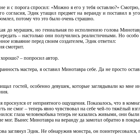
 и с порога спросил: «Можно я его у тебя оставлю?» Смотрю, а 
о согласия, Эдик утащил предмет на веранду и поставил в уго
бомлел, потому что это было очень страшно.
ая до мурашек, но гениальная по исполнению голова Минотавр
ередать – настолько они получились реалистичными. Но особо 
ное изваяние перед своим создателем, Эдик ответил:
ня смотрит.
, хорошо? – попросил автор.
анность мастера, я оставил Минотавра себе. Да не просто остав
щал гостей, особенно девушек, которые заглядывали ко мне ин
ния.
 проснулся от неприятного ощущения. Показалось, что в комнате
нуть не смог – теперь явно чувствовал на себе чей-то тяжёлый в
менился: глаза человекобыка теперь не казались живыми, они бы
не мог. Вынес Минотавра на веранду да замотал обратно в покры
ова заглянул Эдик. Не обнаружив монстра, он поинтересовался, п