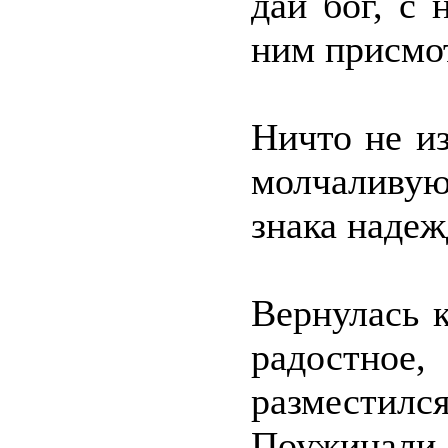
дай бог, с 
ним присмо
Ничто не из
молчаливую
знака надеж
Вернулась к
радостно
разместился
Поужинали, 