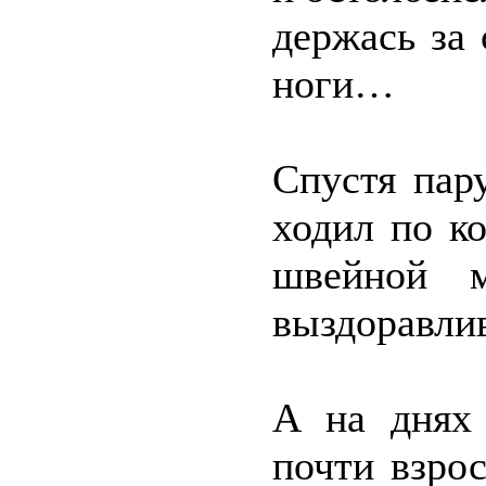
держась за 
ноги…
Спустя пар
ходил по к
швейной м
выздоравлив
А на днях
почти взро