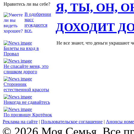
Я, ТЫ, ОН, 
Нравитесь ли вы себе?
В одобрении
масс
ДОХОДИТ Д
нуждаются
все.
Не все знают, что деньги украшают ч
Билеты на вход в
Провал
Не спасайте меня, это
слишком дорого
Сторонник
естественной красоты
Никогда не сдавайтесь
По прозвищу Кротёнок
Реклама на сайте
|
Пользовательское соглашение
|
Анонсы номе
© 2026 Моя Семья. Все п