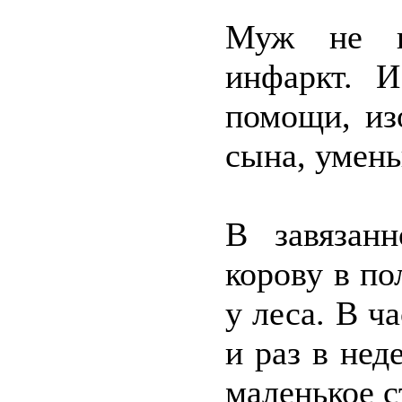
Муж не в
инфаркт. 
помощи, из
сына, умень
В завязан
корову в по
у леса. В ч
и раз в нед
маленькое с