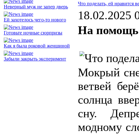
Что поделать, ей нравится в
Неверный муж не запер дверь
18.02.2025 
Ей захотелось чего-то нового
На помощь
Готовьте ночные сюрпризы
Как я была роковой женщиной
Забыли закрыть эксперимент
Мокрый снег
ветвей бер
солнца вве
сну. Депр
модному сло