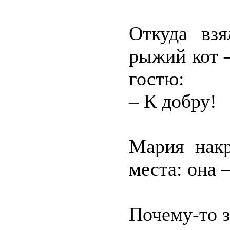
Откуда вз
рыжий кот 
гостю:
– К добру!
Мария накр
места: она –
Почему-то з