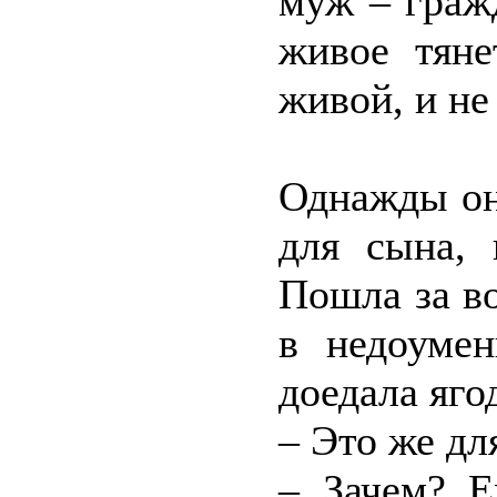
муж – граж
живое тян
живой, и не
Однажды он
для сына, 
Пошла за во
в недоумен
доедала яго
– Это же дл
– Зачем? Е