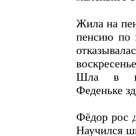
Жила на пен
пенсию по 
отказывалас
воскресень
Шла в це
Феденьке зд
Фёдор рос 
Научился ш