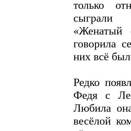
только от
сыграли 
«Женатый 
говорила с
них всё был
Редко появ
Федя с Ле
Любила она
весёлой ко