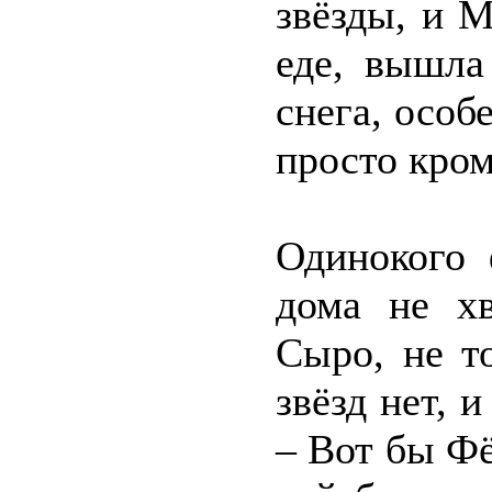
звёзды, и 
еде, вышла
снега, особ
просто кро
Одинокого 
дома не хв
Сыро, не т
звёзд нет, 
– Вот бы Фё