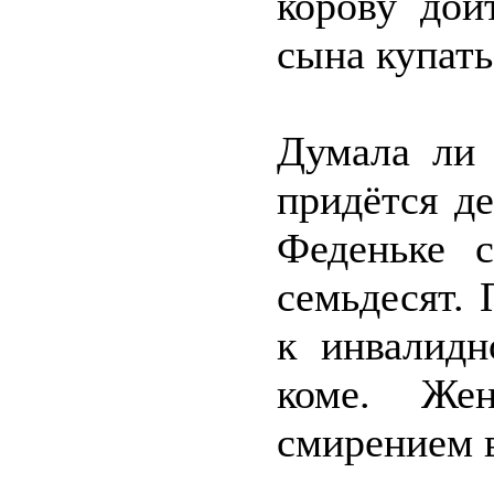
корову дои
сына купат
Думала ли 
придётся д
Феденьке с
семьдесят.
к инвалидн
коме. Же
смирением в