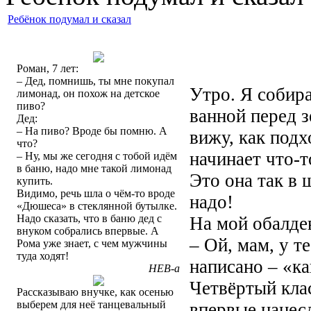
Ребёнок подумал и сказал
Роман, 7 лет:
– Дед, помнишь, ты мне покупал
Утро. Я собира
лимонад, он похож на детское
пиво?
ванной перед з
Дед:
– На пиво? Вроде бы помню. А
вижу, как подх
что?
начинает что-т
– Ну, мы же сегодня с тобой идём
в баню, надо мне такой лимонад
Это она так в 
купить.
Видимо, речь шла о чём-то вроде
надо!
«Дюшеса» в стеклянной бутылке.
Надо сказать, что в баню дед с
На мой обалде
внуком собрались впервые. А
– Ой, мам, у т
Рома уже знает, с чем мужчины
туда ходят!
написано – «ка
НЕВ-а
Четвёртый кла
Рассказываю внучке, как осенью
выберем для неё танцевальный
впервые нанес