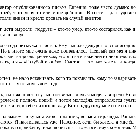
к автор опубликованного письма Евгения, тоже часто думаю: в
требует от меня то или иное действие. В гости – да с удовол
тояли диван и кресло-кровать на случай визитов.
 дети выросли, подруги – кто-то умер, кто-то состарился, как и
 а не вдруг.
о года без мужа и гостей. Ему выпало дежурство в новогоднюю
 Но в итоге мне очень даже понравилось. Первый раз меня никт
ь. Сын тогда был ребёнком, его в итоге тоже ничто не опечалило
пать, а я – «Голубой огонёк». Смотрела сколько хотела, а когд
стей, не надо вскакивать, кого-то похмелять, кому-то заваривать
отать, а я останусь дома одна.
, сын женился, и у нас появилась другая модель встречи Новог
речаем в полночь новый, а потом молодёжь отправляется гулять,
и не хочу, к себе никого не жду. Вот по-другому мне и не надо.
 наряжаем, покупаем еловый лапник, вешаем гирлянды. Раньше 
аются. Я наотрывалась уже. Наверное, если бы хотела, а мне бы 
пока естся, любите, пока любится», – то есть всему своё время