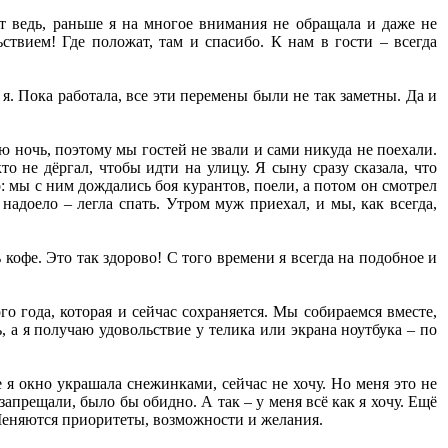
от ведь, раньше я на многое внимания не обращала и даже не
ьствием! Где положат, там и спасибо. К нам в гости – всегда
 я. Пока работала, все эти перемены были не так заметны. Да и
 ночь, поэтому мы гостей не звали и сами никуда не поехали.
о не дёргал, чтобы идти на улицу. Я сыну сразу сказала, что
: мы с ним дождались боя курантов, поели, а потом он смотрел
а надоело – легла спать. Утром муж приехал, и мы, как всегда,
 кофе. Это так здорово! С того времени я всегда на подобное и
о года, которая и сейчас сохраняется. Мы собираемся вместе,
 а я получаю удовольствие у телика или экрана ноутбука – по
я окно украшала снежинками, сейчас не хочу. Но меня это не
запрещали, было бы обидно. А так – у меня всё как я хочу. Ещё
. Меняются приоритеты, возможности и желания.