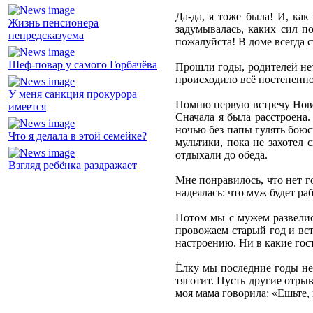
Да-да, я тоже была! И, ка
Жизнь пенсионера
задумывалась, каких сил по
непредсказуема
пожалуйста! В доме всегда с
Шеф-повар у самого Горбачёва
Прошли годы, родителей нет,
происходило всё постепенно,
У меня санкция прокурора
Помню первую встречу Новог
имеется
Сначала я была расстроена.
ночью без папы гулять боюс
Что я делала в этой семейке?
мультики, пока не захотел с
отдыхали до обеда.
Взгляд ребёнка раздражает
Мне понравилось, что нет го
надеялась: что муж будет раб
Потом мы с мужем развелись
провожаем старый год и вст
настроению. Ни в какие гост
Ёлку мы последние годы не
тяготит. Пусть другие отрыв
моя мама говорила: «Ешьте, 