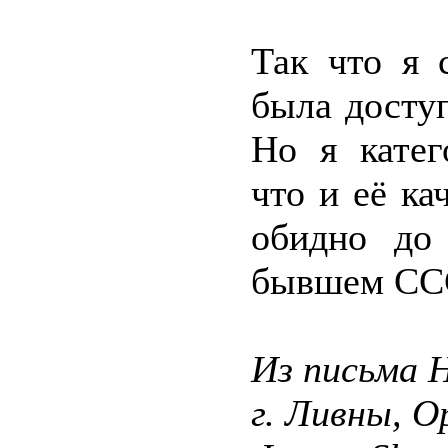
Так что я 
была досту
Но я катег
что и её ка
обидно до 
бывшем СС
Из письма 
г. Ливны, О