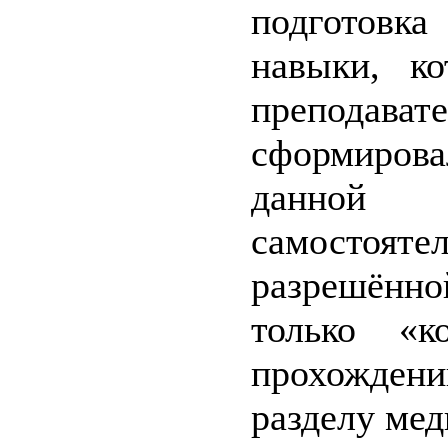
подготовка
навыки, к
преподават
сформирова
данной
самостоят
разрешённ
только «к
прохожден
разделу мед