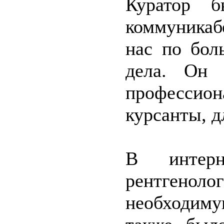
Куратор 
коммуникаб
нас по бол
дела. Он 
професси
курсанты, дл
В интер
рентгенол
необходиму