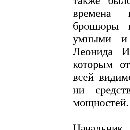
также был
времена 
брошюры и
умными и 
Леонида И
которым от
всей видим
ни средст
мощностей.
Начальник 