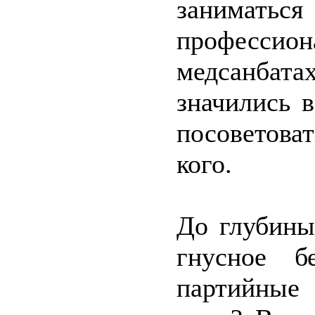
занима
профессио
медсанбата
значились 
посоветова
кого.
До глубины
гнусное б
партийные