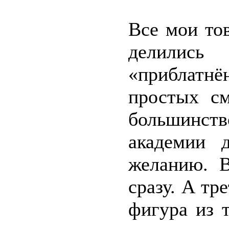
Все мои то
делились
«приблатнё
простых см
большинст
академии 
желанию. 
сразу. А тр
фигура из 