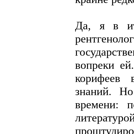
Да, я в и
рентгено
государств
вопреки ей
корифеев 
знаний. Но
времени: п
литератур
проштудиро