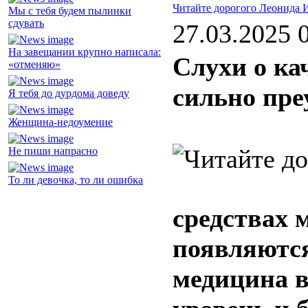
Читайте дорогого Леонида 
Мы с тебя будем пылинки
сдувать
27.03.2025 
На завещании крупно написала:
Слухи о ка
«отменяю»
сильно пр
Я тебя до дурдома доведу
Женщина-недоумение
Не пиши напрасно
То ли девочка, то ли ошибка
средствах 
появляются
медицина 