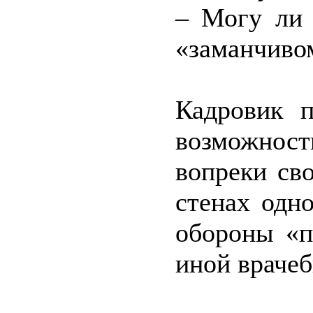
– Могу ли 
«заманчиво
Кадровик 
возможнос
вопреки св
стенах одн
обороны «п
иной врачеб