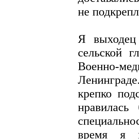
не подкрепл
Я выходец
сельской г
Военно-
Ленинграде
крепко под
нравилась
специальн
время я п