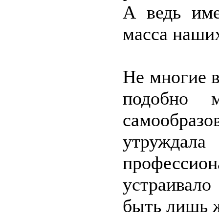
А ведь име
масса наших
Не многие в
подобно м
самообраз
утружд
профессион
устраивало
быть лишь 