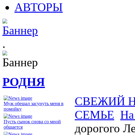
АВТОРЫ
.
РОДНЯ
СВЕЖИЙ 
Муж обещал засунуть меня в
помойку
СЕМЬЕ
На
Пусть сынок снова со мной
дорогого Л
общается