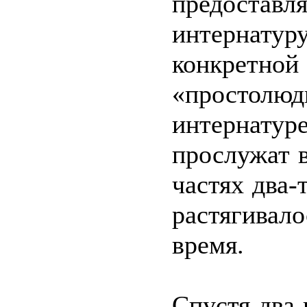
предоста
интернатуру
конкретной
«простолюд
интернату
прослужат 
частях два-
растягивал
время.
Спустя два 