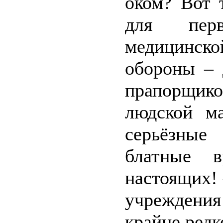
оком? Вот 
для перв
медицинск
обороны – 
прапорщико
людской м
серьёзные
блатные в
настоящих! 
учрежден
крайне редк