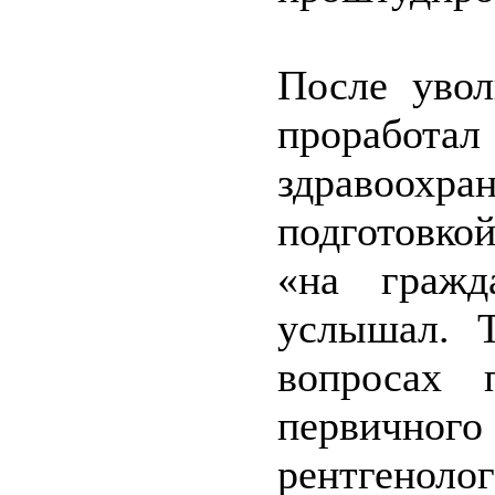
После увол
проработ
здравоохр
подготовко
«на гражд
услышал. 
вопросах 
первичног
рентгенолог