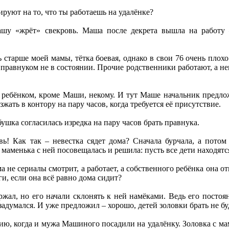
ируют на то, что ты работаешь на удалёнке?
ашу «жрёт» свекровь. Маша после декрета вышла на работу –
 старше моей мамы, тётка боевая, однако в свои 76 очень плохо
с правнуком не в состоянии. Прочие родственники работают, а н
ребёнком, кроме Маши, некому. И тут Маше начальник предложи
зжать в контору на пару часов, когда требуется её присутствие.
ушка согласилась изредка на пару часов брать правнука.
вь! Как так – невестка сядет дома? Сначала бурчала, а потом
 маменька с ней посовещалась и решила: пусть все дети находят
 не сериалы смотрит, а работает, а собственного ребёнка она от
ги, если она всё равно дома сидит?
ал, но его начали склонять к ней намёками. Ведь его постоя
думался. И уже предложил – хорошо, детей золовки брать не буд
ю, когда и мужа Машиного посадили на удалёнку. Золовка с ма