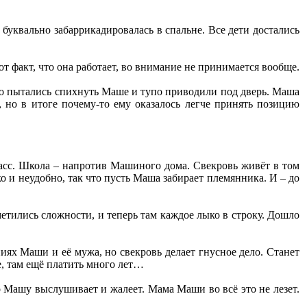
буквально забаррикадировалась в спальне. Все дети достались
от факт, что она работает, во внимание не принимается вообще.
но пытались спихнуть Маше и тупо приводили под дверь. Маша
, но в итоге почему-то ему оказалось легче принять позицию
ласс. Школа – напротив Машиного дома. Свекровь живёт в том
ко и неудобно, так что пусть Маша забирает племянника. И – до
метились сложности, и теперь там каждое лыко в строку. Дошло
ниях Маши и её мужа, но свекровь делает гнусное дело. Станет
е, там ещё платить много лет…
ко Машу выслушивает и жалеет. Мама Маши во всё это не лезет.