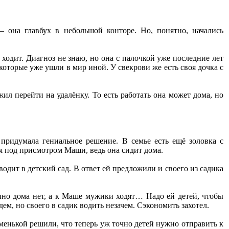
 она главбух в небольшой конторе. Но, понятно, начались
 ходит. Диагноз не знаю, но она с палочкой уже последние лет
екоторые уже ушли в мир иной. У свекрови же есть своя дочка с
л перейти на удалёнку. То есть работать она может дома, но
 придумала гениальное решение. В семье есть ещё золовка с
ся под присмотром Маши, ведь она сидит дома.
водит в детский сад. В ответ ей предложили и своего из садика
нно дома нет, а к Маше мужики ходят… Надо ей детей, чтобы
ем, но своего в садик водить незачем. Сэкономить захотел.
менькой решили, что теперь уж точно детей нужно отправить к