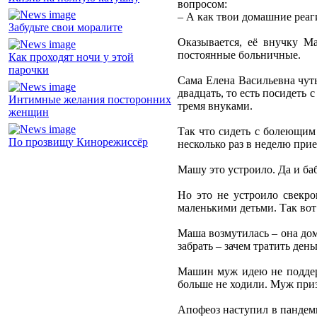
вопросом:
– А как твои домашние реаг
Забудьте свои моралите
Оказывается, её внучку М
постоянные больничные.
Как проходят ночи у этой
парочки
Сама Елена Васильевна чуть
двадцать, то есть посидеть 
Интимные желания посторонних
тремя внуками.
женщин
Так что сидеть с болеющим 
По прозвищу Кинорежиссёр
несколько раз в неделю прие
Машу это устроило. Да и баб
Но это не устроило свекро
маленькими детьми. Так вот
Маша возмутилась – она дома
забрать – зачем тратить день
Машин муж идею не поддерж
больше не ходили. Муж приза
Апофеоз наступил в пандеми