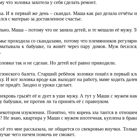
у что золовка захотела у себя сделать ремонт.
 И в первый же день – скандал. Маша как раз делала отчёты и 
лся с матерью за доставленное счастье.
ьно, Маша – потому что не заняла детей, и те мешали её мужу. Т
мье проходила со скандалами, потому что племянников регуляр
уматывала к бабушке, та живёт через пару домов. Муж бесился
.
ловки так и не сделан. Но детей всё равно приводили.
лезонского балета. Старший ребёнок золовки пошёл в первый к
ку. И вот золовка вроде как выходит на работу, маме ходить дале
не придёт. Заодно и уроки сделает.
свекровь грызёт её и дует в уши мужу. А тут у Маши с мужем на
у бабушки, не против ли та принять её с правнуком.
 некотором изумлении. Понятно, что корень зла таится в отноше
а? Не знаю, квартира у Маши с мужем ипотечная, куплена в брак
всё это мне рассказала, не общается со свекровью внучки. Толь
лучае чего ничем помочь не сможет.