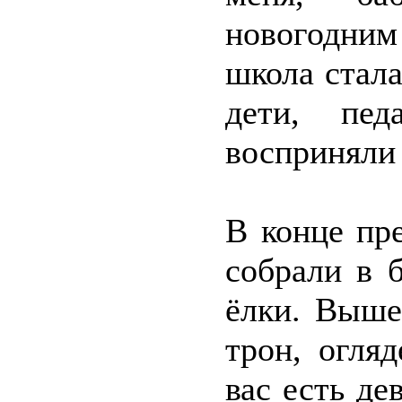
новогодним
школа стала
дети, пе
восприняли 
В конце пр
собрали в 
ёлки. Выше
трон, огля
вас есть де