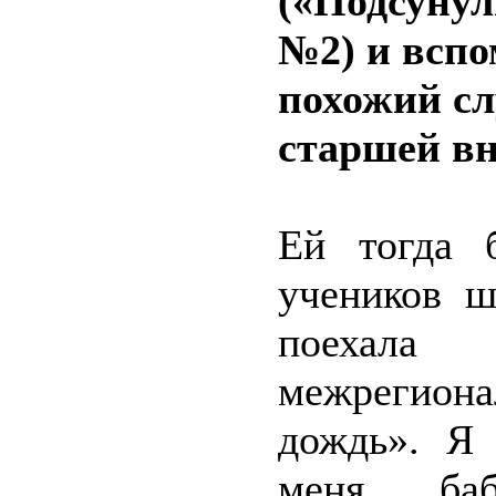
(«Подсуну
№2) и вспо
похожий сл
старшей вн
Ей тогда 
учеников ш
поехала
межрегион
дождь». Я 
меня, баб