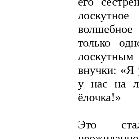
его сестрё
лоскутное
волшебное
только одн
лоскутным
внучки: «Я 
у нас на л
ёлочка!»
Это ст
неожиданн