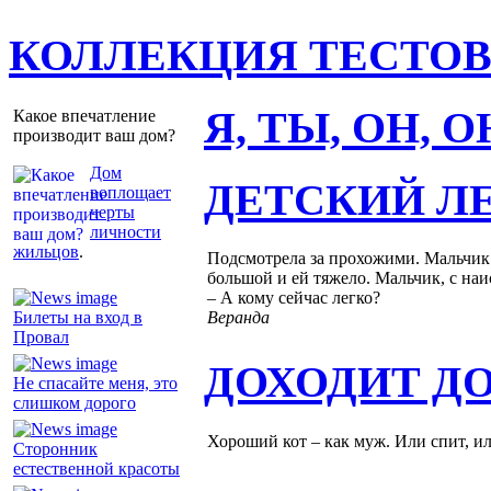
КОЛЛЕКЦИЯ ТЕСТО
Я, ТЫ, ОН, 
Какое впечатление
производит ваш дом?
Дом
ДЕТСКИЙ Л
воплощает
черты
личности
жильцов
.
Подсмотрела за прохожими. Мальчик п
большой и ей тяжело. Мальчик, с на
– А кому сейчас легко?
Билеты на вход в
Веранда
Провал
ДОХОДИТ Д
Не спасайте меня, это
слишком дорого
Хороший кот – как муж. Или спит, и
Сторонник
естественной красоты