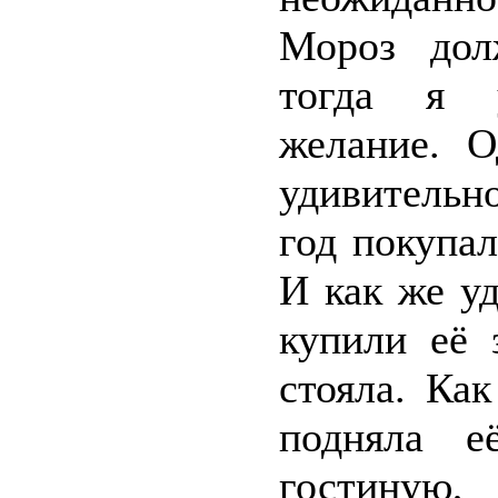
Мороз дол
тогда я 
желание. О
удивительн
год покупа
И как же у
купили её 
стояла. Ка
подняла 
гостиную,