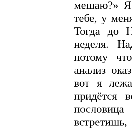
мешаю?» Я 
тебе, у мен
Тогда до Н
неделя. Н
потому чт
анализ ока
вот я леж
придётся в
пословиц
встретишь,