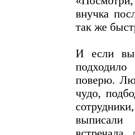
«Посмотри,
внучка пос
так же быс
И если вы
подходило 
поверю. Лю
чудо, подб
сотрудни
выписали
встречала