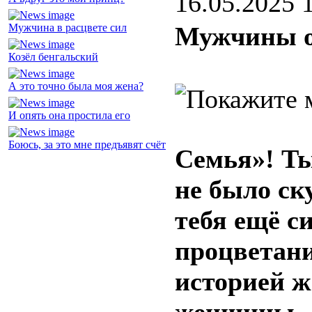
16.05.2025 
Мужчина в расцвете сил
Мужчины о
Козёл бенгальский
А это точно была моя жена?
И опять она простила его
Боюсь, за это мне предъявят счёт
Семья»! Ты
не было ск
тебя ещё с
процветани
историей ж