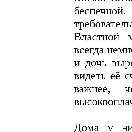
беспечн
требовате
Властной 
всегда немн
и дочь выр
видеть её с
важнее, 
высокооплач
Дома у ни