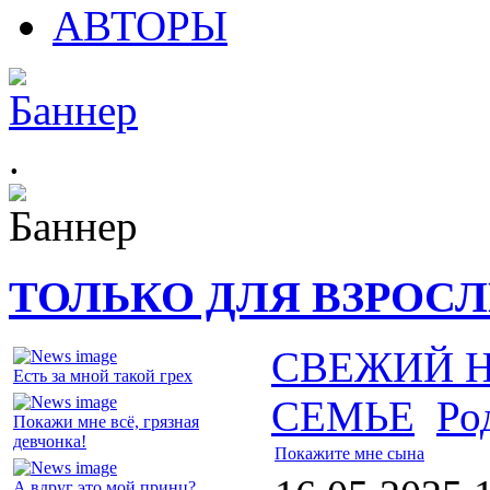
АВТОРЫ
.
ТОЛЬКО ДЛЯ ВЗРОС
СВЕЖИЙ 
Есть за мной такой грех
СЕМЬЕ
Ро
Покажи мне всё, грязная
девчонка!
Покажите мне сына
А вдруг это мой принц?