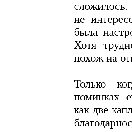
сложилось.
не интерес
была настр
Хотя трудн
похож на от
Только ко
поминках е
как две кап
благодарно