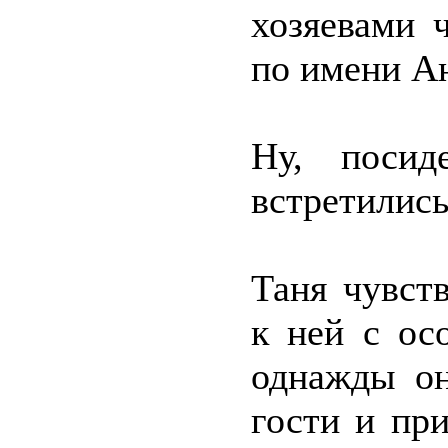
хозяевами 
по имени А
Ну, посид
встретилис
Таня чувст
к ней с ос
однажды он
гости и пр