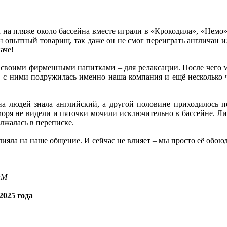
на пляже около бассейна вместе играли в «Крокодила», «Немо»
н опытный товарищ, так даже он не смог переиграть англичан ил
аче!
 своими фирменными напитками – для релаксации. После чего м
, с ними подружилась именно наша компания и ещё несколько ч
а людей знала английский, а другой половине приходилось п
моря не видели и пяточки мочили исключительно в бассейне. Ли
лжалась в переписке.
лияла на наше общение. И сейчас не влияет – мы просто её обою
OM
2025 года