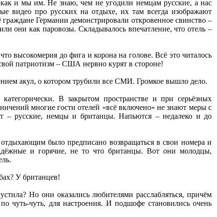
ак и мы им. Не знаю, чем не угодили немцам русские, а нас
ные видео про русских на отдыхе, их там всегда изображают
щё граждане Германии демонстрировали откровенное свинство –
мили они как паровозы. Складывалось впечатление, что отель –
что высокомерия до фига и корона на голове. Всё это читалось
 свой патриотизм – США нервно курят в стороне!
ением акул, о котором трубили все СМИ. Громкое вышло дело.
 категорически. В закрытом пространстве и при серьёзных
раничений многие гости отелей «всё включено» не знают меры с
т – русские, немцы и британцы. Напьются – недалеко и до
са отдыхающим было предписано возвращаться в свои номера и
адёжные и горячие, не то что британцы. Вот они молодцы,
ель.
абах? У британцев!
пустила? Но они оказались любителями расслабляться, причём
по чуть-чуть, для настроения. И подшофе становились очень