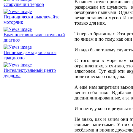
В нашем отеле проживали р
Старушечий террор
раздражали их шумность, в
безобразно пьяными. Однако
Периодически выключайте
везде оставляли мусор. И п
моторчик
только для них.
Теперь о британцах. Эти ре
Врач поставил замечательный
по лицам и по тому, как он
диагноз
И надо было такому случить
Пышные дамы двигаются
грациозно
С того дня в море нам за
ограничениях, я считаю, эт
Интеллектуальный центр
алкоголем. Тут ещё эти а
дурдома
политического скандала.
А ещё нам запретили выход
вести себя тихо. Вдобаво
дисциплинированные, а за в
И знаете, у кого в результа
Не знаю, как и зачем они э
своими напитками. У них в
весёлыми и вполне дружел