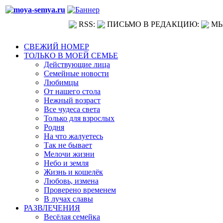
RSS:
ПИСЬМО В РЕДАКЦИЮ:
МЫ
СВЕЖИЙ НОМЕР
ТОЛЬКО В МОЕЙ СЕМЬЕ
Действующие лица
Семейные новости
Любимцы
От нашего стола
Нежный возраст
Все чудеса света
Только для взрослых
Родня
На что жалуетесь
Так не бывает
Мелочи жизни
Небо и земля
Жизнь и кошелёк
Любовь, измена
Проверено временем
В лучах славы
РАЗВЛЕЧЕНИЯ
Весёлая семейка