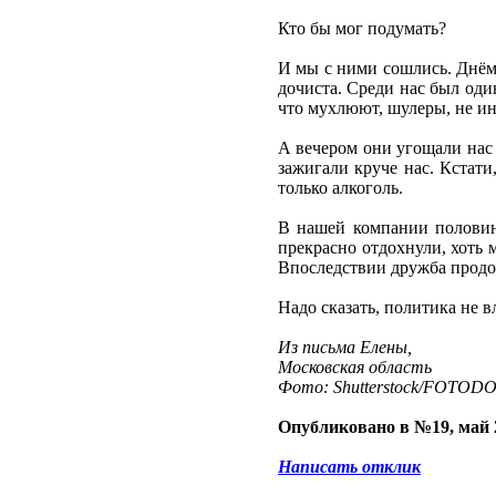
Кто бы мог подумать?
И мы с ними сошлись. Днём 
дочиста. Среди нас был оди
что мухлюют, шулеры, не ин
А вечером они угощали нас
зажигали круче нас. Кстати
только алкоголь.
В нашей компании половин
прекрасно отдохнули, хоть 
Впоследствии дружба продо
Надо сказать, политика не в
Из письма Елены,
Московская область
Фото: Shutterstock/FOTOD
Опубликовано в №19, май 
Написать отклик