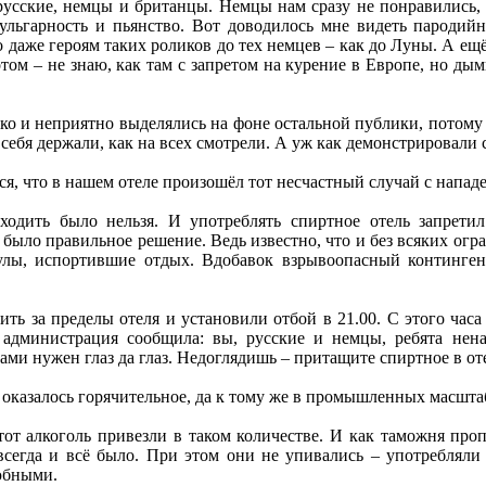
усские, немцы и британцы. Немцы нам сразу не понравились, к
ульгарность и пьянство. Вот доводилось мне видеть пародий
 даже героям таких роликов до тех немцев – как до Луны. А е
отом – не знаю, как там с запретом на курение в Европе, но ды
зко и неприятно выделялись на фоне остальной публики, потому 
и себя держали, как на всех смотрели. А уж как демонстрировали
ся, что в нашем отеле произошёл тот несчастный случай с напад
ходить было нельзя. И употреблять спиртное отель запретил
о было правильное решение. Ведь известно, что и без всяких ог
кулы, испортившие отдых. Вдобавок взрывоопасный континген
ить за пределы отеля и установили отбой в 21.00. С этого ча
к администрация сообщила: вы, русские и немцы, ребята нен
ами нужен глаз да глаз. Недоглядишь – притащите спиртное в от
те оказалось горячительное, да к тому же в промышленных масшт
тот алкоголь привезли в таком количестве. И как таможня про
сегда и всё было. При этом они не упивались – употребляли 
юбными.