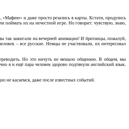
, «Мафию» и даже просто резались в карты. Кстати, продулись
и поймать их на нечестной игре. Но говорит: чувствую, знаю,
ы так зажигали на вечерней анимации! И британцы, пожалуй,
еловек – все русские. Немцы не участвовали, их интересовал
ереводить. Но это ничуть не мешало общению. В общем, мы
чно я и ещё пара человек здорово подтянули английский язык.
дно не касаемся, даже после известных событий.