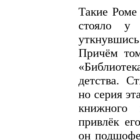
Такие Роме
стояло у 
уткнувшись
Причём том
«Библиоте
детства. С
но серия эт
книжного 
привлёк ег
он подшофе