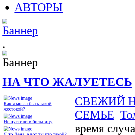
АВТОРЫ
.
НА ЧТО ЖАЛУЕТЕСЬ
СВЕЖИЙ 
Как я могла быть такой
жестокой?
СЕМЬЕ
То
Не пустили в больницу
время случ
Я-то Лена, а вот ты кто такой?