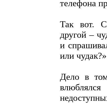
телефона п
Так вот. 
другой – ч
и спрашива
или чудак?»
Дело в то
влюблялс
недоступн