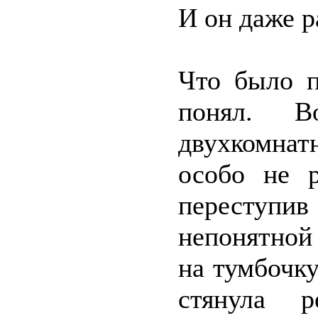
И он даже р
Что было п
понял. Во
двухкомнат
особо не р
переступи
непонятной
на тумбочк
стянула р