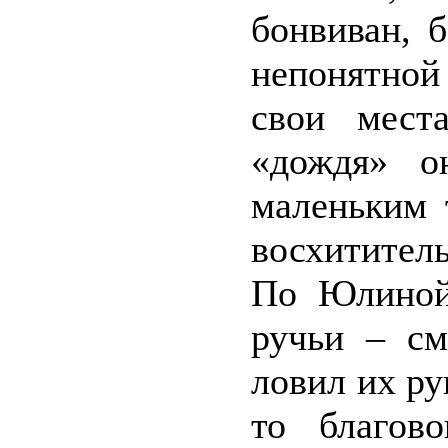
бонвиван, 
непонятно
свои мест
«дождя» о
маленьким 
восхититель
По Юлиной
ручьи – см
ловил их ру
то благов