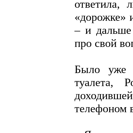
ответила, 
«дорожке» и
– и дальше
про свой во
Было уже 
туалета, 
доходивш
телефоном в