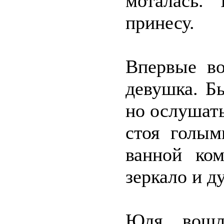
моталась. 
принесу.
Впервые во
девушка. Б
но ослушать
стоя голым
ванной ко
зеркало и д
Юля вошл