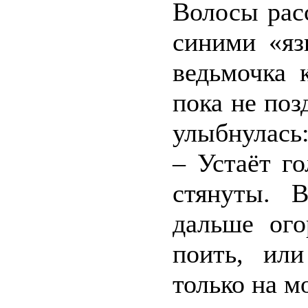
Волосы рас
синими «яз
ведьмочка к
пока не по
улыбнулась
– Устаёт г
стянуты. 
дальше ого
поить, ил
только на м