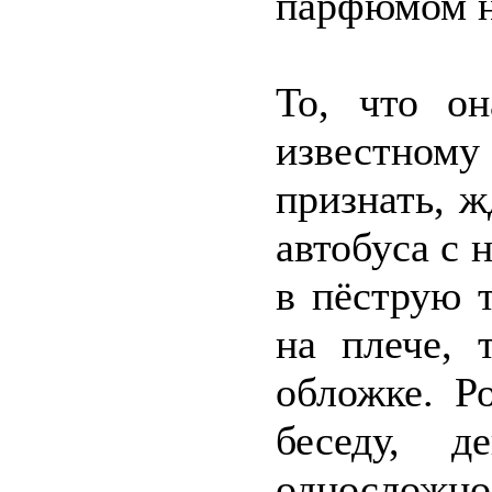
парфюмом н
То, что о
известному
признать, ж
автобуса с 
в пёструю 
на плече, 
обложке. Р
беседу, д
односложно