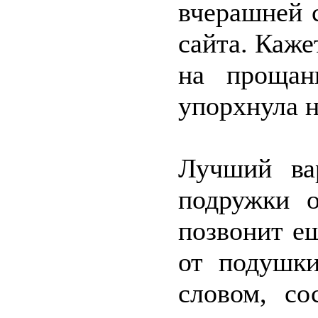
вчерашней 
сайта. Каже
на прощан
упорхнула н
Лучший ва
подружки о
позвонит е
от подушк
словом, с