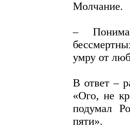
Молчание.
– Поним
бессмертных
умру от лю
В ответ – р
«Ого, не кр
подумал Р
пяти».