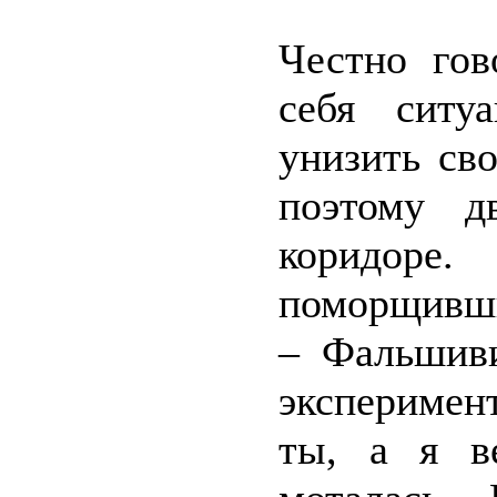
Честно гов
себя ситу
унизить св
поэтому д
коридор
поморщивш
– Фальшиви
эксперимен
ты, а я в