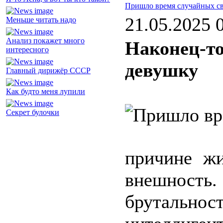
Пришло время случайных св
21.05.2025 
Меньше читать надо
Анализ покажет много
Наконец-то
интересного
девушку
Главный дирижёр СССР
Как будто меня лупили
Секрет булочки
причине ж
внешность
бруталь