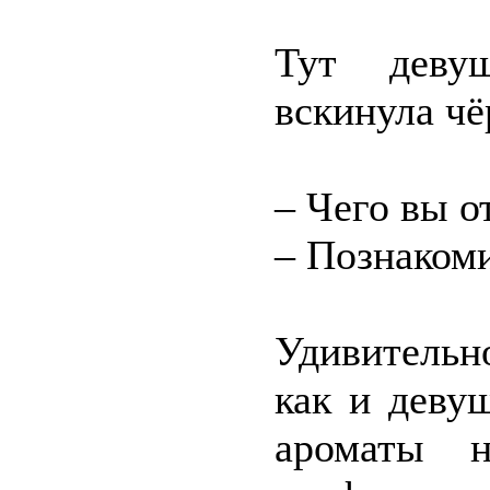
Тут деву
вскинула ч
– Чего вы о
– Познакоми
Удивительн
как и деву
ароматы 