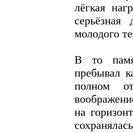
лёгкая наг
серьёзная 
молодого те
В то памя
пребывал к
полном от
воображени
на горизон
сохраняла