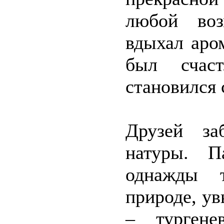
любой воз
вдыхал аро
был счас
становился 
Друзей за
натуры. П
однажды 
природе, у
– тургене