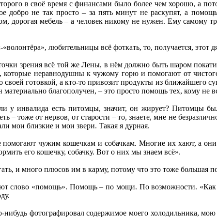
торого в своё время с финансами было более чем хорошо, а пото
ое добро не так просто – за пять минут не раскупят, а помощ
м, дорогая мебель – а человек никому не нужен. Ему самому т
-«волонтёра», любительницы всё фоткать, то, получается, этот 
точки зрения всё той же Лены, в нём должно быть шаром покати 
ди, которые неравнодушны к чужому горю и помогают от чистог
со своей готовкой, а кто-то привозит продукты из ближайшего с
 он материально благополучен, – это просто помощь тех, кому не в
 у инвалида есть питомцы, значит, он жирует? Питомцы были
ть – тоже от нервов, от старости – то, знаете, мне не безразличн
ли мои близкие и мои звери. Такая я дурная.
е помогают чужим кошечкам и собачкам. Многие их хают, а они 
рмить его кошечку, собачку. Вот о них мы знаем всё».
гать, и много плюсов им в карму, потому что это тоже большая 
ют слово «помощь». Помощь – по мощи. По возможности. «Как м
ду.
о-нибудь фотографировал содержимое моего холодильника, мою гр