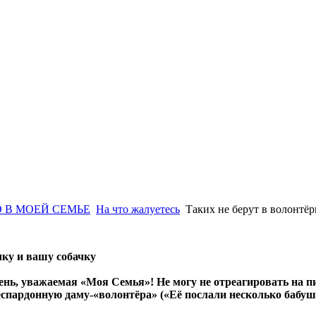
 В МОЕЙ СЕМЬЕ
На что жалуетесь
Таких не берут в волонтё
у и вашу собачку
ень, уважаемая «Моя Семья»! Не могу не отреагировать на 
еспардонную даму-«волонтёра» («Её послали несколько бабуш