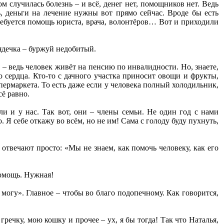
м случилась болезнь – и всё, денег нет, помощников нет. Ведь
ь, деньги на лечение нужны вот прямо сейчас. Вроде бы есть
ребуется помощь юриста, врача, волонтёров… Вот и приходили
дядечка – буржуй недобитый.
– ведь человек живёт на пенсию по инвалидности. Но, знаете,
о сердца. Кто-то с дачного участка приносит овощи и фрукты,
упермаркета. То есть даже если у человека полный холодильник,
сё равно.
 и у нас. Так вот, они – члены семьи. Не один год с нами
о. Я себе откажу во всём, но не им! Сама с голоду буду пухнуть,
отвечают просто: «Мы не знаем, как помочь человеку, как его
помощь. Нужная!
огу». Главное – чтобы во благо подопечному. Как говорится,
ечку, мою кошку и прочее – ух, я бы тогда! Так что Наталья,