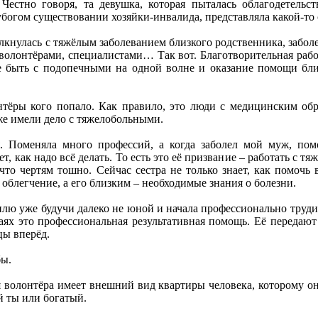
Честно говоря, та девушка, которая пыталась облагодетельс
 убогом существовании хозяйки-инвалида, представляла какой-т
лкнулась с тяжёлым заболеванием близкого родственника, заболе
волонтёрами, специалистами… Так вот. Благотворительная работ
е быть с подопечными на одной волне и оказание помощи бли
тёры кого попало. Как правило, это люди с медицинским обр
же имели дело с тяжелобольными.
я. Поменяла много профессий, а когда заболел мой муж, пом
ет, как надо всё делать. То есть это её призвание – работать с
 что чертям тошно. Сейчас сестра не только знает, как помочь 
у облегчение, а его близким – необходимые знания о болезни.
лю уже будучи далеко не юной и начала профессионально трудить
аях это профессиональная результативная помощь. Её передают 
цы вперёд.
бы.
я волонтёра имеет внешний вид квартиры человека, которому он
й ты или богатый.