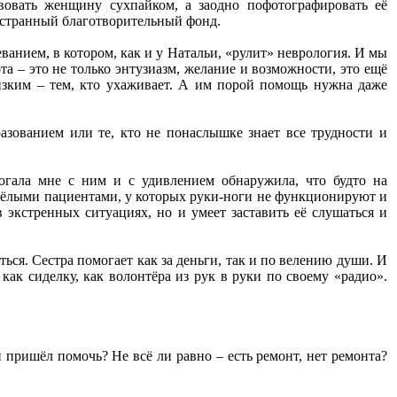
твовать женщину сухпайком, а заодно пофотографировать её
о странный благотворительный фонд.
ванием, в котором, как и у Натальи, «рулит» неврология. И мы
а – это не только энтузиазм, желание и возможности, это ещё
зким – тем, кто ухаживает. А им порой помощь нужна даже
азованием или те, кто не понаслышке знает все трудности и
огала мне с ним и с удивлением обнаружила, что будто на
 тяжёлыми пациентами, у которых руки-ноги не функционируют и
в экстренных ситуациях, но и умеет заставить её слушаться и
ся. Сестра помогает как за деньги, так и по велению души. И
как сиделку, как волонтёра из рук в руки по своему «радио».
 пришёл помочь? Не всё ли равно – есть ремонт, нет ремонта?