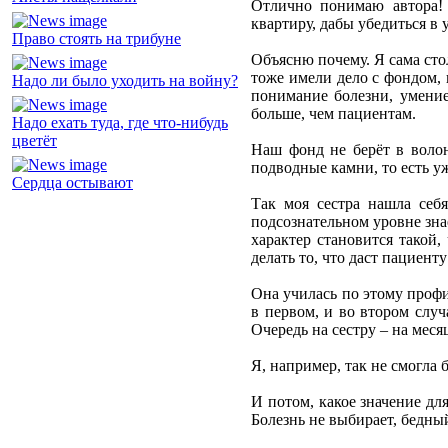
Отлично понимаю автора! 
квартиру, дабы убедиться в
Право стоять на трибуне
Объясню почему. Я сама сто
тоже имели дело с фондом, 
Надо ли было уходить на войну?
понимание болезни, умени
больше, чем пациентам.
Надо ехать туда, где что-нибудь
цветёт
Наш фонд не берёт в волон
подводные камни, то есть у
Сердца остывают
Так моя сестра нашла себ
подсознательном уровне зна
характер становится такой,
делать то, что даст пациент
Она училась по этому профи
в первом, и во втором случ
Очередь на сестру – на меся
Я, например, так не смогла 
И потом, какое значение дл
Болезнь не выбирает, бедны