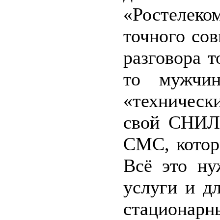
«Ростелеком
точного сов
разговора т
то мужчин
«техническ
свой СНИЛС
СМС, котор
Всё это ну
услуги и д
стационарн