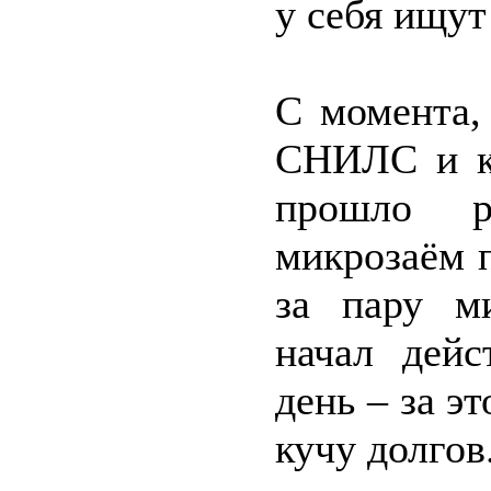
у себя ищут
С момента,
СНИЛС и к
прошло р
микрозаём 
за пару м
начал дейс
день – за э
кучу долгов