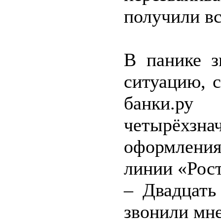
получили вс
В панике з
ситуацию, 
банки.р
четырёхзна
оформления
линии «Рос
– Двадцать
звонили мн