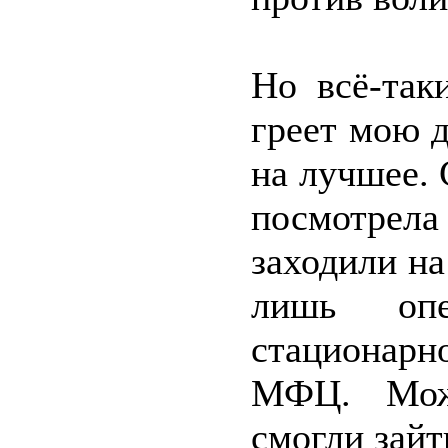
Но всё-так
греет мою 
на лучшее. 
посмотрела
заходили н
лишь опе
стационар
МФЦ. Може
смогли зайт