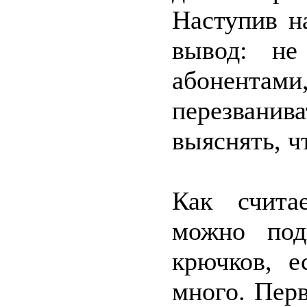
Наступив н
вывод: не
абонентами
перезвани
выяснять, ч
Как счита
можно под
крючков, е
много. Пер