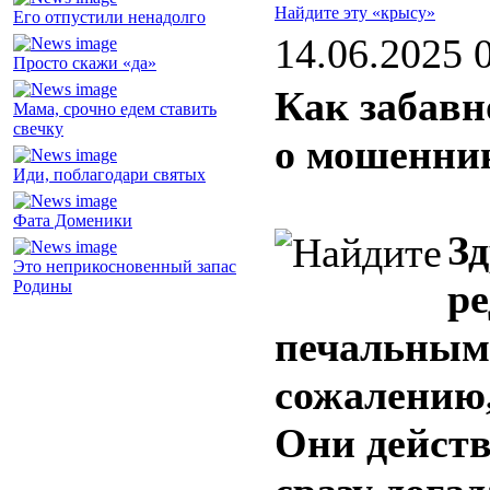
Найдите эту «крысу»
Его отпустили ненадолго
14.06.2025 
Просто скажи «да»
Как забав
Мама, срочно едем ставить
свечку
о мошенни
Иди, поблагодари святых
Фата Доменики
Зд
Это неприкосновенный запас
ре
Родины
печальным 
сожалению
Они действ