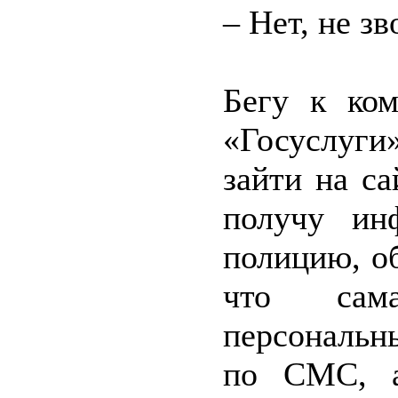
– Нет, не зв
Бегу к ко
«Госуслуги
зайти на с
получу ин
полицию, об
что сам
персональн
по СМС, а