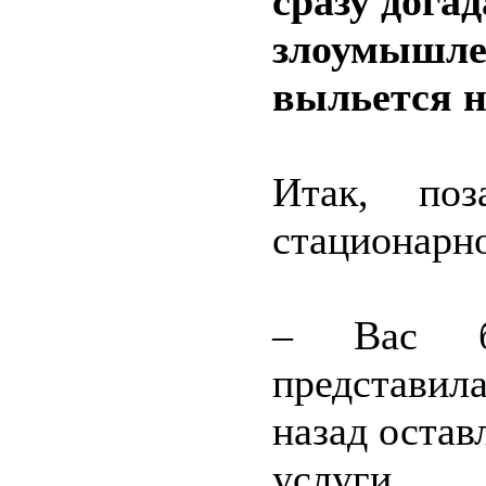
сразу догад
злоумышлен
выльется н
Итак, поз
стационарно
– Вас бе
представила
назад остав
услуги.