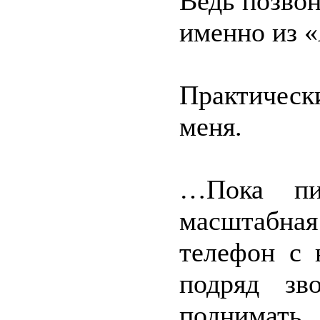
Ведь позвон
именно из 
Практическ
меня.
…Пока пис
масштабна
телефон с 
подряд зв
поднимать