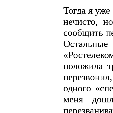
Тогда я уже
нечисто, н
сообщить п
Остальные
«Ростелеко
положила т
перезвонил,
одного «сп
меня дошл
перезванива