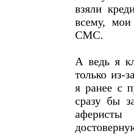
взяли кред
всему, мои
СМС.
А ведь я к
только из-з
я ранее с 
сразу бы з
аферисты
достоверн