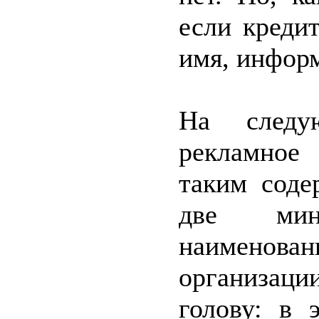
если креди
имя, информ
На следу
рекламное
таким соде
две мин
наимено
организаци
голову: в 