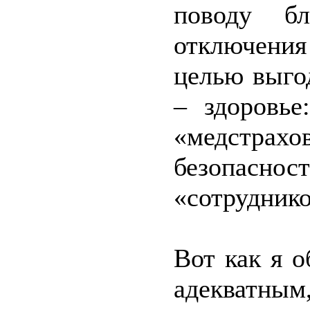
поводу бл
отключени
целью выго
– здоровье
«медстрах
безопаснос
«сотруднико
Вот как я о
адекватны