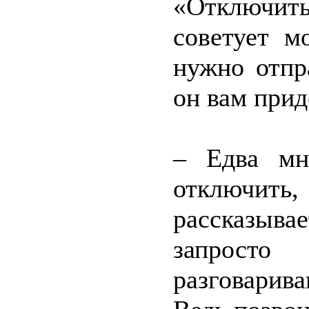
«Отключит
советует м
нужно отпр
он вам прид
– Едва мн
отключить,
рассказыва
запросто
разговарив