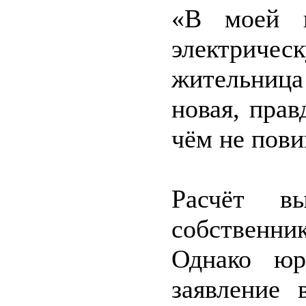
«В моей к
электричес
жительниц
новая, прав
чём не пов
Расчёт в
собственн
Однако юр
заявление