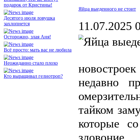
подарок от Кристины!
Яйца выеденного не стоит
Десятого июля ловушка
11.07.2025 
захлопнется
Осторожно, злая Аня!
Всё просто: мать вас не любила
Неожиданно стало плохо
новострое
Кто выращивал гелиотроп?
недавно п
омерзитель
тайком зам
которые со
зловоние.