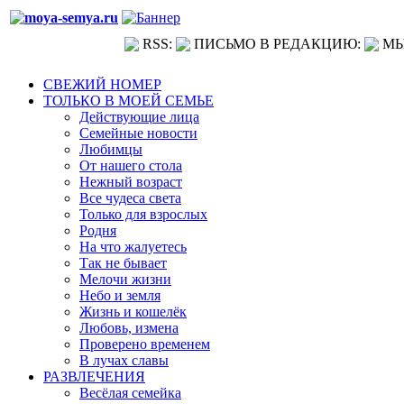
RSS:
ПИСЬМО В РЕДАКЦИЮ:
МЫ
СВЕЖИЙ НОМЕР
ТОЛЬКО В МОЕЙ СЕМЬЕ
Действующие лица
Семейные новости
Любимцы
От нашего стола
Нежный возраст
Все чудеса света
Только для взрослых
Родня
На что жалуетесь
Так не бывает
Мелочи жизни
Небо и земля
Жизнь и кошелёк
Любовь, измена
Проверено временем
В лучах славы
РАЗВЛЕЧЕНИЯ
Весёлая семейка