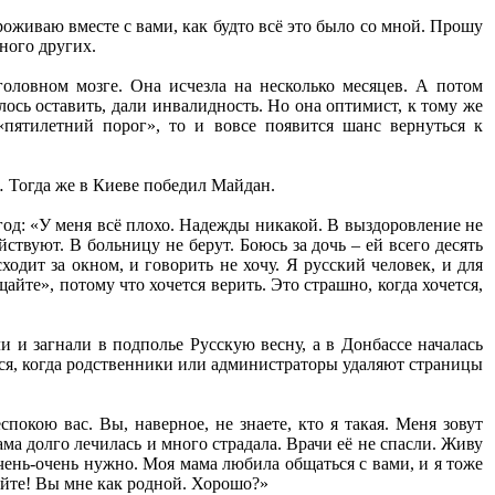
оживаю вместе с вами, как будто всё это было со мной. Прошу
ного других.
головном мозге. Она исчезла на несколько месяцев. А потом
ось оставить, дали инвалидность. Но она оптимист, к тому же
пятилетний порог», то и вовсе появится шанс вернуться к
… Тогда же в Киеве победил Майдан.
год: «У меня всё плохо. Надежды никакой. В выздоровление не
йствуют. В больницу не берут. Боюсь за дочь – ей всего десять
ходит за окном, и говорить не хочу. Я русский человек, и для
йте», потому что хочется верить. Это страшно, когда хочется,
и и загнали в подполье Русскую весну, а в Донбассе началась
тся, когда родственники или администраторы удаляют страницы
покою вас. Вы, наверное, не знаете, кто я такая. Меня зовут
ма долго лечилась и много страдала. Врачи её не спасли. Живу
очень-очень нужно. Моя мама любила общаться с вами, и я тоже
сайте! Вы мне как родной. Хорошо?»