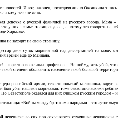
те новостей. И вот, наконец, последняя лично Оксанкина запись 
сли кому чего не ясно.
кая девочка с русской фамилией из русского города. Мама – 
что у них в семье это запрещалось, а потому что говорить на не
оде Харькове.
нка не заходит на свою страницу.
ссор двое суток морщил лоб над диссертацией на мове, ко
ния врачей ещё до Майдана.
! – горестно восклицал профессор. – Не пойму, хоть убей, что
о такой степени оболванить население такой большой территори
цера российской армии, севастопольский мальчишка, вдруг вз
 и был убит нашими морпехами, тоже севастопольскими ребят
. Но Севастополь оказался для них слишком русским городом – н
ательница: «Войны между братскими народами – это аутоиммунн
й переписке до сих пор сохраняются отчаянные девчоночьи с