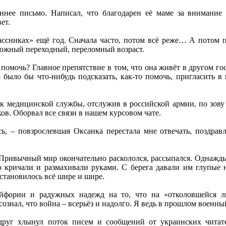
ннее письмо. Написал, что благодарен её маме за внимание 
ет.
сниках» ещё год. Сначала часто, потом всё реже… А потом пер
сложный переходный, переломный возраст.
о помочь? Главное препятствие в том, что она живёт в другом 
 было бы что-нибудь подсказать, как-то помочь, пригласить 
 медицинской службы, отслужив в российской армии, по зову
в. Оборвал все связи в нашем курсовом чате.
ь, – повзрослевшая Оксанка перестала мне отвечать, поздравл
 Привычный мир окончательно раскололся, рассыпался. Однажды 
 кричали и размахивали руками. С берега давали им глупые н
становилось всё шире и шире.
эйфории и радужных надежд на то, что на «отколовшейся л
ознал, что война – всерьёз и надолго. Я ведь в прошлом военны
вдруг хлынул поток писем и сообщений от украинских читат