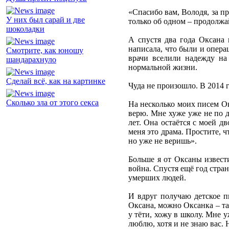
«Спасибо вам, Володя, за п
У них был сарай и две
только об одном – продолжа
шоколадки
А спустя два года Оксана 
написала, что были и опера
Смотрите, как юношу
врачи вселили надежду на
шандарахнуло
нормальной жизни.
Сделай всё, как на картинке
Чуда не произошло. В 2014 
Сколько зла от этого секса
На несколько моих писем Ок
верю. Мне хуже уже не по дн
лет. Она остаётся с моей д
меня это драма. Простите, 
но уже не веришь».
Больше я от Оксаны извести
война. Спустя ещё год стра
умерших людей.
И вдруг получаю детское пи
Оксана, можно Оксанка – та
у тёти, хожу в школу. Мне 
люблю, хотя и не знаю вас.