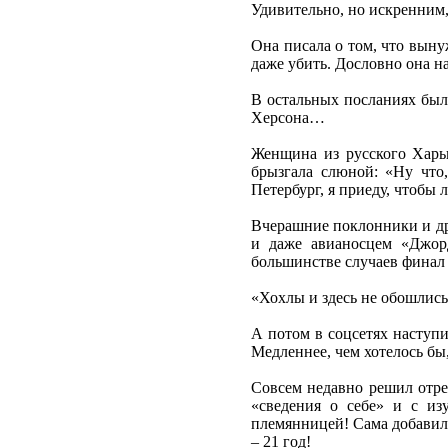
Удивительно, но искренним,
Она писала о том, что выну
даже убить. Дословно она на
В остальных посланиях были
Херсона…
Женщина из русского Харь
брызгала слюной: «Ну что
Петербург, я приеду, чтобы
Вчерашние поклонники и дру
и даже авианосцем «Джор
большинстве случаев финал 
«Хохлы и здесь не обошлись
А потом в соцсетях наступ
Медленнее, чем хотелось бы
Совсем недавно решил отред
«сведения о себе» и с из
племянницей! Сама добавил
– 21 год!