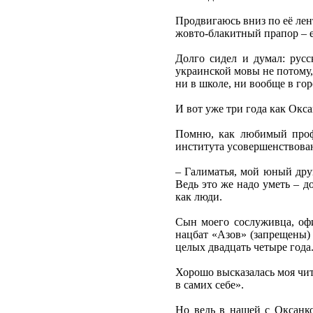
Продвигаюсь вниз по её лен
жовто-блакитный прапор – е
Долго сидел и думал: русс
украинской мовы не потому, 
ни в школе, ни вообще в гор
И вот уже три года как Окса
Помню, как любимый профе
института усовершенствова
– Галиматья, мой юный друг
Ведь это же надо уметь – д
как люди.
Сын моего сослуживца, офи
нацбат «Азов» (запрещены)
целых двадцать четыре года
Хорошо высказалась моя чит
в самих себе».
Но ведь в нашей с Оксанко