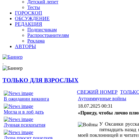
Детский лепет
Тесты
ГОРОСКОП
ОБСУЖДЕНИЕ
РЕДАКЦИЯ
Подписчикам
Распространителям
Реклама
АВТОРЫ
.
ТОЛЬКО ДЛЯ ВЗРОСЛЫХ
СВЕЖИЙ НОМЕР
ТОЛЬКО
Аутоиммунные войны
В ожидании викинга
18.07.2025 00:31
Могла и в лоб дать
«Приеду, чтобы лично плю
У Оксанки русска
Лунная психопатия
пятнадцать назад
моей поклонницей и читате
Душа просит поцелуев