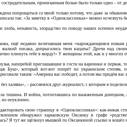
 сострадательным, пронизанным болью было только одно – от д
ждена попрощаться со мной только потому, что даже за обыкнов
писала так: «За заметку в «Одноклассниках» можно исчезнуть бе
 злоба, ненависть, злорадство по поводу наших осенних неудач
кова, ещё недавно величавшая меня «нарождающимся новым р
, жалкий писака, допрыгались твои кацапы? Дрочи над свои
 лично плюнуть тебе в морду!» У женщины этой, как и у многих е
зья, наперебой приглашавшие в гости на вареники и первак, т
дж Буш», который вот-вот попрёт по украинским степям, п
рисовали таким: «Америка вас победит, а потом мы придём вас 
 без халявы», – рассмеялся друг-журналист, с которым я подели
ила тишина. И война, потоптавшись по выжженным донецким, лу
, но неуклонно.
актировать свою страницу в «Одноклассниках»: как-никак стол
умлением обнаружил харьковскую Оксанку в графе «родств
ась? Я тут же щёлкнул мышкой по Оксанкиной ссылке и вошёл н