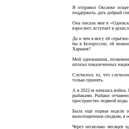
Я отправил Оксанке искре
поддержать, дать добрый сов
Она писала мне в «Одноклас
взрослеет, вступает в архи
Да и чем я могу ей серьёзн
бы в Белоруссии, ей можно
Харьков?
Мой однокашник, полковник
штопал покалеченных нацико
Случилось то, что случилос
только принять.
А в 2022-м началась война.
рыбаками. Рыбаки отчаянно
пространство ледяной воды 
Была ещё первая неделя 
выхолощенным сводкам, я ос
Через несколько месяцев 