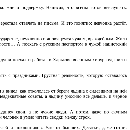
ко мне и поддержку. Написал, что всегда готов выслушать,
естала отвечать на письма. И это понятно: девчонка растёт,
государстве, неуклонно становящемся чужим, враждебным. Жила
в гости… А поехать с русским паспортом в чужой нацистский
 души поехал и работал в Харькове военным хирургом, шил и
ять с праздниками. Грустная реальность, которую оставалось
я видел, как откололась от берега льдина с сидевшими на ней
еадекватные советы, а льдину уносило всё дальше, и чёрное
ьдине» свои, а не чужие люди. А потом, даже по скупым
й человек и умею читать сводки между строк.
елей и поклонников. Уже от бывших. Десятки, даже сотни.