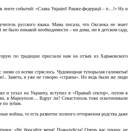
в ленте событий: «Слава Украiнi! Рашке-федерацii – п…!» Ну и
учитель русского языка. Мама писала, что Оксанка не знает
й не было никакой необходимости – ни дома, ни в детском саду,
торую по традиции прислали нам на отзыв из Харьковского
 с ними со всеми стряслось. Чудовищная тупорылая галиматья!
и!.. Заметь, я уже не говорю «страны». Но ведь были же люди
ял и уехал на Украину, вступил в «Правый сектор», потом в
ами, в Мариуполе… Вдруг ли? Севастополь тоже оскотинивали
е по зубам.
ые войны, то есть развитие полного отторжения родства даже
троки: «Не бросайте меня! Пожалуйста! Очень вас прошу, не