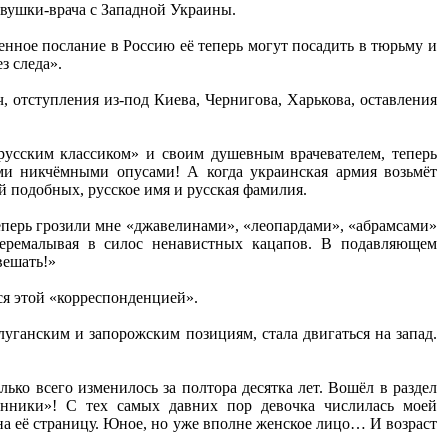
евушки-врача с Западной Украины.
енное послание в Россию её теперь могут посадить в тюрьму и
з следа».
, отступления из-под Киева, Чернигова, Харькова, оставления
усским классиком» и своим душевным врачевателем, теперь
ми никчёмными опусами! А когда украинская армия возьмёт
й подобных, русское имя и русская фамилия.
еперь грозили мне «джавелинами», «леопардами», «абрамсами»
еремалывая в силос ненавистных кацапов. В подавляющем
вешать!»
лся этой «корреспонденцией».
ганским и запорожским позициям, стала двигаться на запад.
ько всего изменилось за полтора десятка лет. Вошёл в раздел
енники»! С тех самых давних пор девочка числилась моей
а её страницу. Юное, но уже вполне женское лицо… И возраст