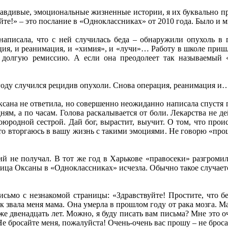
равдивые, эмоциональные жизненные истории, я их буквально пр
йте!» – это послание в «Одноклассниках» от 2010 года. Было и м
написала, что с ней случилась беда – обнаружили опухоль в 
ция, и реанимация, и «химия», и «лучи»… Работу в школе пришл
 долгую ремиссию. А если она преодолеет так называемый «
году случился рецидив опухоли. Снова операция, реанимация и
сана не ответила, но совершенно неожиданно написала спустя 
ям, а по часам. Голова раскалывается от боли. Лекарства не де
воюродной сестрой. Дай бог, вырастит, выучит. О том, что проис
что вторгаюсь в вашу жизнь с такими эмоциями. Не говорю «проща
й не получал. В тот же год в Харькове «правосеки» разгромил
ница Оксаны в «Одноклассниках» исчезла. Обычно такое случае
сьмо с незнакомой страницы: «Здравствуйте! Простите, что бес
к звала меня мама. Она умерла в прошлом году от рака мозга. Ма
уже двенадцать лет. Можно, я буду писать вам письма? Мне это 
 Не бросайте меня, пожалуйста! Очень-очень вас прошу – не бро