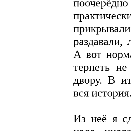
поочерёдн
практичес
прикрыва
раздавали, 
А вот норм
терпеть не
двору. В и
вся история
Из неё я с