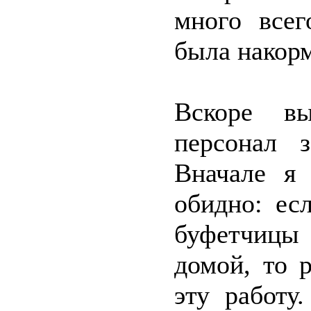
много всег
была накор
Вскоре вы
персонал 
Вначале я 
обидно: ес
буфетчицы 
домой, то 
эту работу