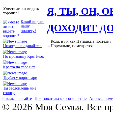
Я, ТЫ, ОН, 
Умеете ли вы видеть
хорошее?
Какой видите
ДОХОДИТ Д
нашу
планету?
– Коля, ну и как Наташка в постели?
Никогда не сдавайтесь
– Нормально, помещается.
По прозвищу Кротёнок
Креста на тебе нет
Трубач у ворот зари
Ты заслоняешь мне
солнце
Реклама на сайте
|
Пользовательское соглашение
|
Анонсы номе
© 2026 Моя Семья. Все п