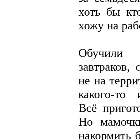
хоть бы кт
хожу на раб
Обучили 
завтраков,
не на терр
какого-то 
Всё пригот
Но мамочк
накормить 