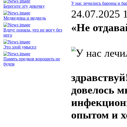
У нас лечились бароны и ба
Берегите эту девочку
24.07.2025 
Медведевы и медведь
«Не отдава
Вдруг поняла, что не могу без
него
Это злой умысел
Память предков ворошить не
будем
здравствуй
довелось м
инфекционн
опытом и х