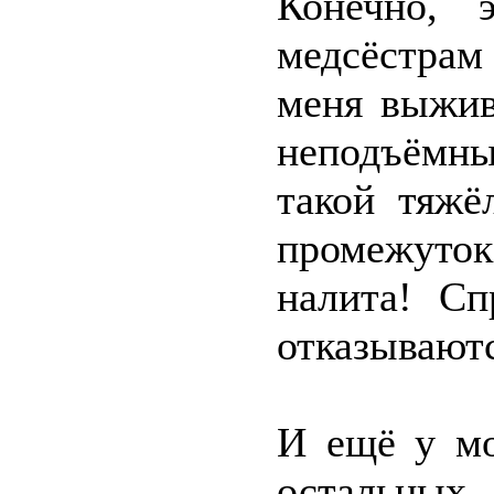
Конечно, 
медсёстрам
меня выжив
неподъёмны
такой тяжё
промежуток
налита! Сп
отказываютс
И ещё у мо
остальных