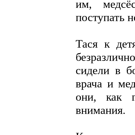
им, медсё
поступать н
Тася к дет
безразличн
сидели в б
врача и ме
они, как 
внимания.