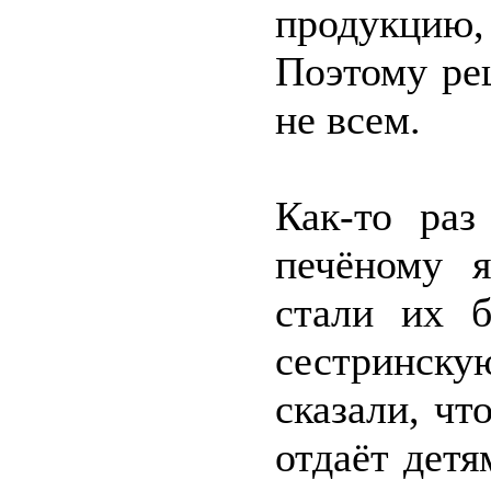
продукцию,
Поэтому реш
не всем.
Как-то раз
печёному 
стали их б
сестринск
сказали, ч
отдаёт детя