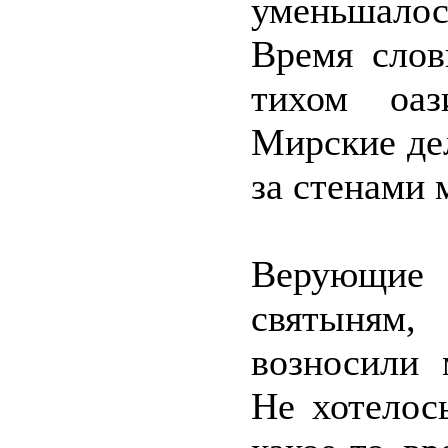
уменьшало
Время слов
тихом оаз
Мирские дел
за стенами 
Верующие 
святыням
возносили 
Не хотелос