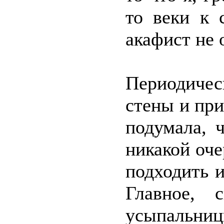
то веки к 
акафист не 
Периодиче
стены и пр
подумала, 
никакой оч
подходить и
Главное, 
усыпаль