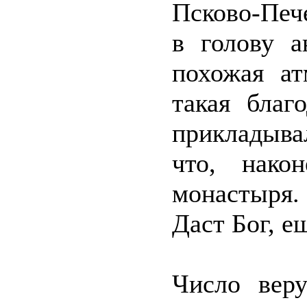
Псково-Печ
в голову а
похожая ат
такая благ
прикладыва
что, нако
монастыря. 
Даст Бог, ещ
Число вер