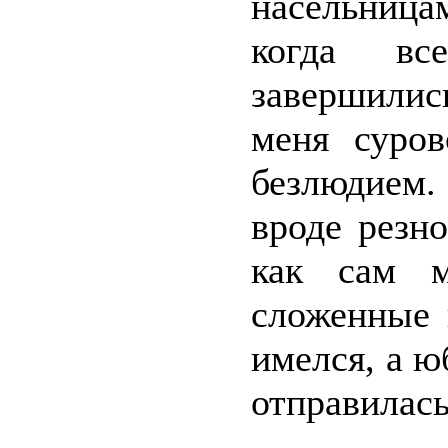
насельница
когда в
завершилис
меня суро
безлюдием.
вроде резно
как сам м
сложенные 
имелся, а ю
отправилась