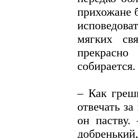
прихожане б
исповедоват
мягких св
прекрасн
собирается.
– Как греш
отвечать за 
он паству.
добренький