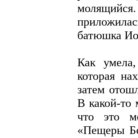
молящийся.
приложила
батюшка Иоа
Как умела,
которая на
затем отош
В какой-то
что это м
«Пещеры Бо