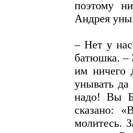
поэтому ни
Андрея ун
– Нет у на
батюшка. –
им ничего 
унывать да 
надо! Вы 
сказано: «
молитесь. З