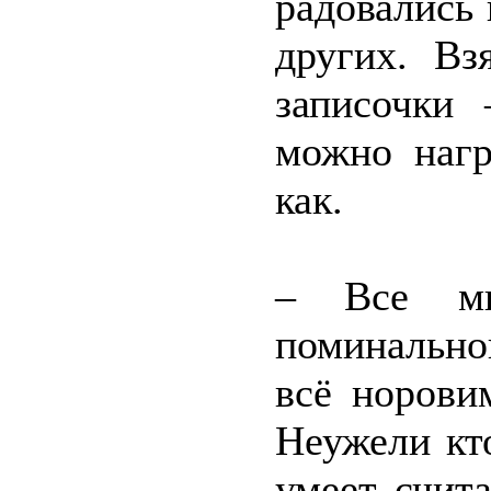
радовались 
других. Вз
записочки 
можно нагр
как.
– Все мы
поминальной
всё норови
Неужели кто
умеет счит