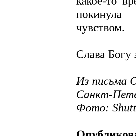
какое-то в
покинула
чувством.
Слава Богу 
Из письма О
Санкт-Пете
Фото: Shut
Опубликова