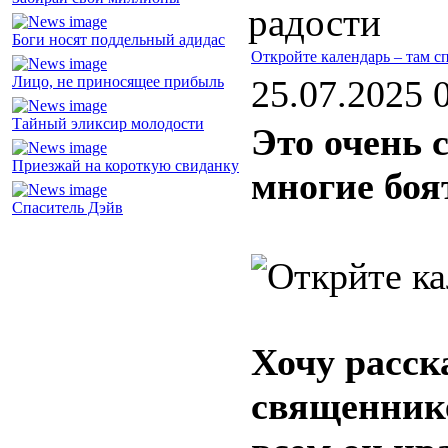
радости
Боги носят поддельный адидас
Откройте календарь – там 
Лицо, не приносящее прибыль
25.07.2025 
Тайный эликсир молодости
Это очень 
Приезжай на короткую свиданку
многие боя
Спаситель Дэйв
Хочу расск
священнике