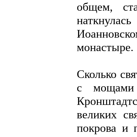
общем, ст
наткнулас
Иоанновск
монастыре.
Сколько свя
с мощами 
Кронштадт
великих св
покрова и 