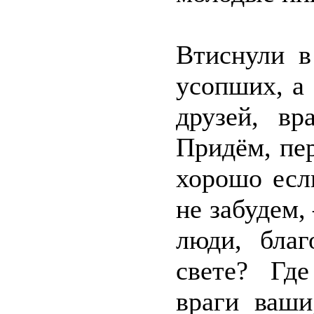
Втиснули в
усопших, а 
друзей, вр
Придём, пе
хорошо есл
не забудем, 
люди, бла
свете? Где
враги ваши