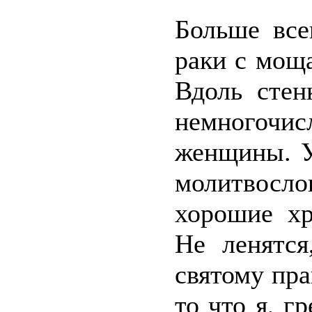
Больше все
раки с мощ
Вдоль стен
немногочис
женщины. У
молитвосло
хорошие хр
Не ленятся
святому пр
то что я, г