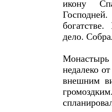
икону Сп
Господней.
богатстве.
дело. Собра
Монастырь
недалеко от
внешним ви
громоздки
спланиров