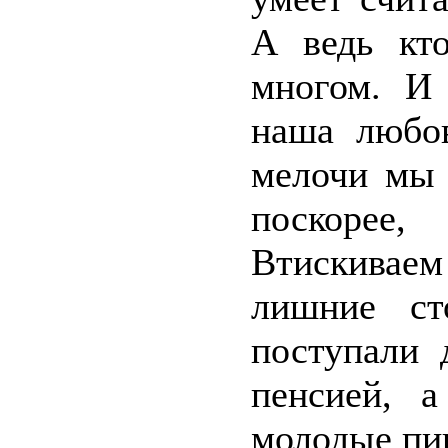
А ведь кт
многом. И 
наша любов
мелочи мы 
поскорее,
Втискивае
лишние ст
поступали 
пенсией, 
молодые пи