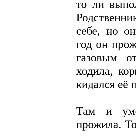
то ли выпо
Родственник
себе, но он
год он прож
газовым о
ходила, ко
кидался её 
Там и уме
прожила. То