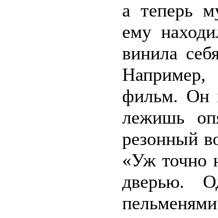
а теперь м
ему находи
винила себ
Например, 
фильм. Он 
лежишь оп
резонный во
«Уж точно н
дверью. О
пельменям