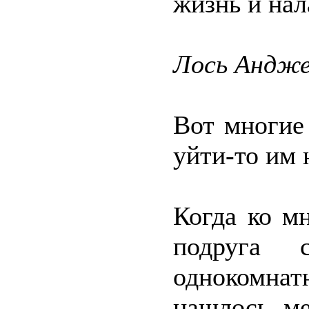
жизнь и нал
Лось Андже
Вот многие
уйти-то им 
Когда ко м
подруга 
однокомна
нашлось ме