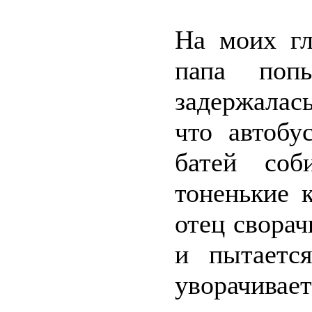
На моих гл
папа поп
задержалас
что автобу
батей соб
тоненькие 
отец сворач
и пытаетс
уворачивае