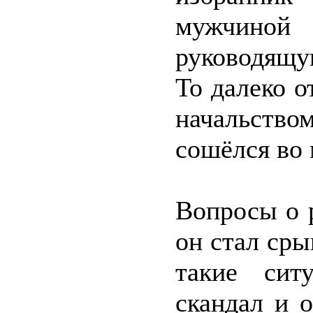
мужчиной
руководящу
То далеко о
начальств
сошёлся во 
Вопросы о р
он стал сры
такие сит
скандал и 