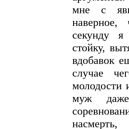
мне с яв
наверное,
секунду я
стойку, выт
вдобавок е
случае че
молодости и
муж даже
соревновани
насмерть