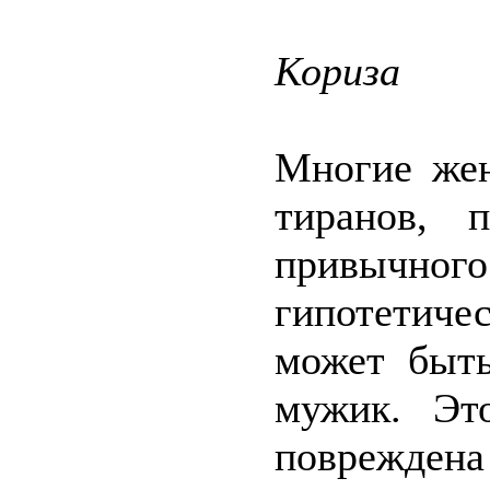
Кориза
Многие же
тиранов, 
привычн
гипотетиче
может быть
мужик. Эт
повреждена