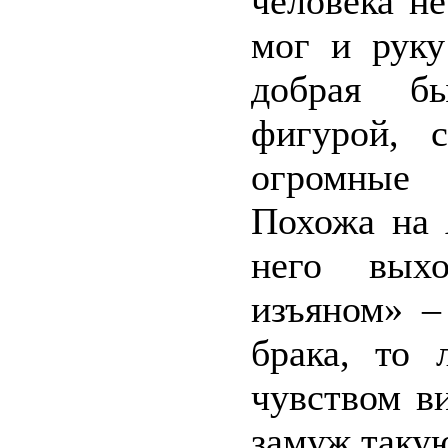
человека н
мог и руку
добрая б
фигурой, с
огромные 
Похожа на 
него выхо
изъяном» –
брака, то 
чувством в
замуж такую