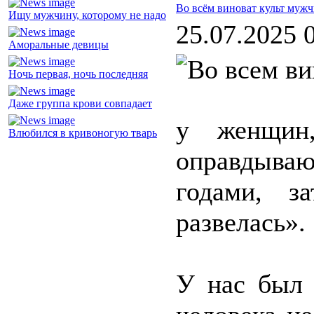
Во всём виноват культ муж
Ищу мужчину, которому не надо
25.07.2025 
Аморальные девицы
Ночь первая, ночь последняя
Даже группа крови совпадает
у женщин
Влюбился в кривоногую тварь
оправдыва
годами, з
развелась».
У нас был 