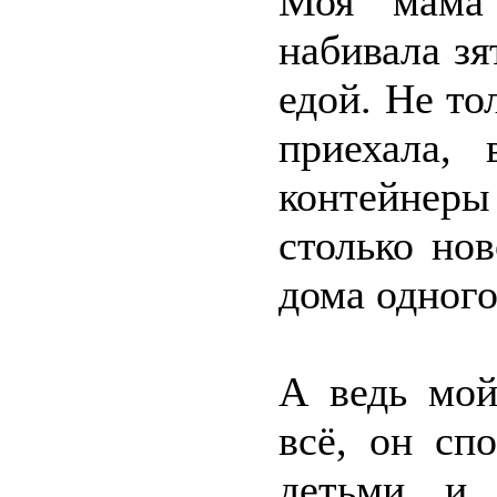
Моя мама 
набивала з
едой. Не то
приехала, 
контейнеры
столько но
дома одного
А ведь мой
всё, он сп
детьми, и 