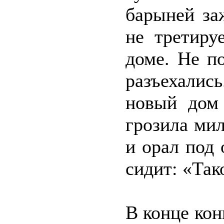
барыней за
не третиру
доме. Не п
разъехалис
новый дом 
грозила мил
и орал под 
сидит: «Тако
В конце кон