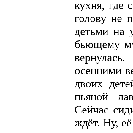
кухня, где 
голову не 
детьми на 
бьющему му
вернулась
осенними в
двоих дете
пьяной ла
Сейчас сид
ждёт. Ну, её