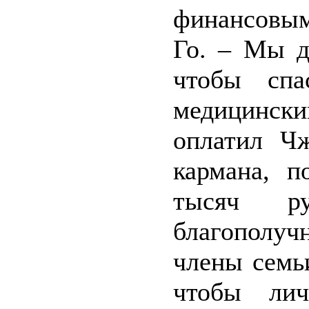
финансовым
Го. – Мы д
чтобы спа
медицинск
оплатил Чж
кармана, п
тысяч ру
благополу
члены семь
чтобы лич