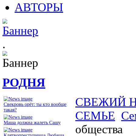
АВТОРЫ
.
РОДНЯ
СВЕЖИЙ 
Свекровь орёт: ты кто вообще
такая?
СЕМЬЕ
Се
Маша должна жалеть Сашу
общества
Клятвопреступница Любаша