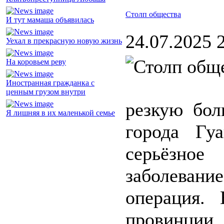
Столп общества
И тут мамаша объявилась
24.07.2025 
Уехал в прекрасную новую жизнь
На коровьем реву
Иностранная гражданка с
ценным грузом внутри
резкую бол
Я лишняя в их маленькой семье
города Гу
серьёзн
заболеван
операция.
провинции,