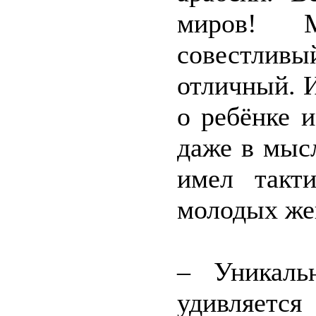
миров! М
совестливы
отличный. 
о ребёнке 
даже в мыс
имел такт
молодых же
– Уникаль
удивляется