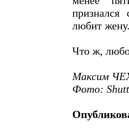
менее пя
признался 
любит жену
Что ж, любо
Максим Ч
Фото: Shut
Опубликова