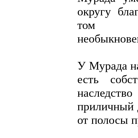
округу бла
том фи
необыкнове
У Мурада н
есть собс
наследство
приличный 
от полосы п