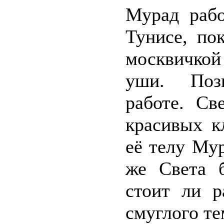
Мурад раб
Тунисе, по
москвичкой
уши. Позн
работе. Св
красивых к
её телу Му
же Света б
стоит ли р
смуглого т