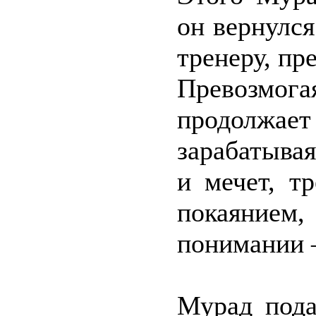
он вернулся
тренеру, п
Превозмо
продолжа
зарабатывая
и мечет, т
покаянием
понимании –
Мурад пода