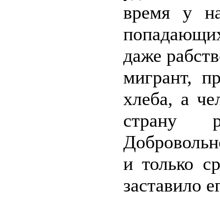
время у н
попадающих
даже рабств
мигрант, п
хлеба, а ч
страну 
Добровольн
и только с
заставило е