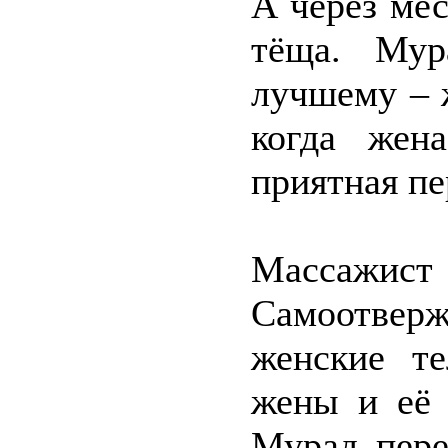
А через ме
тёща. Мур
лучшему – 
когда жен
приятная пе
Массажист
Самоотвер
женские те
жены и её 
Мурад пере