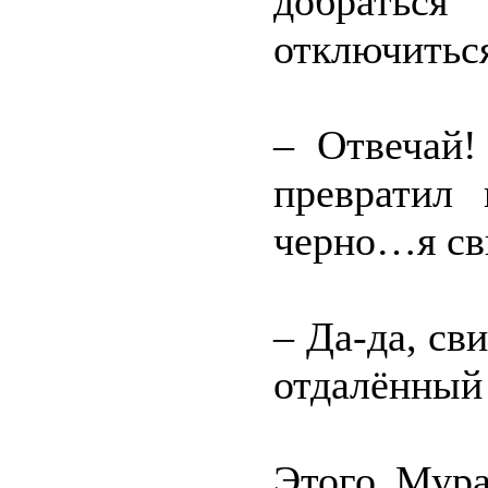
добратьс
отключитьс
– Отвечай!
превратил 
черно…я св
– Да-да, св
отдалённый 
Этого Мура