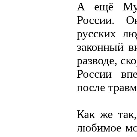
А ещё Мур
России. О
русских лю
законный в
разводе, ск
России вп
после трав
Как же так
любимое мо