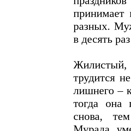
празднико
принимает 
разных. Му
в десять раз
Жилистый, 
трудится н
лишнего – 
тогда она 
снова, те
Мурада ум