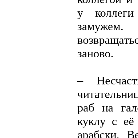
у коллеги
замужем.
возвращат
заново.
– Несчаст
читательни
раб на гал
куклу с её
арабски. В