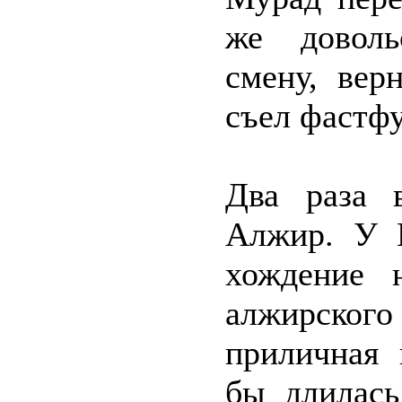
же доволь
смену, вер
съел фастфу
Два раза 
Алжир. У М
хождение 
алжирско
приличная 
бы длилась