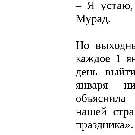
– Я устаю,
Мурад.
Но выходны
каждое 1 я
день выйт
января н
объяснила
нашей стра
праздника».