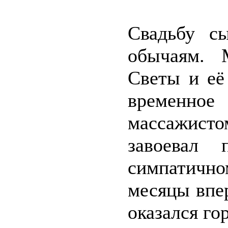
Свадьбу с
обычаям. 
Светы и её
временно
массажисто
завоевал 
симпатичн
месяцы впер
оказался го