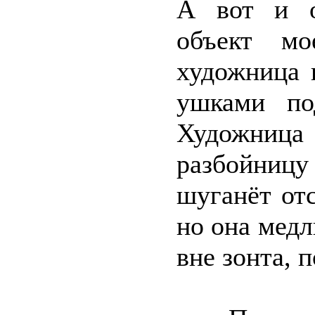
А вот и о
объект мо
художница 
ушками по
Художни
разбойницу
шуганёт от
но она медл
вне зонта, 