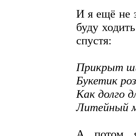
И я ещё не 
буду ходит
спустя:
Прикрыт ши
Букетик ро
Как долго д
Литейный 
А потом 