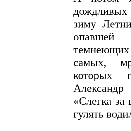
дождливых 
зиму Летни
опавшей 
темнеющих 
самых, мр
которых 
Александр
«Слегка за
гулять вод