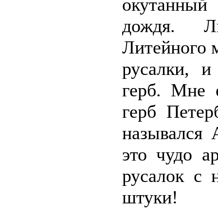
окутанный
дождя. Л
Литейного 
русалки, и
герб. Мне 
герб Петер
назывался 
это чудо а
русалок с 
штуки!