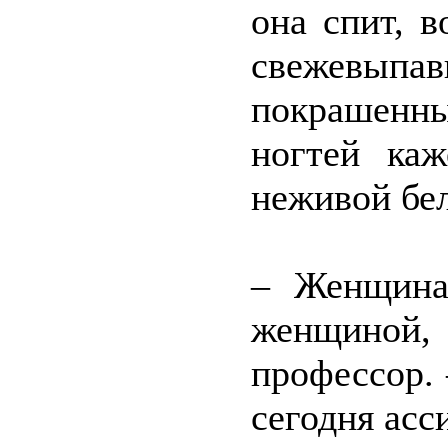
она спит, в
свежевыпа
покрашенны
ногтей ка
неживой бе
– Женщина
женщиной,
профессор. 
сегодня асс