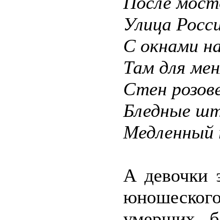
После мосто
Улица Росси
С окнами на
Там для мен
Стен розов
Бледные шт
Медленный 
А девочки 
юношеског
умерших б