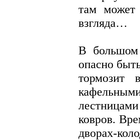
там может 
взгляда…
В большом
опасно быт
тормозит 
кафельн
лестницам
ковров. Вре
дворах-кол