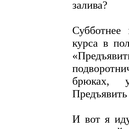
залива?
Субботнее 
курса в по
«Предъяви
подворотн
брюках, у
Предъявить 
И вот я ид