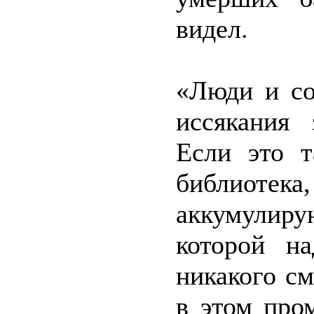
видел.
«Люди и со
иссякания
Если это т
библиотек
аккумули
которой на
никакого с
в этом про