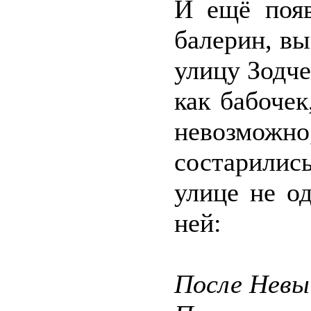
И ещё появ
балерин, в
улицу Зодче
как бабочек
невозмож
состарилис
улице не о
ней:
После Невы 