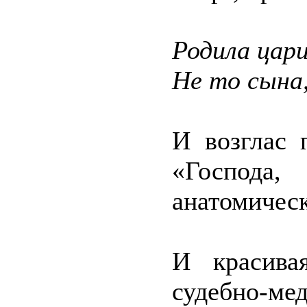
Родила цари
Не то сына
И возглас 
«Господ
анатомическ
И красива
судебно-ме