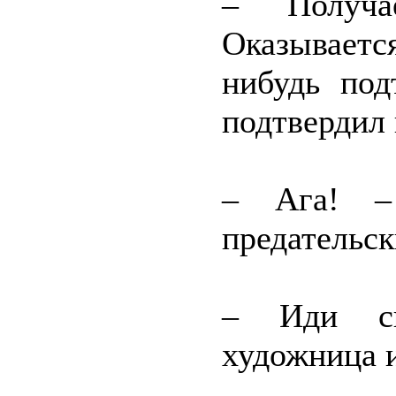
– Получа
Оказываетс
нибудь под
подтвердил 
– Ага! – 
предательс
– Иди сю
художница и