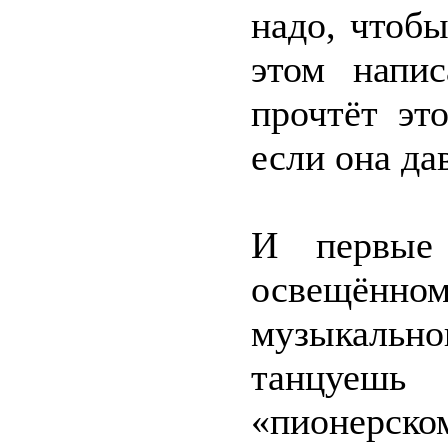
надо, чтобы
этом напи
прочтёт эт
если она да
И первые 
освещён
музыкально
танцуешь 
«пионерско