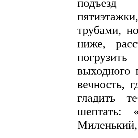
подъезд 
пятиэтажки
трубами, н
ниже, рас
погрузит
выходного 
вечность, г
гладить т
шептать: 
Миленький, 