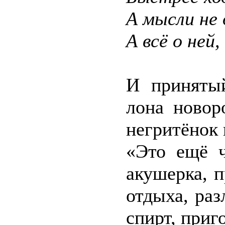
А мысли не 
А всё о ней,
И приняты
лона новор
негритёнок
«Это ещё ч
акушерка, п
отдыха, ра
спирт, приг