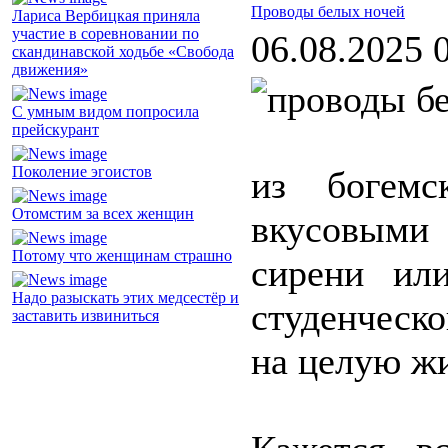
Проводы белых ночей
Лариса Вербицкая приняла
участие в соревновании по
06.08.2025 
скандинавской ходьбе «Свобода
движения»
С умным видом попросила
прейскурант
Поколение эгоистов
из богемс
Отомстим за всех женщин
вкусовыми
Потому что женщинам страшно
сирени ил
Надо разыскать этих медсестёр и
студенческо
заставить извиниться
на целую жи