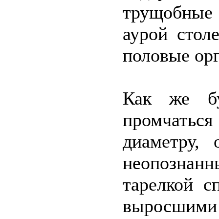
трущобные 
аурой стол
половые ор
Как же б
промчаться
диаметру, 
неопознанн
тарелкой с
выросшими