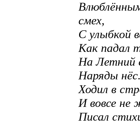
Влюблённы
смех,
С улыбкой в
Как падал 
На Летний 
Наряды нёс.
Ходил в ст
И вовсе не
Писал стих