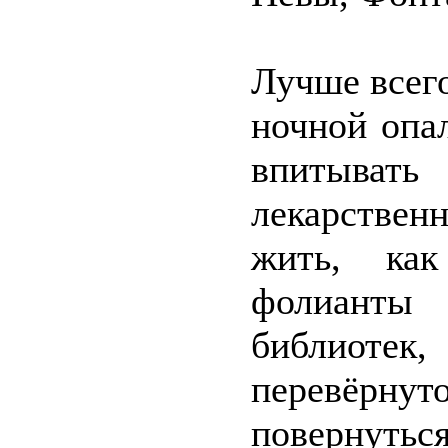
Лучше всего
ночной опа
впитывать
лекарстве
жить, как
фолианты 
библиот
перевёрнуто
повернутьс