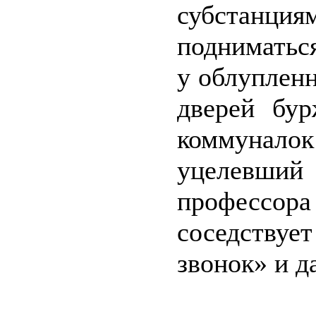
субстанци
подниматьс
у облуплен
дверей бур
коммунал
уцелевши
профессора
соседствуе
звонок» и д