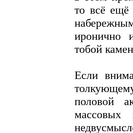
то всё ещё
набережным
иронично и
тобой каме
Если внима
толкующем
половой а
массовых 
недвусмы