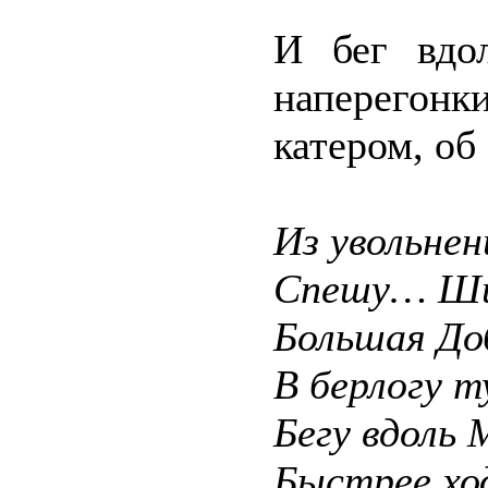
И бег вдо
наперего
катером, об
Из увольне
Спешу… Шин
Большая До
В берлогу т
Бегу вдоль 
Быстрее хо