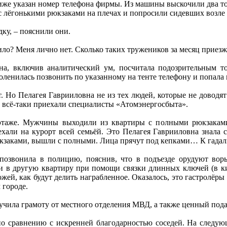
ниже указан номер телефона фирмы. Из машины выскочили два т
 лёгонькими рюкзаками на плечах и попросили сидевших возле п
ку, – пояснили они.
ло? Меня лично нет. Сколько таких тружеников за месяц приезжа
на, включив аналитический ум, посчитала подозрительным то
поленилась позвонить по указанному на тенте телефону и попала 
т. Но Пелагея Гаврииловна не из тех людей, которые не доводя
у всё-таки приехали специалисты «Атомэнергосбыта».
этаже. Мужчины выходили из квартиры с полными рюкзаками
уехали на курорт всей семьёй. Это Пелагея Гаврииловна знала
кзаками, вышли с полными. Лица прячут под кепками… К гадалке
 позвонила в полицию, пояснив, что в подъезде орудуют вор
 в другую квартиру при помощи связки длинных ключей (в ки
жей, как будут делить награбленное. Оказалось, это гастролёры
 городе.
чила грамоту от местного отделения МВД, а также ценный пода
по сравнению с искренней благодарностью соседей. На следу