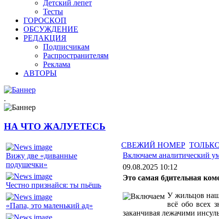
Детский лепет
Тесты
ГОРОСКОП
ОБСУЖДЕНИЕ
РЕДАКЦИЯ
Подписчикам
Распространителям
Реклама
АВТОРЫ
.
НА ЧТО ЖАЛУЕТЕСЬ
СВЕЖИЙ НОМЕР
ТОЛЬКО
Включаем аналитический у
Вижу две «диванные
подушечки»
09.08.2025 10:12
Это самая бдительная ком
Честно признайся: ты пьёшь
У жильцов наше
всё обо всех з
«Папа, это маленький ад»
заканчивая лежачими инсул