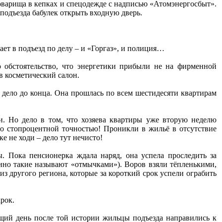
оварища в кепках и спецодежде с надписью «Атомэнергосбыт».
одъезда бабулек открыть входную дверь.
ет в подъезд по делу – и «Горгаз», и полиция…
 обстоятельство, что энергетики прибыли не на фирменной
в косметический салон.
т дело до конца. Она прошлась по всем шестидесяти квартирам
. Но дело в том, что хозяева квартиры уже вторую неделю
 со стопроцентной точностью! Проникли в жильё в отсутствие
 не ходи – дело тут нечисто!
ы. Пока пенсионерка ждала наряд, она успела проследить за
но такие называют «отмычками»). Воров взяли тёпленькими,
 из другого региона, которые за короткий срок успели ограбить
рок.
ющий день после той истории жильцы подъезда направились к