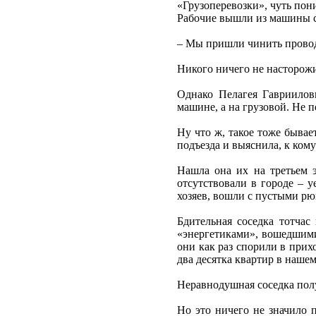
«Грузоперевозки», чуть по
Рабочие вышли из машины с
– Мы пришли чинить провод
Никого ничего не насторожи
Однако Пелагея Гавриилов
машине, а на грузовой. Не 
Ну что ж, такое тоже бывае
подъезда и выяснила, к ком
Нашла она их на третьем 
отсутствовали в городе – 
хозяев, вошли с пустыми рю
Бдительная соседка тотчас
«энергетиками», вошедшими
они как раз спорили в прихо
два десятка квартир в нашем
Неравнодушная соседка полу
Но это ничего не значило 