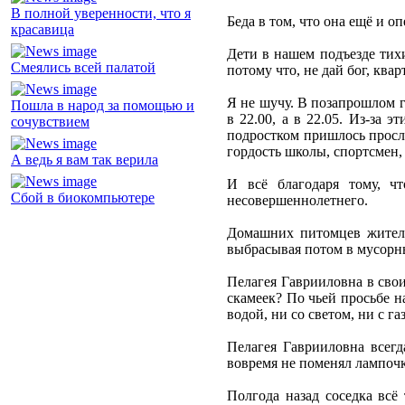
В полной уверенности, что я
Беда в том, что она ещё и 
красавица
Дети в нашем подъезде тих
Смеялись всей палатой
потому что, не дай бог, кв
Я не шучу. В позапрошлом г
Пошла в народ за помощью и
в 22.00, а в 22.05. Из-за
сочувствием
подростком пришлось просл
гордость школы, спортсмен,
А ведь я вам так верила
И всё благодаря тому, чт
Сбой в биокомпьютере
несовершеннолетнего.
Домашних питомцев жители
выбрасывая потом в мусорн
Пелагея Гаврииловна в свои
скамеек? По чьей просьбе н
водой, ни со светом, ни с г
Пелагея Гаврииловна всегд
вовремя не поменял лампочк
Полгода назад соседка всё