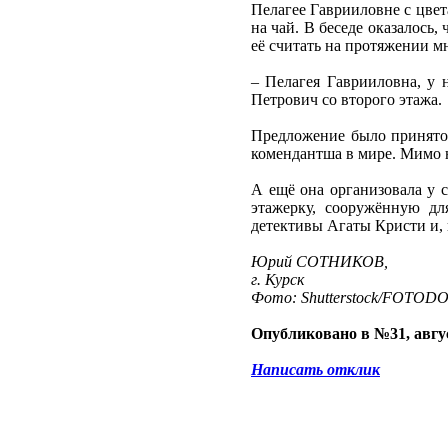
Пелагее Гаврииловне с цвет
на чай. В беседе оказалось
её считать на протяжении мн
– Пелагея Гаврииловна, у 
Петрович со второго этажа.
Предложение было принято с
комендантша в мире. Мимо 
А ещё она организовала у 
этажерку, сооружённую д
детективы Агаты Кристи и, 
Юрий СОТНИКОВ,
г. Курск
Фото: Shutterstock/FOTOD
Опубликовано в №31, авгус
Написать отклик