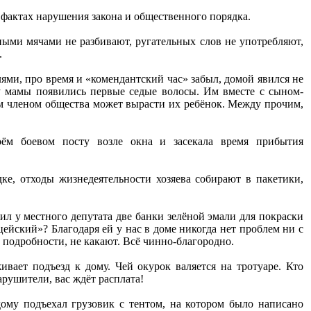
 фактах нарушения закона и общественного порядка.
ными мячами не разбивают, ругательных слов не употребляют,
.
ями, про время и «комендантский час» забыл, домой явился не
 у мамы появились первые седые волосы. Им вместе с сыном-
м членом общества может вырасти их ребёнок. Между прочим,
воём боевом посту возле окна и засекала время прибытия
, отходы жизнедеятельности хозяева собирают в пакетики,
ил у местного депутата две банки зелёной эмали для покраски
ейский»? Благодаря ей у нас в доме никогда нет проблем ни с
за подробности, не какают. Всё чинно-благородно.
ивает подъезд к дому. Чей окурок валяется на тротуаре. Кто
арушители, вас ждёт расплата!
дому подъехал грузовик с тентом, на котором было написано