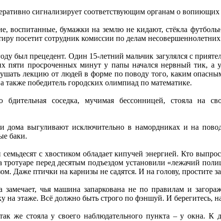
оперативно сигнализирует соответствующим органам о вопиющих
ие, воспитанные, бумажки на землю не кидают, стёкла футболь
артиру посетит сотрудник комиссии по делам несовершеннолетних
оду был прецедент. Один 15-летний мальчик загулялся с приятел
 этих пяти просроченных минут у папы начался нервный тик, а
ушать лекцию от людей в форме по поводу того, каким опасны
 а также победитель городских олимпиад по математике.
о бдительная соседка, мучимая бессонницей, стояла на с
 дома выгуливают исключительно в намордниках и на поводке
ые баки.
 семьдесят с хвостиком обладает кипучей энергией. Кто выпрос
а тротуаре перед десятым подъездом установили «лежачий полиц
азом. Даже птички на карнизы не садятся. И на голову, простите 
а замечает, чья машина запаркована не по правилам и загораж
у на этаже. Всё должно быть строго по фэншуй. И берегитесь, н
 так же стояла у своего наблюдательного пункта – у окна. К 