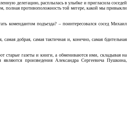
ленную делегацию, расплылась в улыбке и пригласила соседей
вом, полная противоположность той мегере, какой мы привыкли
тать комендантом подъезда? – поинтересовался сосед Михаил
 самая добрая, самая тактичная и, конечно, самая бдительная
т старые газеты и книги, а обмениваются ими, складывая на
 являются произведения Александра Сергеевича Пушкина,