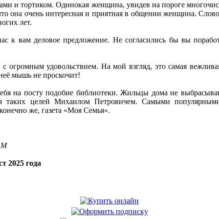
ами и тортиком. Одинокая женщина, увидев на пороге многочис
, что она очень интересная и приятная в общении женщина. Сло
огих лет.
нас к вам деловое предложение. Не согласились бы вы порабо
 огромным удовольствием. На мой взгляд, это самая вежливая,
неё мышь не проскочит!
себя на посту подобие библиотеки. Жильцы дома не выбрасываю
ля таких целей Михаилом Петровичем. Самыми популярными
конечно же, газета «Моя Семья».
OM
т 2025 года